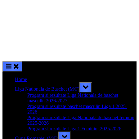
Home
Toggle
Liga Nationala de Baschet (M/F)
sub-
menu
Program si rezultate Liga Nationala de baschet
masculin 2026-2027
Program si rezultate baschet masculin Liga 1 2025-
2026
Program si rezultate Liga Nationala de baschet feminin
2025-2026
Program si rezultate Liga 1 Feminin, 2025-2026
Toggle
Cupa Romaniei (M/F)