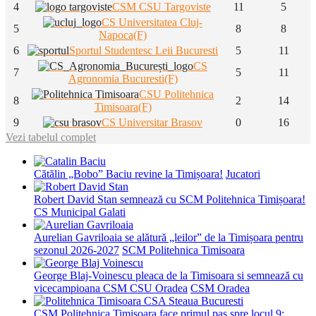
4
CSM CSU Targoviste
11
5
CS Universitatea Cluj-
5
8
8
Napoca(F)
6
Sportul Studentesc Leii Bucuresti
5
11
CS
7
5
11
Agronomia Bucuresti(F)
CSU Politehnica
8
2
14
Timisoara(F)
9
CS Universitar Brasov
0
16
Vezi tabelul complet
Cătălin „Bobo” Baciu revine la Timișoara!
Jucatori
Robert David Stan semnează cu SCM Politehnica Timișoara!
CS Municipal Galati
Aurelian Gavriloaia se alătură „leilor” de la Timișoara pentru
sezonul 2026-2027
SCM Politehnica Timisoara
George Blaj-Voinescu pleaca de la Timisoara si semnează cu
vicecampioana CSM CSU Oradea
CSM Oradea
CSM Politehnica Timișoara face primul pas spre locul 9: