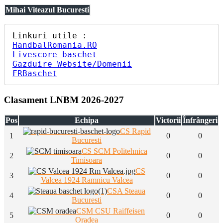
Mihai Viteazul Bucuresti
HandbalRomania.RO
Livescore baschet
Gazduire Website/Domenii
FRBaschet
Clasament LNBM 2026-2027
Pos
Echipa
Victorii
Înfrângeri
CS Rapid
1
0
0
Bucuresti
CS SCM Politehnica
2
0
0
Timisoara
CS
3
0
0
Valcea 1924 Ramnicu Valcea
CSA Steaua
4
0
0
Bucuresti
CSM CSU Raiffeisen
5
0
0
Oradea