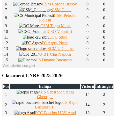
6
CSM Corona Brasov
0
0
7
CSM Galati
0
0
CSM Petrolul
8
0
0
Ploiesti
9
CSM Targu Mures
0
0
10
CSO Voluntari
0
0
11
CSU Sibiu
0
0
12
FC Arges Pitesti
0
0
13
SCM U Craiova
0
0
14
U-BT Cluj-Napoca
0
0
15
CS Dinamo Bucuresti
0
0
Vezi tabelul complet
Clasament LNBF 2025-2026
Pos
Echipa
Victorii
Înfrângeri
ACS Sepsi Sic Sfantu
1
14
2
Gheorghe
CS Rapid
2
14
2
Bucuresti(F)
3
FCC Baschet UAV Arad
13
3