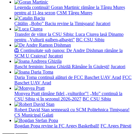
Legenda continuă! Goran Martinic rămâne la Târgu Mureș
pentru al 11-lea sezon
CSM Târgu Mureș
Cătălin „Bobo” Baciu revine la Timișoara!
Jucatori
Transfer de viitor la CSU Sibiu: Luca Ciurea lasă Dinamo
pentru „Vulturii galben-albaștri”
BC CSU Sibiu
🦁 Continuitate sub panou: De Andre Dishman rămâne la
SCM U Craiova!
Jucatori
Bascht feminin: Ioana Ghizilă Rămâne în Giulești!
Jucatori
Daria Toma continuă alături de FCC Baschet UAV Arad
FCC
Baschet UAV Arad
Monyea Pratt rămâne fidel „vulturilor”! „Mo” continuă la
CSU Sibiu și în sezonul 2026-2027
BC CSU Sibiu
Robert David Stan semnează cu SCM Politehnica Timișoara!
CS Municipal Galati
Bogdan Popa revine la FC Argeș Basketball!
FC Arges Pitesti