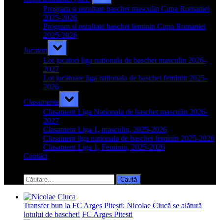
sub-
menu
Program si rezultate baschet masculin Cupa Romaniei
2025-2026
Program si rezultate baschet feminin Cupa Romaniei
2025-2026
Toggle
Jucatori
sub-
menu
Lot jucatori liga nationala de baschet masculin 2026-
2027
Lot jucatoare liga nationala de baschet feminin 2025-
2026
Toggle
Clasamente
sub-
menu
Clasament Liga Nationala de baschet masculin 2026-
2027
Clasament Liga 1, masculin, 2025-2026
Clasament liga nationala de baschet feminin 2025-2026
Clasament Liga 1, Feminin, 2025-2026
Contact
Toggle
search
Caută
form
după:
Transfer bun la FC Argeș Pitești: Nicolae Ciucă se alătură
lotului de baschet!
FC Arges Pitesti