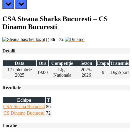
prev
next
CSA Steaua Sharks Bucuresti – CS
Dinamo Bucuresti
86
-
72
Detalii
Data
Ora
Competiție
Sezon
Etapa
Transmis
17 noiembrie
Liga
2025-
19:00
9
DigiSport
2025
Nationala
2026
Rezultate
Echipa
T
CSA Steaua Bucuresti
86
CS Dinamo Bucuresti
72
Locatie