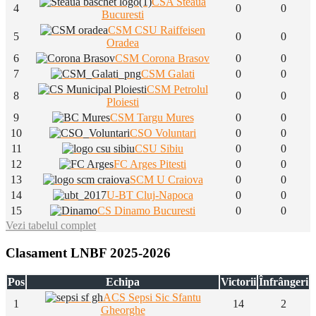
CSA Steaua
4
0
0
Bucuresti
CSM CSU Raiffeisen
5
0
0
Oradea
6
CSM Corona Brasov
0
0
7
CSM Galati
0
0
CSM Petrolul
8
0
0
Ploiesti
9
CSM Targu Mures
0
0
10
CSO Voluntari
0
0
11
CSU Sibiu
0
0
12
FC Arges Pitesti
0
0
13
SCM U Craiova
0
0
14
U-BT Cluj-Napoca
0
0
15
CS Dinamo Bucuresti
0
0
Vezi tabelul complet
Clasament LNBF 2025-2026
Pos
Echipa
Victorii
Înfrângeri
ACS Sepsi Sic Sfantu
1
14
2
Gheorghe