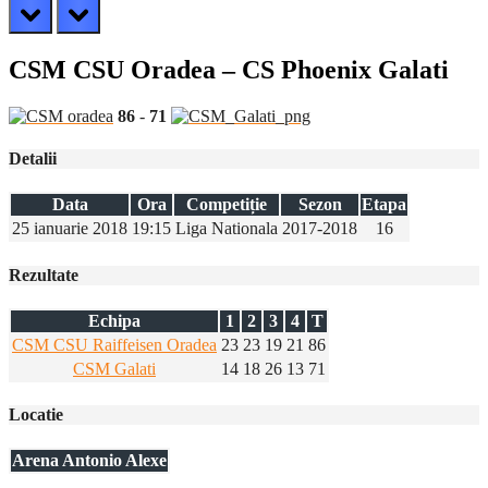
prev
next
CSM CSU Oradea – CS Phoenix Galati
86
-
71
Detalii
Data
Ora
Competiție
Sezon
Etapa
25 ianuarie 2018
19:15
Liga Nationala
2017-2018
16
Rezultate
Echipa
1
2
3
4
T
CSM CSU Raiffeisen Oradea
23
23
19
21
86
CSM Galati
14
18
26
13
71
Locatie
Arena Antonio Alexe