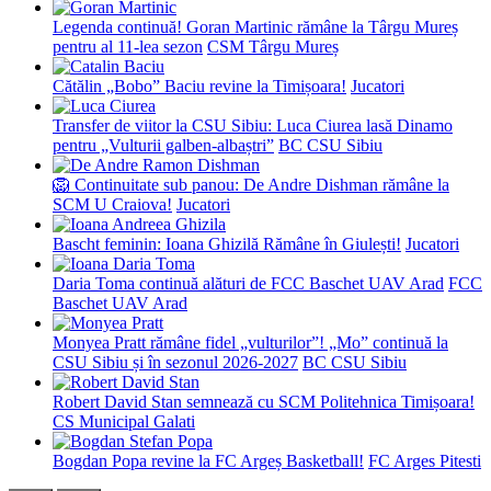
Legenda continuă! Goran Martinic rămâne la Târgu Mureș
pentru al 11-lea sezon
CSM Târgu Mureș
Cătălin „Bobo” Baciu revine la Timișoara!
Jucatori
Transfer de viitor la CSU Sibiu: Luca Ciurea lasă Dinamo
pentru „Vulturii galben-albaștri”
BC CSU Sibiu
🦁 Continuitate sub panou: De Andre Dishman rămâne la
SCM U Craiova!
Jucatori
Bascht feminin: Ioana Ghizilă Rămâne în Giulești!
Jucatori
Daria Toma continuă alături de FCC Baschet UAV Arad
FCC
Baschet UAV Arad
Monyea Pratt rămâne fidel „vulturilor”! „Mo” continuă la
CSU Sibiu și în sezonul 2026-2027
BC CSU Sibiu
Robert David Stan semnează cu SCM Politehnica Timișoara!
CS Municipal Galati
Bogdan Popa revine la FC Argeș Basketball!
FC Arges Pitesti