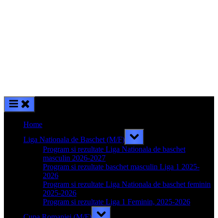
Home
Toggle
Liga Nationala de Baschet (M/F)
sub-
menu
Program si rezultate Liga Nationala de baschet
masculin 2026-2027
Program si rezultate baschet masculin Liga 1 2025-
2026
Program si rezultate Liga Nationala de baschet feminin
2025-2026
Program si rezultate Liga 1 Feminin, 2025-2026
Toggle
Cupa Romaniei (M/F)