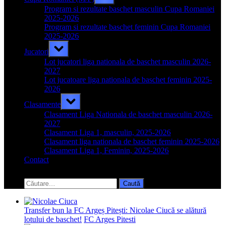
sub-
menu
Program si rezultate baschet masculin Cupa Romaniei
2025-2026
Program si rezultate baschet feminin Cupa Romaniei
2025-2026
Toggle
Jucatori
sub-
menu
Lot jucatori liga nationala de baschet masculin 2026-
2027
Lot jucatoare liga nationala de baschet feminin 2025-
2026
Toggle
Clasamente
sub-
menu
Clasament Liga Nationala de baschet masculin 2026-
2027
Clasament Liga 1, masculin, 2025-2026
Clasament liga nationala de baschet feminin 2025-2026
Clasament Liga 1, Feminin, 2025-2026
Contact
Toggle
search
Caută
form
după:
Transfer bun la FC Argeș Pitești: Nicolae Ciucă se alătură
lotului de baschet!
FC Arges Pitesti