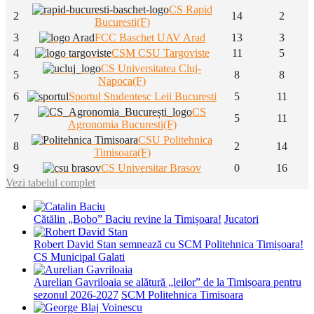
CS Rapid
2
14
2
Bucuresti(F)
3
FCC Baschet UAV Arad
13
3
4
CSM CSU Targoviste
11
5
CS Universitatea Cluj-
5
8
8
Napoca(F)
6
Sportul Studentesc Leii Bucuresti
5
11
CS
7
5
11
Agronomia Bucuresti(F)
CSU Politehnica
8
2
14
Timisoara(F)
9
CS Universitar Brasov
0
16
Vezi tabelul complet
Cătălin „Bobo” Baciu revine la Timișoara!
Jucatori
Robert David Stan semnează cu SCM Politehnica Timișoara!
CS Municipal Galati
Aurelian Gavriloaia se alătură „leilor” de la Timișoara pentru
sezonul 2026-2027
SCM Politehnica Timisoara