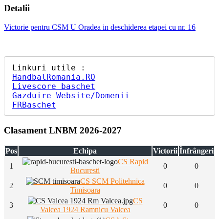
Detalii
Victorie pentru CSM U Oradea in deschiderea etapei cu nr. 16
HandbalRomania.RO
Livescore baschet
Gazduire Website/Domenii
FRBaschet
Clasament LNBM 2026-2027
Pos
Echipa
Victorii
Înfrângeri
CS Rapid
1
0
0
Bucuresti
CS SCM Politehnica
2
0
0
Timisoara
CS
3
0
0
Valcea 1924 Ramnicu Valcea