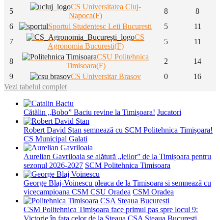
CS Universitatea Cluj-
5
8
8
Napoca(F)
6
Sportul Studentesc Leii Bucuresti
5
11
CS
7
5
11
Agronomia Bucuresti(F)
CSU Politehnica
8
2
14
Timisoara(F)
9
CS Universitar Brasov
0
16
Vezi tabelul complet
Cătălin „Bobo” Baciu revine la Timișoara!
Jucatori
Robert David Stan semnează cu SCM Politehnica Timișoara!
CS Municipal Galati
Aurelian Gavriloaia se alătură „leilor” de la Timișoara pentru
sezonul 2026-2027
SCM Politehnica Timisoara
George Blaj-Voinescu pleaca de la Timisoara si semnează cu
vicecampioana CSM CSU Oradea
CSM Oradea
CSM Politehnica Timișoara face primul pas spre locul 9:
Victorie în fața celor de la Steaua
CSA Steaua Bucuresti