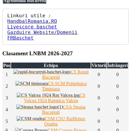
Agronomia Bucuresti
HandbalRomania.RO
Livescore baschet
Gazduire Website/Domenii
FRBaschet
Clasament LNBM 2026-2027
Pos
Echipa
Victorii
Înfrângeri
CS Rapid
1
0
0
Bucuresti
CS SCM Politehnica
2
0
0
Timisoara
CS
3
0
0
Valcea 1924 Ramnicu Valcea
CSA Steaua
4
0
0
Bucuresti
CSM CSU Raiffeisen
5
0
0
Oradea
6
CSM Corona Brasov
0
0