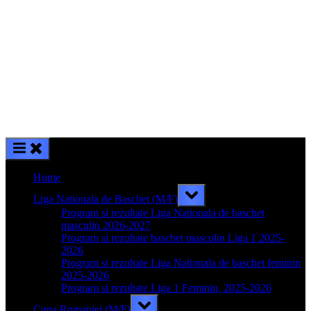
Home
Toggle
Liga Nationala de Baschet (M/F)
sub-
menu
Program si rezultate Liga Nationala de baschet
masculin 2026-2027
Program si rezultate baschet masculin Liga 1 2025-
2026
Program si rezultate Liga Nationala de baschet feminin
2025-2026
Program si rezultate Liga 1 Feminin, 2025-2026
Toggle
Cupa Romaniei (M/F)