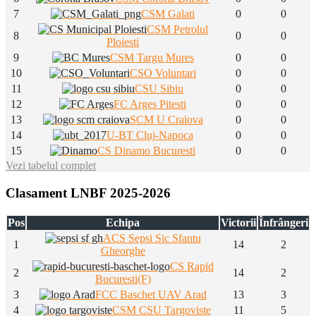
7
CSM Galati
0
0
CSM Petrolul
8
0
0
Ploiesti
9
CSM Targu Mures
0
0
10
CSO Voluntari
0
0
11
CSU Sibiu
0
0
12
FC Arges Pitesti
0
0
13
SCM U Craiova
0
0
14
U-BT Cluj-Napoca
0
0
15
CS Dinamo Bucuresti
0
0
Vezi tabelul complet
Clasament LNBF 2025-2026
Pos
Echipa
Victorii
Înfrângeri
ACS Sepsi Sic Sfantu
1
14
2
Gheorghe
CS Rapid
2
14
2
Bucuresti(F)
3
FCC Baschet UAV Arad
13
3
4
CSM CSU Targoviste
11
5