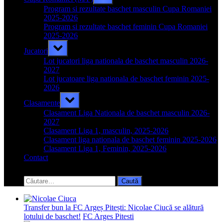
sub-
menu
Program si rezultate baschet masculin Cupa Romaniei
2025-2026
Program si rezultate baschet feminin Cupa Romaniei
2025-2026
Toggle
Jucatori
sub-
menu
Lot jucatori liga nationala de baschet masculin 2026-
2027
Lot jucatoare liga nationala de baschet feminin 2025-
2026
Toggle
Clasamente
sub-
menu
Clasament Liga Nationala de baschet masculin 2026-
2027
Clasament Liga 1, masculin, 2025-2026
Clasament liga nationala de baschet feminin 2025-2026
Clasament Liga 1, Feminin, 2025-2026
Contact
Toggle
search
Caută
form
după:
Transfer bun la FC Argeș Pitești: Nicolae Ciucă se alătură
lotului de baschet!
FC Arges Pitesti