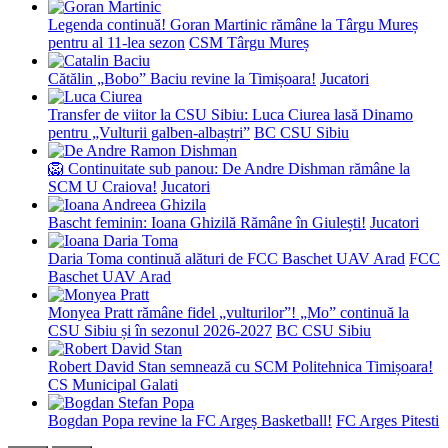
Legenda continuă! Goran Martinic rămâne la Târgu Mureș
pentru al 11-lea sezon
CSM Târgu Mureș
Cătălin „Bobo” Baciu revine la Timișoara!
Jucatori
Transfer de viitor la CSU Sibiu: Luca Ciurea lasă Dinamo
pentru „Vulturii galben-albaștri”
BC CSU Sibiu
🦁 Continuitate sub panou: De Andre Dishman rămâne la
SCM U Craiova!
Jucatori
Bascht feminin: Ioana Ghizilă Rămâne în Giulești!
Jucatori
Daria Toma continuă alături de FCC Baschet UAV Arad
FCC
Baschet UAV Arad
Monyea Pratt rămâne fidel „vulturilor”! „Mo” continuă la
CSU Sibiu și în sezonul 2026-2027
BC CSU Sibiu
Robert David Stan semnează cu SCM Politehnica Timișoara!
CS Municipal Galati
Bogdan Popa revine la FC Argeș Basketball!
FC Arges Pitesti