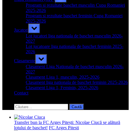
sub-
menu
Program si rezultate baschet masculin Cupa Romaniei
2025-2026
Program si rezultate baschet feminin Cupa Romaniei
2025-2026
Toggle
Jucatori
sub-
menu
Lot jucatori liga nationala de baschet masculin 2026-
2027
Lot jucatoare liga nationala de baschet feminin 2025-
2026
Toggle
Clasamente
sub-
menu
Clasament Liga Nationala de baschet masculin 2026-
2027
Clasament Liga 1, masculin, 2025-2026
Clasament liga nationala de baschet feminin 2025-2026
Clasament Liga 1, Feminin, 2025-2026
Contact
Toggle
search
Caută
form
după:
Transfer bun la FC Argeș Pitești: Nicolae Ciucă se alătură
lotului de baschet!
FC Arges Pitesti