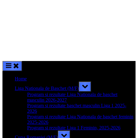
Home
Toggle
Liga Nationala de Baschet (M/F)
sub-
menu
Program si rezultate Liga Nationala de baschet
masculin 2026-2027
Program si rezultate baschet masculin Liga 1 2025-
2026
Program si rezultate Liga Nationala de baschet feminin
2025-2026
Program si rezultate Liga 1 Feminin, 2025-2026
Toggle
Cupa Romaniei (M/F)