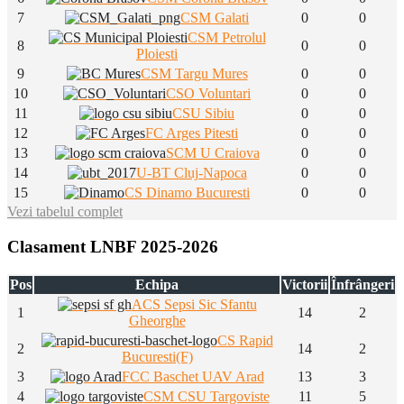
7
CSM Galati
0
0
CSM Petrolul
8
0
0
Ploiesti
9
CSM Targu Mures
0
0
10
CSO Voluntari
0
0
11
CSU Sibiu
0
0
12
FC Arges Pitesti
0
0
13
SCM U Craiova
0
0
14
U-BT Cluj-Napoca
0
0
15
CS Dinamo Bucuresti
0
0
Vezi tabelul complet
Clasament LNBF 2025-2026
Pos
Echipa
Victorii
Înfrângeri
ACS Sepsi Sic Sfantu
1
14
2
Gheorghe
CS Rapid
2
14
2
Bucuresti(F)
3
FCC Baschet UAV Arad
13
3
4
CSM CSU Targoviste
11
5