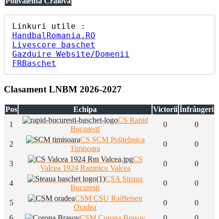
Polivalenta Craiova
HandbalRomania.RO
Livescore baschet
Gazduire Website/Domenii
FRBaschet
Clasament LNBM 2026-2027
Pos
Echipa
Victorii
Înfrângeri
CS Rapid
1
0
0
Bucuresti
CS SCM Politehnica
2
0
0
Timisoara
CS
3
0
0
Valcea 1924 Ramnicu Valcea
CSA Steaua
4
0
0
Bucuresti
CSM CSU Raiffeisen
5
0
0
Oradea
6
CSM Corona Brasov
0
0