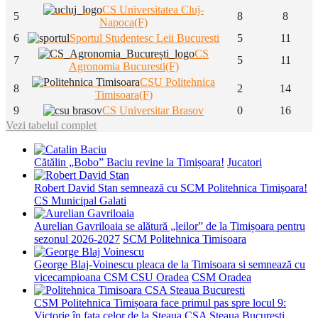
CS Universitatea Cluj-
5
8
8
Napoca(F)
6
Sportul Studentesc Leii Bucuresti
5
11
CS
7
5
11
Agronomia Bucuresti(F)
CSU Politehnica
8
2
14
Timisoara(F)
9
CS Universitar Brasov
0
16
Vezi tabelul complet
Cătălin „Bobo” Baciu revine la Timișoara!
Jucatori
Robert David Stan semnează cu SCM Politehnica Timișoara!
CS Municipal Galati
Aurelian Gavriloaia se alătură „leilor” de la Timișoara pentru
sezonul 2026-2027
SCM Politehnica Timisoara
George Blaj-Voinescu pleaca de la Timisoara si semnează cu
vicecampioana CSM CSU Oradea
CSM Oradea
CSM Politehnica Timișoara face primul pas spre locul 9:
Victorie în fața celor de la Steaua
CSA Steaua Bucuresti