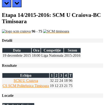
prev
next
Etapa 14/2015-2016: SCM U Craiova-BC
Timisoara
96
-
75
Detalii
Data
Ora
Competiție
Sezon
19 decembrie 2015
18:00
Liga Nationala
2015-2016
Rezultate
Echipa
1
2
3
4
T
SCM U Craiova
32
22
24
18
96
CS SCM Politehnica Timisoara
19
12
23
21
75
Locatie