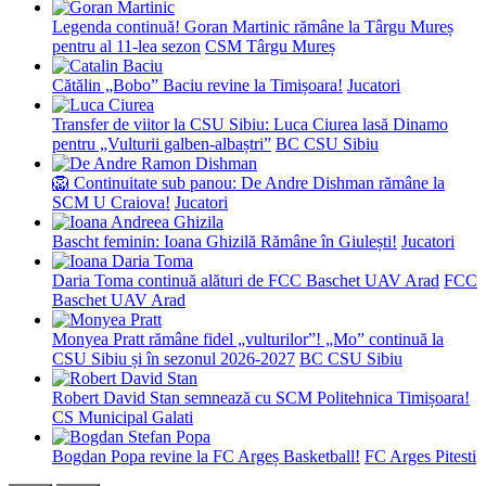
Legenda continuă! Goran Martinic rămâne la Târgu Mureș
pentru al 11-lea sezon
CSM Târgu Mureș
Cătălin „Bobo” Baciu revine la Timișoara!
Jucatori
Transfer de viitor la CSU Sibiu: Luca Ciurea lasă Dinamo
pentru „Vulturii galben-albaștri”
BC CSU Sibiu
🦁 Continuitate sub panou: De Andre Dishman rămâne la
SCM U Craiova!
Jucatori
Bascht feminin: Ioana Ghizilă Rămâne în Giulești!
Jucatori
Daria Toma continuă alături de FCC Baschet UAV Arad
FCC
Baschet UAV Arad
Monyea Pratt rămâne fidel „vulturilor”! „Mo” continuă la
CSU Sibiu și în sezonul 2026-2027
BC CSU Sibiu
Robert David Stan semnează cu SCM Politehnica Timișoara!
CS Municipal Galati
Bogdan Popa revine la FC Argeș Basketball!
FC Arges Pitesti