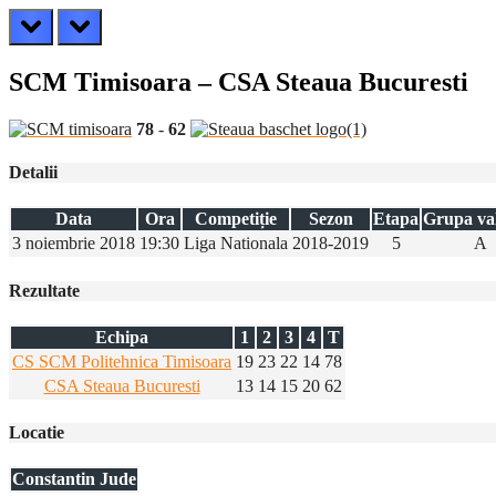
prev
next
SCM Timisoara – CSA Steaua Bucuresti
78
-
62
Detalii
Data
Ora
Competiție
Sezon
Etapa
Grupa va
3 noiembrie 2018
19:30
Liga Nationala
2018-2019
5
A
Rezultate
Echipa
1
2
3
4
T
CS SCM Politehnica Timisoara
19
23
22
14
78
CSA Steaua Bucuresti
13
14
15
20
62
Locatie
Constantin Jude