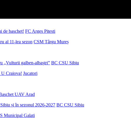
ui de baschet!
FC Arges Pitesti
u al 11-lea sezon
CSM Târgu Mureș
 „Vulturii galben-albaștri”
BC CSU Sibiu
 U Craiova!
Jucatori
Baschet UAV Arad
Sibiu și în sezonul 2026-2027
BC CSU Sibiu
S Municipal Galati