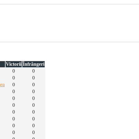
Victorii
Înfrângeri
0
0
0
0
cea
0
0
0
0
0
0
0
0
0
0
0
0
0
0
0
0