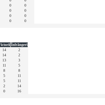
0
0
0
0
0
0
0
0
0
0
ictorii
Înfrângeri
14
2
14
2
13
3
11
5
8
8
5
11
5
11
2
14
0
16