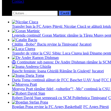
Contact
Toggle
search
Caută
form
după:
Transfer bun la FC Argeș Pitești: Nicolae Ciucă se alătură lotul
Legenda continuă! Goran Martinic rămâne la Târgu Mureș pentr
Cătălin „Bobo” Baciu revine la Timișoara!
Jucatori
Transfer de viitor la CSU Sibiu: Luca Ciurea lasă Dinamo pentru
🦁 Continuitate sub panou: De Andre Dishman rămâne la SCM
Bascht feminin: Ioana Ghizilă Rămâne în Giulești!
Jucatori
Daria Toma continuă alături de FCC Baschet UAV Arad
FCC 
Monyea Pratt rămâne fidel „vulturilor”! „Mo” continuă la CSU 
Robert David Stan semnează cu SCM Politehnica Timișoara!
C
Bogdan Popa revine la FC Argeș Basketball!
FC Arges Pitesti