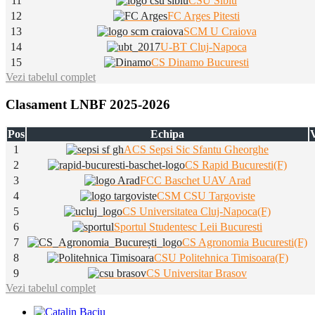
11
CSU Sibiu
12
FC Arges Pitesti
13
SCM U Craiova
14
U-BT Cluj-Napoca
15
CS Dinamo Bucuresti
Vezi tabelul complet
Clasament LNBF 2025-2026
Pos
Echipa
V
1
ACS Sepsi Sic Sfantu Gheorghe
2
CS Rapid Bucuresti(F)
3
FCC Baschet UAV Arad
4
CSM CSU Targoviste
5
CS Universitatea Cluj-Napoca(F)
6
Sportul Studentesc Leii Bucuresti
7
CS Agronomia Bucuresti(F)
8
CSU Politehnica Timisoara(F)
9
CS Universitar Brasov
Vezi tabelul complet