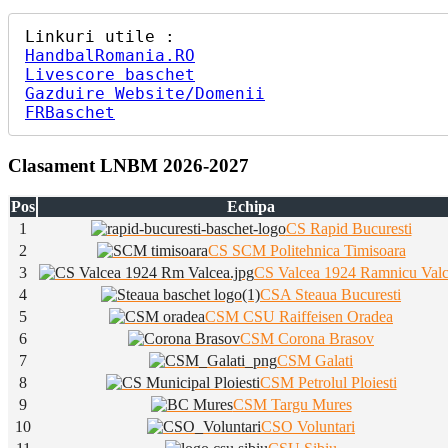
HandbalRomania.RO
Livescore baschet
Gazduire Website/Domenii
FRBaschet
Clasament LNBM 2026-2027
Pos
Echipa
1
CS Rapid Bucuresti
2
CS SCM Politehnica Timisoara
3
CS Valcea 1924 Ramnicu Val
4
CSA Steaua Bucuresti
5
CSM CSU Raiffeisen Oradea
6
CSM Corona Brasov
7
CSM Galati
8
CSM Petrolul Ploiesti
9
CSM Targu Mures
10
CSO Voluntari