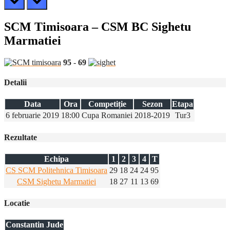
SCM Timisoara – CSM BC Sighetu
Marmatiei
95
-
69
Detalii
Data
Ora
Competiție
Sezon
Etapa
6 februarie 2019
18:00
Cupa Romaniei
2018-2019
Tur3
Rezultate
Echipa
1
2
3
4
T
CS SCM Politehnica Timisoara
29
18
24
24
95
CSM Sighetu Marmatiei
18
27
11
13
69
Locatie
Constantin Jude