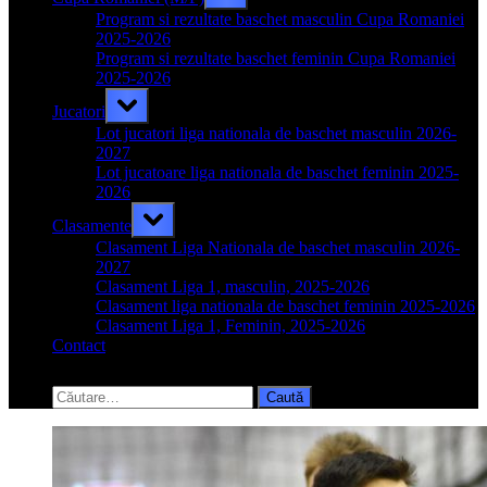
sub-
menu
Program si rezultate baschet masculin Cupa Romaniei
2025-2026
Program si rezultate baschet feminin Cupa Romaniei
2025-2026
Toggle
Jucatori
sub-
menu
Lot jucatori liga nationala de baschet masculin 2026-
2027
Lot jucatoare liga nationala de baschet feminin 2025-
2026
Toggle
Clasamente
sub-
menu
Clasament Liga Nationala de baschet masculin 2026-
2027
Clasament Liga 1, masculin, 2025-2026
Clasament liga nationala de baschet feminin 2025-2026
Clasament Liga 1, Feminin, 2025-2026
Contact
Toggle
search
Caută
form
după: