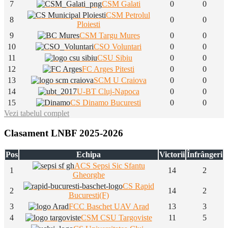
7
CSM Galati
0
0
CSM Petrolul
8
0
0
Ploiesti
9
CSM Targu Mures
0
0
10
CSO Voluntari
0
0
11
CSU Sibiu
0
0
12
FC Arges Pitesti
0
0
13
SCM U Craiova
0
0
14
U-BT Cluj-Napoca
0
0
15
CS Dinamo Bucuresti
0
0
Vezi tabelul complet
Clasament LNBF 2025-2026
Pos
Echipa
Victorii
Înfrângeri
ACS Sepsi Sic Sfantu
1
14
2
Gheorghe
CS Rapid
2
14
2
Bucuresti(F)
3
FCC Baschet UAV Arad
13
3
4
CSM CSU Targoviste
11
5