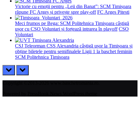
Victorie cu emoții pentru „Leii din Banat”: SCM Timișoara
răpune FC Argeș și privește spre play-off
FC Arges Pitesti
Meci frumos pe Bega: SCM Politehnica Timișoara câștigă
ușor cu CSO Voluntari și forțează intrarea în playoff
CSO
Voluntari
CSJ Teleorman CSS Alexandria câștigă ușor la Timișoara și
obține biletele pentru semifinalele Ligii 1 la baschet feminin
SCM Politehnica Timisoara
prev
next
Copyright ©2013-2026 www.baschetromania.ro.
Powered by
PressBook News WordPress theme