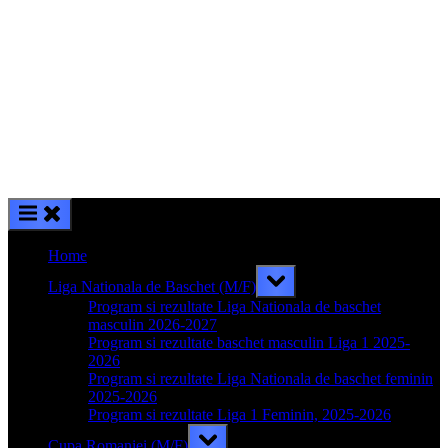
Home
Toggle
Liga Nationala de Baschet (M/F)
sub-
menu
Program si rezultate Liga Nationala de baschet
masculin 2026-2027
Program si rezultate baschet masculin Liga 1 2025-
2026
Program si rezultate Liga Nationala de baschet feminin
2025-2026
Program si rezultate Liga 1 Feminin, 2025-2026
Toggle
Cupa Romaniei (M/F)