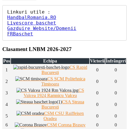
HandbalRomania.RO
Livescore baschet
Gazduire Website/Domenii
FRBaschet
Clasament LNBM 2026-2027
Pos
Echipa
Victorii
Înfrângeri
CS Rapid
1
0
0
Bucuresti
CS SCM Politehnica
2
0
0
Timisoara
CS
3
0
0
Valcea 1924 Ramnicu Valcea
CSA Steaua
4
0
0
Bucuresti
CSM CSU Raiffeisen
5
0
0
Oradea
6
CSM Corona Brasov
0
0