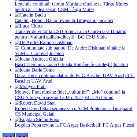
Legenda continuă! Goran Martinic rămâne la Târgu Mureș
pentru al 11-lea sezon
CSM Târgu Mureș
Cătălin „Bobo” Baciu revine la Timișoara!
Jucatori
Transfer de viitor la CSU Sibiu: Luca Ciurea lasă Dinamo
pentru „Vulturii galben-albaștri”
BC CSU Sibiu
🦁 Continuitate sub panou: De Andre Dishman rămâne la
SCM U Craiova!
Jucatori
Bascht feminin: Ioana Ghizilă Rămâne în Giulești!
Jucatori
Daria Toma continuă alături de FCC Baschet UAV Arad
FCC
Baschet UAV Arad
Monyea Pratt rămâne fidel „vulturilor”! „Mo” continuă la
CSU Sibiu și în sezonul 2026-2027
BC CSU Sibiu
Robert David Stan semnează cu SCM Politehnica Timișoara!
CS Municipal Galati
Bogdan Popa revine la FC Argeș Basketball!
FC Arges Pitesti
prev
next