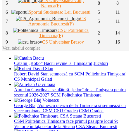
CS Universitatea Cluj-
5
8
8
Napoca(F)
6
Sportul Studentesc Leii Bucuresti
5
11
CS
7
5
11
Agronomia Bucuresti(F)
CSU Politehnica
8
2
14
Timisoara(F)
9
CS Universitar Brasov
0
16
Vezi tabelul complet
Cătălin „Bobo” Baciu revine la Timișoara!
Jucatori
Robert David Stan semnează cu SCM Politehnica Timișoara!
CS Municipal Galati
Aurelian Gavriloaia se alătură „leilor” de la Timișoara pentru
sezonul 2026-2027
SCM Politehnica Timisoara
George Blaj-Voinescu pleaca de la Timisoara si semnează cu
vicecampioana CSM CSU Oradea
CSM Oradea
CSM Politehnica Timișoara face primul pas spre locul 9:
Victorie în fața celor de la Steaua
CSA Steaua Bucuresti