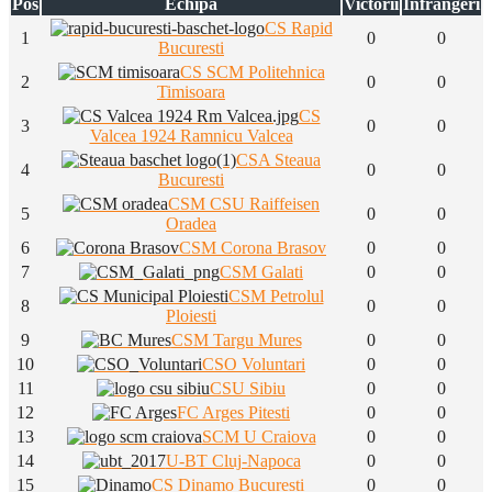
Pos
Echipa
Victorii
Înfrângeri
CS Rapid
1
0
0
Bucuresti
CS SCM Politehnica
2
0
0
Timisoara
CS
3
0
0
Valcea 1924 Ramnicu Valcea
CSA Steaua
4
0
0
Bucuresti
CSM CSU Raiffeisen
5
0
0
Oradea
6
CSM Corona Brasov
0
0
7
CSM Galati
0
0
CSM Petrolul
8
0
0
Ploiesti
9
CSM Targu Mures
0
0
10
CSO Voluntari
0
0
11
CSU Sibiu
0
0
12
FC Arges Pitesti
0
0
13
SCM U Craiova
0
0
14
U-BT Cluj-Napoca
0
0
15
CS Dinamo Bucuresti
0
0