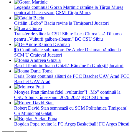
Legenda continuă! Goran Martinic rămâne la Târgu Mureș
pentru al 11-lea sezon
CSM Târgu Mureș
Cătălin „Bobo” Baciu revine la Timișoara!
Jucatori
Transfer de viitor la CSU Sibiu: Luca Ciurea lasă Dinamo
pentru „Vulturii galben-albaștri”
BC CSU Sibiu
🦁 Continuitate sub panou: De Andre Dishman rămâne la
SCM U Craiova!
Jucatori
Bascht feminin: Ioana Ghizilă Rămâne în Giulești!
Jucatori
Daria Toma continuă alături de FCC Baschet UAV Arad
FCC
Baschet UAV Arad
Monyea Pratt rămâne fidel „vulturilor”! „Mo” continuă la
CSU Sibiu și în sezonul 2026-2027
BC CSU Sibiu
Robert David Stan semnează cu SCM Politehnica Timișoara!
CS Municipal Galati
Bogdan Popa revine la FC Argeș Basketball!
FC Arges Pitesti