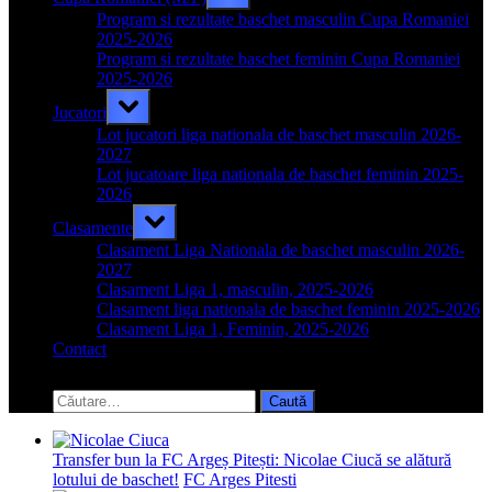
sub-
menu
Program si rezultate baschet masculin Cupa Romaniei
2025-2026
Program si rezultate baschet feminin Cupa Romaniei
2025-2026
Toggle
Jucatori
sub-
menu
Lot jucatori liga nationala de baschet masculin 2026-
2027
Lot jucatoare liga nationala de baschet feminin 2025-
2026
Toggle
Clasamente
sub-
menu
Clasament Liga Nationala de baschet masculin 2026-
2027
Clasament Liga 1, masculin, 2025-2026
Clasament liga nationala de baschet feminin 2025-2026
Clasament Liga 1, Feminin, 2025-2026
Contact
Toggle
search
Caută
form
după:
Transfer bun la FC Argeș Pitești: Nicolae Ciucă se alătură
lotului de baschet!
FC Arges Pitesti