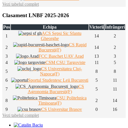
Vezi tabelul complet
Clasament LNBF 2025-2026
Pos
Echipa
Victorii
Înfrângeri
ACS Sepsi Sic Sfantu
1
14
2
Gheorghe
CS Rapid
2
14
2
Bucuresti(F)
3
FCC Baschet UAV Arad
13
3
4
CSM CSU Targoviste
11
5
CS Universitatea Cluj-
5
8
8
Napoca(F)
6
Sportul Studentesc Leii Bucuresti
5
11
CS
7
5
11
Agronomia Bucuresti(F)
CSU Politehnica
8
2
14
Timisoara(F)
9
CS Universitar Brasov
0
16
Vezi tabelul complet