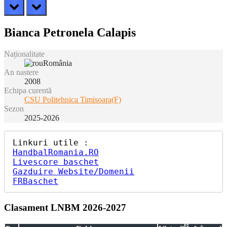
prev
next
Bianca Petronela Calapis
Naționalitate
România
An nastere
2008
Echipa curentă
CSU Politehnica Timisoara(F)
Sezon
2025-2026
HandbalRomania.RO
Livescore baschet
Gazduire Website/Domenii
FRBaschet
Clasament LNBM 2026-2027