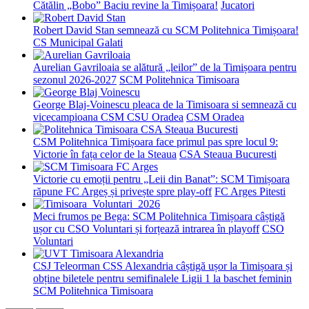
Cătălin „Bobo” Baciu revine la Timișoara!
Jucatori
Robert David Stan semnează cu SCM Politehnica Timișoara!
CS Municipal Galati
Aurelian Gavriloaia se alătură „leilor” de la Timișoara pentru
sezonul 2026-2027
SCM Politehnica Timisoara
George Blaj-Voinescu pleaca de la Timisoara si semnează cu
vicecampioana CSM CSU Oradea
CSM Oradea
CSM Politehnica Timișoara face primul pas spre locul 9:
Victorie în fața celor de la Steaua
CSA Steaua Bucuresti
Victorie cu emoții pentru „Leii din Banat”: SCM Timișoara
răpune FC Argeș și privește spre play-off
FC Arges Pitesti
Meci frumos pe Bega: SCM Politehnica Timișoara câștigă
ușor cu CSO Voluntari și forțează intrarea în playoff
CSO
Voluntari
CSJ Teleorman CSS Alexandria câștigă ușor la Timișoara și
obține biletele pentru semifinalele Ligii 1 la baschet feminin
SCM Politehnica Timisoara