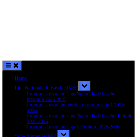
Home
Toggle
Liga Nationala de Baschet (M/F)
sub-
menu
Program si rezultate Liga Nationala de baschet
masculin 2026-2027
Program si rezultate baschet masculin Liga 1 2025-
2026
Program si rezultate Liga Nationala de baschet feminin
2025-2026
Program si rezultate Liga 1 Feminin, 2025-2026
Toggle
Cupa Romaniei (M/F)