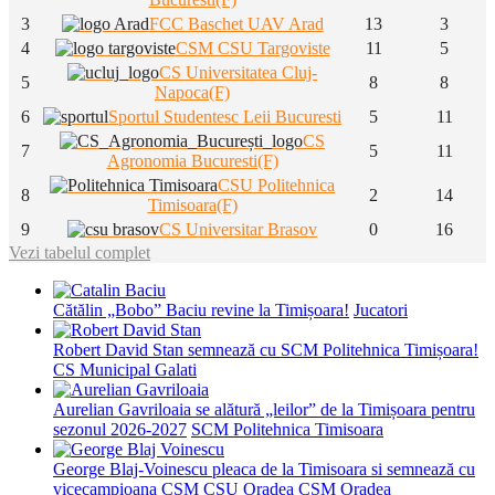
3
FCC Baschet UAV Arad
13
3
4
CSM CSU Targoviste
11
5
CS Universitatea Cluj-
5
8
8
Napoca(F)
6
Sportul Studentesc Leii Bucuresti
5
11
CS
7
5
11
Agronomia Bucuresti(F)
CSU Politehnica
8
2
14
Timisoara(F)
9
CS Universitar Brasov
0
16
Vezi tabelul complet
Cătălin „Bobo” Baciu revine la Timișoara!
Jucatori
Robert David Stan semnează cu SCM Politehnica Timișoara!
CS Municipal Galati
Aurelian Gavriloaia se alătură „leilor” de la Timișoara pentru
sezonul 2026-2027
SCM Politehnica Timisoara
George Blaj-Voinescu pleaca de la Timisoara si semnează cu
vicecampioana CSM CSU Oradea
CSM Oradea