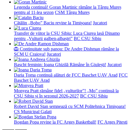
Legenda continuă! Goran Martinic rămâne la Târgu Mureș
pentru al 11-lea sezon
CSM Târgu Mureș
Cătălin „Bobo” Baciu revine la Timișoara!
Jucatori
Transfer de viitor la CSU Sibiu: Luca Ciurea lasă Dinamo
pentru „Vulturii galben-albaștri”
BC CSU Sibiu
🦁 Continuitate sub panou: De Andre Dishman rămâne la
SCM U Craiova!
Jucatori
Bascht feminin: Ioana Ghizilă Rămâne în Giulești!
Jucatori
Daria Toma continuă alături de FCC Baschet UAV Arad
FCC
Baschet UAV Arad
Monyea Pratt rămâne fidel „vulturilor”! „Mo” continuă la
CSU Sibiu și în sezonul 2026-2027
BC CSU Sibiu
Robert David Stan semnează cu SCM Politehnica Timișoara!
CS Municipal Galati
Bogdan Popa revine la FC Argeș Basketball!
FC Arges Pitesti