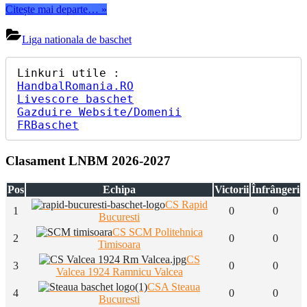
“Dominare
Citește mai departe…
»
Totală:
Rapid
Liga nationala de baschet
București
învinge
pe
Politehnica
HandbalRomania.RO
Timișoara
Livescore baschet
cu
Gazduire Website/Domenii
128-
FRBaschet
32”
Clasament LNBM 2026-2027
Pos
Echipa
Victorii
Înfrângeri
CS Rapid
1
0
0
Bucuresti
CS SCM Politehnica
2
0
0
Timisoara
CS
3
0
0
Valcea 1924 Ramnicu Valcea
CSA Steaua
4
0
0
Bucuresti