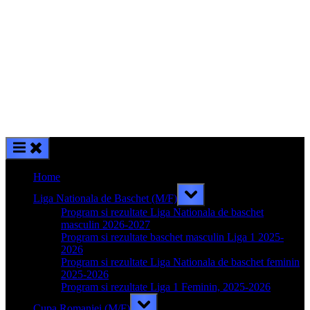
Home
Toggle
Liga Nationala de Baschet (M/F)
sub-
menu
Program si rezultate Liga Nationala de baschet
masculin 2026-2027
Program si rezultate baschet masculin Liga 1 2025-
2026
Program si rezultate Liga Nationala de baschet feminin
2025-2026
Program si rezultate Liga 1 Feminin, 2025-2026
Toggle
Cupa Romaniei (M/F)