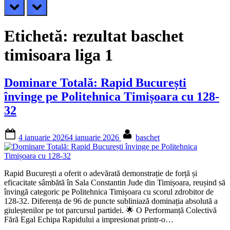
prev
next
Etichetă:
rezultat baschet
timisoara liga 1
Dominare Totală: Rapid București
învinge pe Politehnica Timișoara cu 128-
32
Posted
By
4 ianuarie 2026
4 ianuarie 2026
baschet
on
Rapid București a oferit o adevărată demonstrație de forță și
eficacitate sâmbătă în Sala Constantin Jude din Timișoara, reușind să
învingă categoric pe Politehnica Timișoara cu scorul zdrobitor de
128-32. Diferența de 96 de puncte subliniază dominația absolută a
giuleștenilor pe tot parcursul partidei. 🌟 O Performanță Colectivă
Fără Egal Echipa Rapidului a impresionat printr-o…