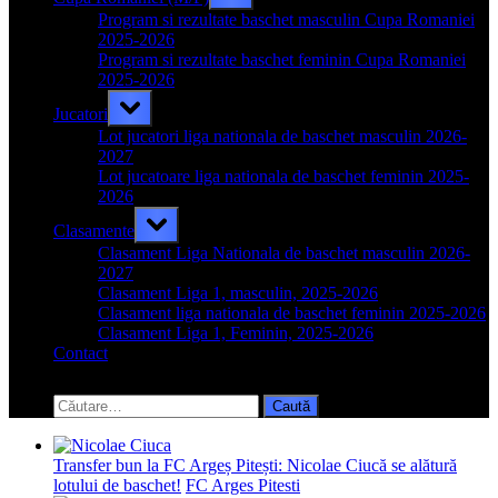
sub-
menu
Program si rezultate baschet masculin Cupa Romaniei
2025-2026
Program si rezultate baschet feminin Cupa Romaniei
2025-2026
Toggle
Jucatori
sub-
menu
Lot jucatori liga nationala de baschet masculin 2026-
2027
Lot jucatoare liga nationala de baschet feminin 2025-
2026
Toggle
Clasamente
sub-
menu
Clasament Liga Nationala de baschet masculin 2026-
2027
Clasament Liga 1, masculin, 2025-2026
Clasament liga nationala de baschet feminin 2025-2026
Clasament Liga 1, Feminin, 2025-2026
Contact
Toggle
search
Caută
form
după:
Transfer bun la FC Argeș Pitești: Nicolae Ciucă se alătură
lotului de baschet!
FC Arges Pitesti