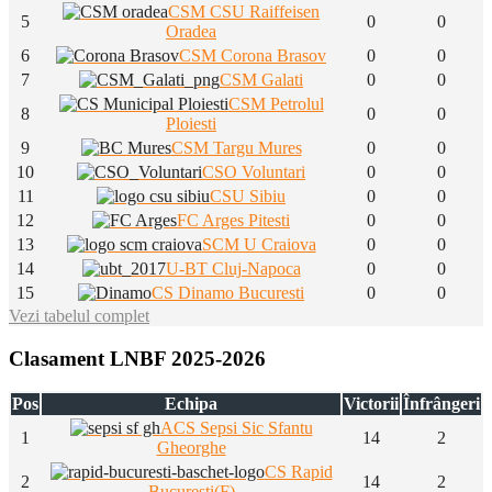
CSM CSU Raiffeisen
5
0
0
Oradea
6
CSM Corona Brasov
0
0
7
CSM Galati
0
0
CSM Petrolul
8
0
0
Ploiesti
9
CSM Targu Mures
0
0
10
CSO Voluntari
0
0
11
CSU Sibiu
0
0
12
FC Arges Pitesti
0
0
13
SCM U Craiova
0
0
14
U-BT Cluj-Napoca
0
0
15
CS Dinamo Bucuresti
0
0
Vezi tabelul complet
Clasament LNBF 2025-2026
Pos
Echipa
Victorii
Înfrângeri
ACS Sepsi Sic Sfantu
1
14
2
Gheorghe
CS Rapid
2
14
2
Bucuresti(F)