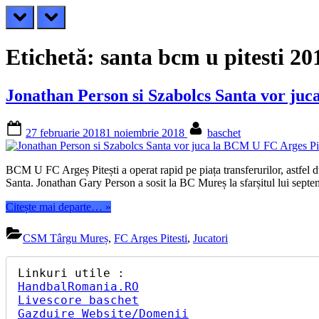
prev
next
Etichetă:
santa bcm u pitesti 20
Jonathan Person si Szabolcs Santa vor juc
Posted
By
27 februarie 2018
1 noiembrie 2018
baschet
on
BCM U FC Argeș Pitești a operat rapid pe piața transferurilor, astfe
Santa. Jonathan Gary Person a sosit la BC Mureș la sfarșitul lui sep
“Jonathan
Citește mai departe…
»
Person
si
CSM Târgu Mureș
,
FC Arges Pitesti
,
Jucatori
Szabolcs
Santa
vor
juca
HandbalRomania.RO
la
Livescore baschet
BCM
Gazduire Website/Domenii