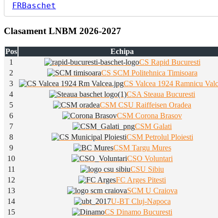
U
FRBaschet
FC
Arges
Pitesti”
Clasament LNBM 2026-2027
Pos
Echipa
1
CS Rapid Bucuresti
2
CS SCM Politehnica Timisoara
3
CS Valcea 1924 Ramnicu Val
4
CSA Steaua Bucuresti
5
CSM CSU Raiffeisen Oradea
6
CSM Corona Brasov
7
CSM Galati
8
CSM Petrolul Ploiesti
9
CSM Targu Mures
10
CSO Voluntari
11
CSU Sibiu
12
FC Arges Pitesti
13
SCM U Craiova
14
U-BT Cluj-Napoca
15
CS Dinamo Bucuresti