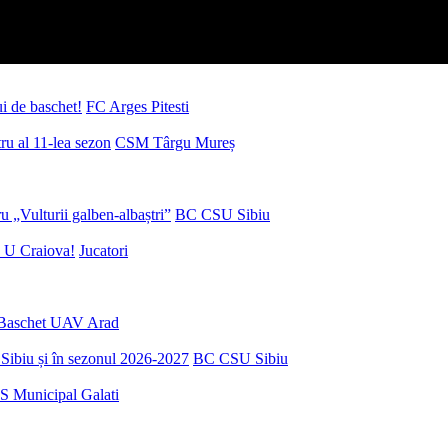
ui de baschet!
FC Arges Pitesti
u al 11-lea sezon
CSM Târgu Mureș
 „Vulturii galben-albaștri”
BC CSU Sibiu
 U Craiova!
Jucatori
Baschet UAV Arad
Sibiu și în sezonul 2026-2027
BC CSU Sibiu
S Municipal Galati