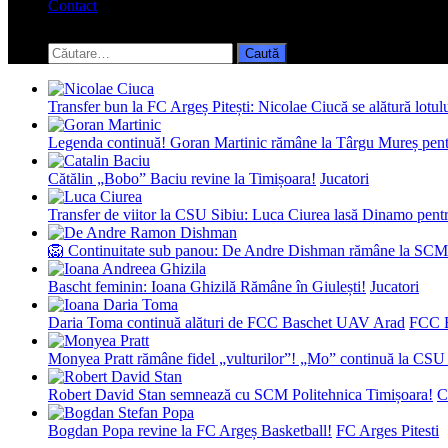
Contact
Toggle
search
Caută
form
după:
Transfer bun la FC Argeș Pitești: Nicolae Ciucă se alătură lotul
Legenda continuă! Goran Martinic rămâne la Târgu Mureș pentr
Cătălin „Bobo” Baciu revine la Timișoara!
Jucatori
Transfer de viitor la CSU Sibiu: Luca Ciurea lasă Dinamo pentru
🦁 Continuitate sub panou: De Andre Dishman rămâne la SCM
Bascht feminin: Ioana Ghizilă Rămâne în Giulești!
Jucatori
Daria Toma continuă alături de FCC Baschet UAV Arad
FCC 
Monyea Pratt rămâne fidel „vulturilor”! „Mo” continuă la CSU 
Robert David Stan semnează cu SCM Politehnica Timișoara!
C
Bogdan Popa revine la FC Argeș Basketball!
FC Arges Pitesti