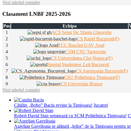
Vezi tabelul complet
Clasament LNBF 2025-2026
Pos
Echipa
V
1
ACS Sepsi Sic Sfantu Gheorghe
2
CS Rapid Bucuresti(F)
3
FCC Baschet UAV Arad
4
CSM CSU Targoviste
5
CS Universitatea Cluj-Napoca(F)
6
Sportul Studentesc Leii Bucuresti
7
CS Agronomia Bucuresti(F)
8
CSU Politehnica Timisoara(F)
9
CS Universitar Brasov
Vezi tabelul complet
Cătălin „Bobo” Baciu revine la Timișoara!
Jucatori
Robert David Stan semnează cu SCM Politehnica Timișoara!
C
Aurelian Gavriloaia se alătură „leilor” de la Timișoara pentru 