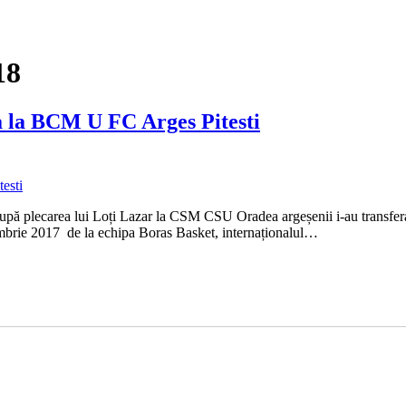
18
a la BCM U FC Arges Pitesti
l după plecarea lui Loți Lazar la CSM CSU Oradea argeșenii i-au trans
tembrie 2017 de la echipa Boras Basket, internaționalul…