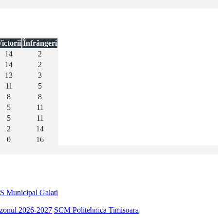
ictorii
Înfrângeri
14
2
14
2
13
3
11
5
8
8
5
11
5
11
2
14
0
16
S Municipal Galati
sezonul 2026-2027
SCM Politehnica Timisoara