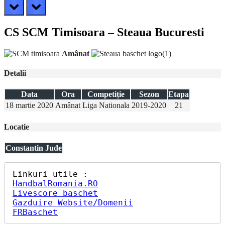
prev
next
CS SCM Timisoara – Steaua Bucuresti
Amânat
Detalii
Data
Ora
Competiție
Sezon
Etapa
18 martie 2020
Amânat
Liga Nationala
2019-2020
21
Locatie
Constantin Jude
HandbalRomania.RO
Livescore baschet
Gazduire Website/Domenii
FRBaschet