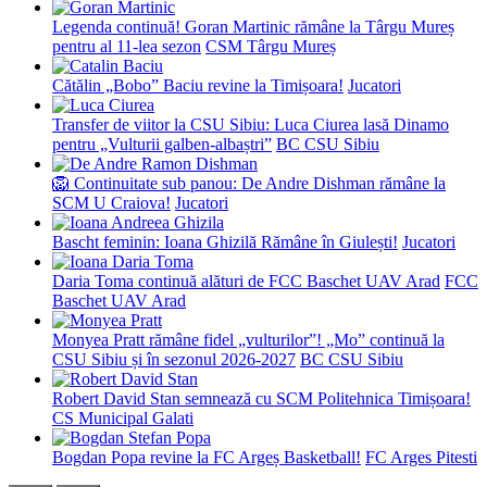
Legenda continuă! Goran Martinic rămâne la Târgu Mureș
pentru al 11-lea sezon
CSM Târgu Mureș
Cătălin „Bobo” Baciu revine la Timișoara!
Jucatori
Transfer de viitor la CSU Sibiu: Luca Ciurea lasă Dinamo
pentru „Vulturii galben-albaștri”
BC CSU Sibiu
🦁 Continuitate sub panou: De Andre Dishman rămâne la
SCM U Craiova!
Jucatori
Bascht feminin: Ioana Ghizilă Rămâne în Giulești!
Jucatori
Daria Toma continuă alături de FCC Baschet UAV Arad
FCC
Baschet UAV Arad
Monyea Pratt rămâne fidel „vulturilor”! „Mo” continuă la
CSU Sibiu și în sezonul 2026-2027
BC CSU Sibiu
Robert David Stan semnează cu SCM Politehnica Timișoara!
CS Municipal Galati
Bogdan Popa revine la FC Argeș Basketball!
FC Arges Pitesti