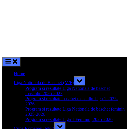
Home
Toggle
Liga Nationala de Baschet (M/F)
sub-
menu
Program si rezultate Liga Nationala de baschet
masculin 2026-2027
Program si rezultate baschet masculin Liga 1 2025-
2026
Program si rezultate Liga Nationala de baschet feminin
2025-2026
Program si rezultate Liga 1 Feminin, 2025-2026
Toggle
Cupa Romaniei (M/F)