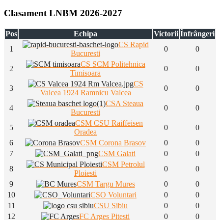
Clasament LNBM 2026-2027
Pos
Echipa
Victorii
Înfrângeri
CS Rapid
1
0
0
Bucuresti
CS SCM Politehnica
2
0
0
Timisoara
CS
3
0
0
Valcea 1924 Ramnicu Valcea
CSA Steaua
4
0
0
Bucuresti
CSM CSU Raiffeisen
5
0
0
Oradea
6
CSM Corona Brasov
0
0
7
CSM Galati
0
0
CSM Petrolul
8
0
0
Ploiesti
9
CSM Targu Mures
0
0
10
CSO Voluntari
0
0
11
CSU Sibiu
0
0
12
FC Arges Pitesti
0
0