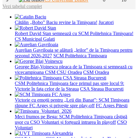
Vezi tabelul complet
Cătălin „Bobo” Baciu revine la Timișoara!
Jucatori
Robert David Stan semnează cu SCM Politehnica Timișoara!
CS Municipal Galati
Aurelian Gavriloaia se alătură „leilor” de la Timișoara pentru
sezonul 2026-2027
SCM Politehnica Timisoara
George Blaj-Voinescu pleaca de la Timisoara si semnează cu
vicecampioana CSM CSU Oradea
CSM Oradea
CSM Politehnica Timișoara face primul pas spre locul 9:
Victorie în fața celor de la Steaua
CSA Steaua Bucuresti
Victorie cu emoții pentru „Leii din Banat”: SCM Timișoara
răpune FC Argeș și privește spre play-off
FC Arges Pitesti
Meci frumos pe Bega: SCM Politehnica Timișoara câștigă
ușor cu CSO Voluntari și forțează intrarea în playoff
CSO
Voluntari