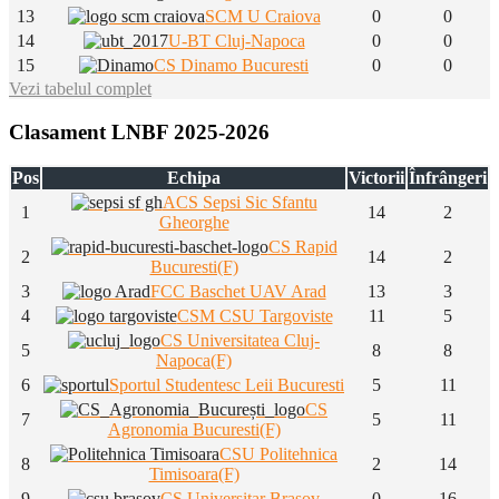
13
SCM U Craiova
0
0
14
U-BT Cluj-Napoca
0
0
15
CS Dinamo Bucuresti
0
0
Vezi tabelul complet
Clasament LNBF 2025-2026
Pos
Echipa
Victorii
Înfrângeri
ACS Sepsi Sic Sfantu
1
14
2
Gheorghe
CS Rapid
2
14
2
Bucuresti(F)
3
FCC Baschet UAV Arad
13
3
4
CSM CSU Targoviste
11
5
CS Universitatea Cluj-
5
8
8
Napoca(F)
6
Sportul Studentesc Leii Bucuresti
5
11
CS
7
5
11
Agronomia Bucuresti(F)
CSU Politehnica
8
2
14
Timisoara(F)
9
CS Universitar Brasov
0
16