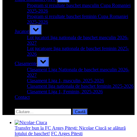
sub-
menu
Program si rezultate baschet masculin Cupa Romaniei
2025-2026
Program si rezultate baschet feminin Cupa Romaniei
2025-2026
Toggle
Jucatori
sub-
menu
Lot jucatori liga nationala de baschet masculin 2026-
2027
Lot jucatoare liga nationala de baschet feminin 2025-
2026
Toggle
Clasamente
sub-
menu
Clasament Liga Nationala de baschet masculin 2026-
2027
Clasament Liga 1, masculin, 2025-2026
Clasament liga nationala de baschet feminin 2025-2026
Clasament Liga 1, Feminin, 2025-2026
Contact
Toggle
search
Caută
form
după:
Transfer bun la FC Argeș Pitești: Nicolae Ciucă se alătură
lotului de baschet!
FC Arges Pitesti