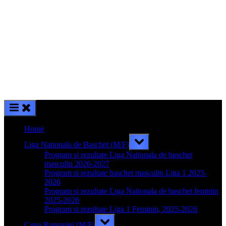
Home
Toggle
Liga Nationala de Baschet (M/F)
sub-
menu
Program si rezultate Liga Nationala de baschet
masculin 2026-2027
Program si rezultate baschet masculin Liga 1 2025-
2026
Program si rezultate Liga Nationala de baschet feminin
2025-2026
Program si rezultate Liga 1 Feminin, 2025-2026
Toggle
Cupa Romaniei (M/F)