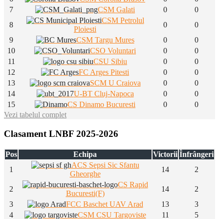
7
CSM Galati
0
0
CSM Petrolul
8
0
0
Ploiesti
9
CSM Targu Mures
0
0
10
CSO Voluntari
0
0
11
CSU Sibiu
0
0
12
FC Arges Pitesti
0
0
13
SCM U Craiova
0
0
14
U-BT Cluj-Napoca
0
0
15
CS Dinamo Bucuresti
0
0
Vezi tabelul complet
Clasament LNBF 2025-2026
Pos
Echipa
Victorii
Înfrângeri
ACS Sepsi Sic Sfantu
1
14
2
Gheorghe
CS Rapid
2
14
2
Bucuresti(F)
3
FCC Baschet UAV Arad
13
3
4
CSM CSU Targoviste
11
5