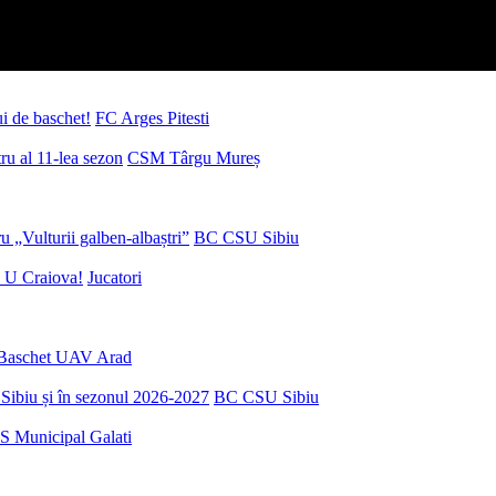
ui de baschet!
FC Arges Pitesti
u al 11-lea sezon
CSM Târgu Mureș
 „Vulturii galben-albaștri”
BC CSU Sibiu
 U Craiova!
Jucatori
Baschet UAV Arad
Sibiu și în sezonul 2026-2027
BC CSU Sibiu
S Municipal Galati