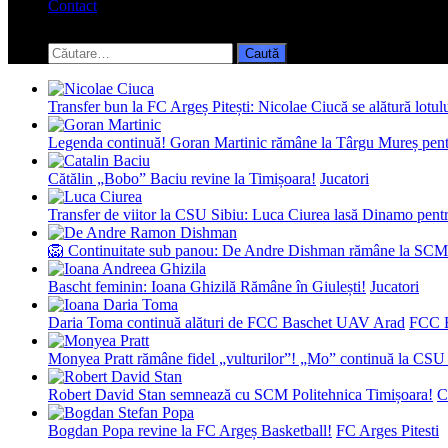
Contact
Toggle
search
Caută
form
după:
Transfer bun la FC Argeș Pitești: Nicolae Ciucă se alătură lotul
Legenda continuă! Goran Martinic rămâne la Târgu Mureș pentr
Cătălin „Bobo” Baciu revine la Timișoara!
Jucatori
Transfer de viitor la CSU Sibiu: Luca Ciurea lasă Dinamo pentru
🦁 Continuitate sub panou: De Andre Dishman rămâne la SCM
Bascht feminin: Ioana Ghizilă Rămâne în Giulești!
Jucatori
Daria Toma continuă alături de FCC Baschet UAV Arad
FCC 
Monyea Pratt rămâne fidel „vulturilor”! „Mo” continuă la CSU 
Robert David Stan semnează cu SCM Politehnica Timișoara!
C
Bogdan Popa revine la FC Argeș Basketball!
FC Arges Pitesti