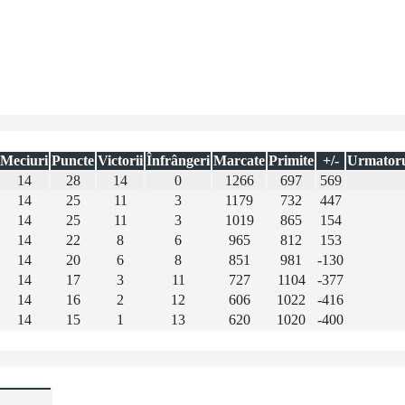
Meciuri
Puncte
Victorii
Înfrângeri
Marcate
Primite
+/-
Urmatoru
14
28
14
0
1266
697
569
14
25
11
3
1179
732
447
14
25
11
3
1019
865
154
14
22
8
6
965
812
153
14
20
6
8
851
981
-130
14
17
3
11
727
1104
-377
14
16
2
12
606
1022
-416
14
15
1
13
620
1020
-400