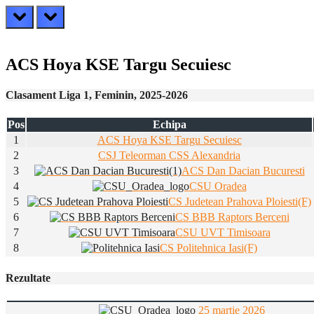
prev
next
ACS Hoya KSE Targu Secuiesc
Clasament Liga 1, Feminin, 2025-2026
Pos
Echipa
1
ACS Hoya KSE Targu Secuiesc
2
CSJ Teleorman CSS Alexandria
3
ACS Dan Dacian Bucuresti
4
CSU Oradea
5
CS Judetean Prahova Ploiesti(F)
6
CS BBB Raptors Berceni
7
CSU UVT Timisoara
8
CS Politehnica Iasi(F)
Rezultate
25 martie 2026