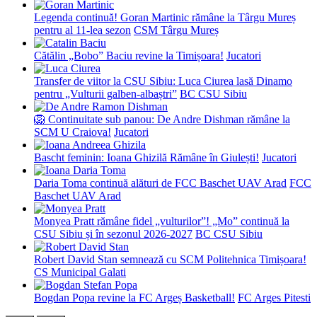
Legenda continuă! Goran Martinic rămâne la Târgu Mureș
pentru al 11-lea sezon
CSM Târgu Mureș
Cătălin „Bobo” Baciu revine la Timișoara!
Jucatori
Transfer de viitor la CSU Sibiu: Luca Ciurea lasă Dinamo
pentru „Vulturii galben-albaștri”
BC CSU Sibiu
🦁 Continuitate sub panou: De Andre Dishman rămâne la
SCM U Craiova!
Jucatori
Bascht feminin: Ioana Ghizilă Rămâne în Giulești!
Jucatori
Daria Toma continuă alături de FCC Baschet UAV Arad
FCC
Baschet UAV Arad
Monyea Pratt rămâne fidel „vulturilor”! „Mo” continuă la
CSU Sibiu și în sezonul 2026-2027
BC CSU Sibiu
Robert David Stan semnează cu SCM Politehnica Timișoara!
CS Municipal Galati
Bogdan Popa revine la FC Argeș Basketball!
FC Arges Pitesti