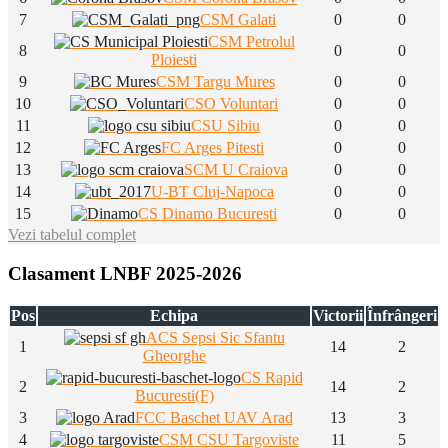
7
CSM Galati
0
0
CSM Petrolul
8
0
0
Ploiesti
9
CSM Targu Mures
0
0
10
CSO Voluntari
0
0
11
CSU Sibiu
0
0
12
FC Arges Pitesti
0
0
13
SCM U Craiova
0
0
14
U-BT Cluj-Napoca
0
0
15
CS Dinamo Bucuresti
0
0
Vezi tabelul complet
Clasament LNBF 2025-2026
Pos
Echipa
Victorii
Înfrângeri
ACS Sepsi Sic Sfantu
1
14
2
Gheorghe
CS Rapid
2
14
2
Bucuresti(F)
3
FCC Baschet UAV Arad
13
3
4
CSM CSU Targoviste
11
5