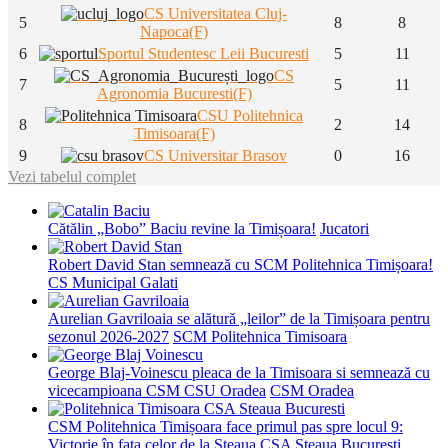
CS Universitatea Cluj-
5
8
8
Napoca(F)
6
Sportul Studentesc Leii Bucuresti
5
11
CS
7
5
11
Agronomia Bucuresti(F)
CSU Politehnica
8
2
14
Timisoara(F)
9
CS Universitar Brasov
0
16
Vezi tabelul complet
Cătălin „Bobo” Baciu revine la Timișoara!
Jucatori
Robert David Stan semnează cu SCM Politehnica Timișoara!
CS Municipal Galati
Aurelian Gavriloaia se alătură „leilor” de la Timișoara pentru
sezonul 2026-2027
SCM Politehnica Timisoara
George Blaj-Voinescu pleaca de la Timisoara si semnează cu
vicecampioana CSM CSU Oradea
CSM Oradea
CSM Politehnica Timișoara face primul pas spre locul 9:
Victorie în fața celor de la Steaua
CSA Steaua Bucuresti