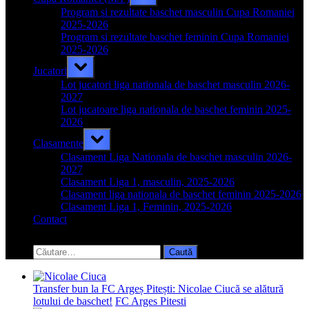
sub-
menu
Program si rezultate baschet masculin Cupa Romaniei
2025-2026
Program si rezultate baschet feminin Cupa Romaniei
2025-2026
Toggle
Jucatori
sub-
menu
Lot jucatori liga nationala de baschet masculin 2026-
2027
Lot jucatoare liga nationala de baschet feminin 2025-
2026
Toggle
Clasamente
sub-
menu
Clasament Liga Nationala de baschet masculin 2026-
2027
Clasament Liga 1, masculin, 2025-2026
Clasament liga nationala de baschet feminin 2025-2026
Clasament Liga 1, Feminin, 2025-2026
Contact
Toggle
search
Caută
form
după:
Transfer bun la FC Argeș Pitești: Nicolae Ciucă se alătură
lotului de baschet!
FC Arges Pitesti