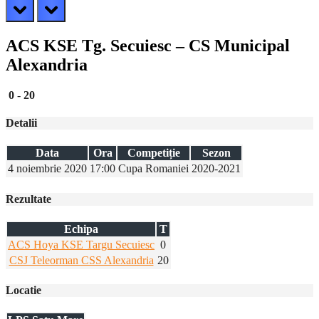
prev
next
ACS KSE Tg. Secuiesc – CS Municipal
Alexandria
0
-
20
Detalii
Data
Ora
Competiție
Sezon
4 noiembrie 2020
17:00
Cupa Romaniei
2020-2021
Rezultate
Echipa
T
ACS Hoya KSE Targu Secuiesc
0
CSJ Teleorman CSS Alexandria
20
Locatie