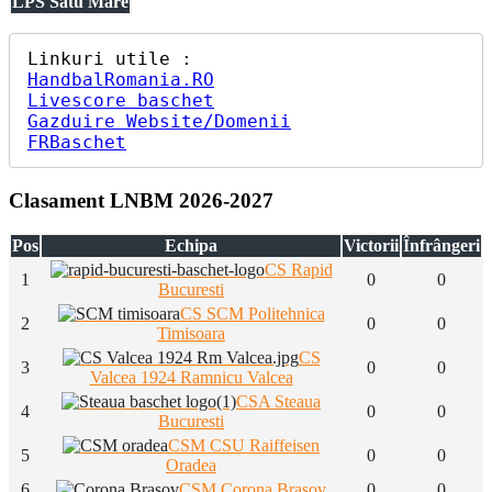
LPS Satu Mare
HandbalRomania.RO
Livescore baschet
Gazduire Website/Domenii
FRBaschet
Clasament LNBM 2026-2027
Pos
Echipa
Victorii
Înfrângeri
CS Rapid
1
0
0
Bucuresti
CS SCM Politehnica
2
0
0
Timisoara
CS
3
0
0
Valcea 1924 Ramnicu Valcea
CSA Steaua
4
0
0
Bucuresti
CSM CSU Raiffeisen
5
0
0
Oradea
6
CSM Corona Brasov
0
0