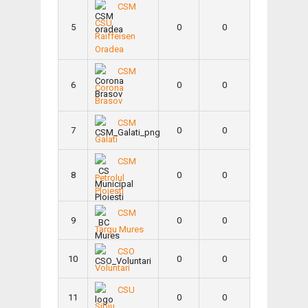
CSM
CSU
5
0
0
Raiffeisen
Oradea
CSM
6
0
0
Corona
Brasov
CSM
7
0
0
Galati
CSM
8
0
0
Petrolul
Ploiesti
CSM
9
0
0
Targu Mures
CSO
10
0
0
Voluntari
CSU
11
0
0
Sibiu