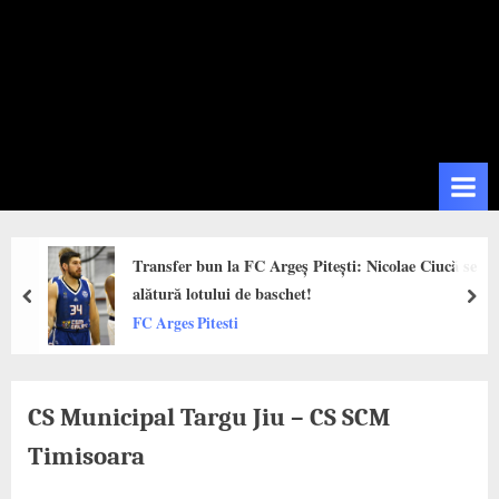
Transfer bun la FC Argeș Pitești: Nicolae Ciucă se
alătură lotului de baschet!
prev
next
FC Arges Pitesti
CS Municipal Targu Jiu – CS SCM
Timisoara