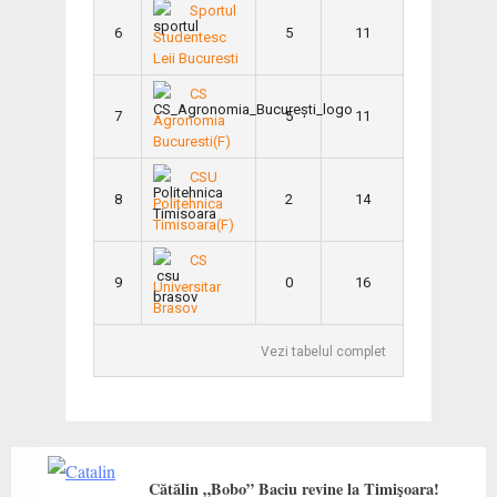
Sportul
6
5
11
Studentesc
Leii Bucuresti
CS
7
5
11
Agronomia
Bucuresti(F)
CSU
8
2
14
Politehnica
Timisoara(F)
CS
9
0
16
Universitar
Brasov
Vezi tabelul complet
Cătălin „Bobo” Baciu revine la Timișoara!