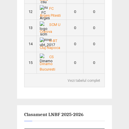
FC
12
0
0
Arges Pitesti
SCM U
13
0
0
Craiova
U-BT
14
0
0
Cluj-Napoca
CS
15
0
0
Dinamo
Bucuresti
Vezi tabelul complet
Clasament LNBF 2025-2026