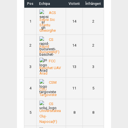
Pos
Echipa
Victorii
Înfrângeri
ACS
Sepsi Sic
1
14
2
Sfantu
Gheorghe
CS
2
14
2
Rapid
Bucuresti(F)
FCC
3
13
3
Baschet UAV
Arad
CSM
4
11
5
CSU
Targoviste
CS
Universitatea
5
8
8
Cluj-
Napoca(F)