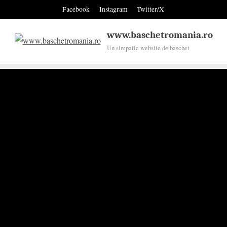
Skip
Facebook
Instagram
Twitter/X
to
content
www.baschetromania.ro
Un simpatic website de baschet