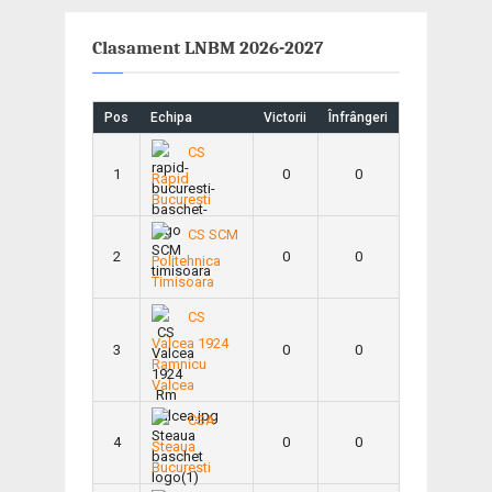
Clasament LNBM 2026-2027
Pos
Echipa
Victorii
Înfrângeri
CS
1
0
0
Rapid
Bucuresti
CS SCM
2
0
0
Politehnica
Timisoara
CS
Valcea 1924
3
0
0
Ramnicu
Valcea
CSA
4
0
0
Steaua
Bucuresti