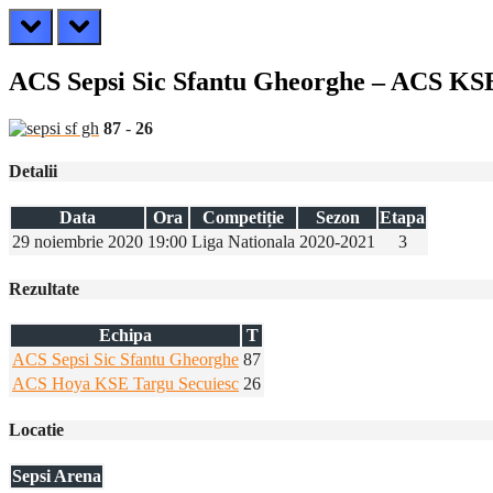
prev
next
ACS Sepsi Sic Sfantu Gheorghe – ACS KSE
87
-
26
Detalii
Data
Ora
Competiție
Sezon
Etapa
29 noiembrie 2020
19:00
Liga Nationala
2020-2021
3
Rezultate
Echipa
T
ACS Sepsi Sic Sfantu Gheorghe
87
ACS Hoya KSE Targu Secuiesc
26
Locatie
Sepsi Arena