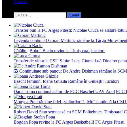
Contact
Toggle
search
Caută
form
după:
Transfer bun la FC Argeș Pitești: Nicolae Ciucă se alătură lotul
Legenda continuă! Goran Martinic rămâne la Târgu Mureș pentr
Cătălin „Bobo” Baciu revine la Timișoara!
Jucatori
Transfer de viitor la CSU Sibiu: Luca Ciurea lasă Dinamo pentru
🦁 Continuitate sub panou: De Andre Dishman rămâne la SCM
Bascht feminin: Ioana Ghizilă Rămâne în Giulești!
Jucatori
Daria Toma continuă alături de FCC Baschet UAV Arad
FCC 
Monyea Pratt rămâne fidel „vulturilor”! „Mo” continuă la CSU 
Robert David Stan semnează cu SCM Politehnica Timișoara!
C
Bogdan Popa revine la FC Argeș Basketball!
FC Arges Pitesti