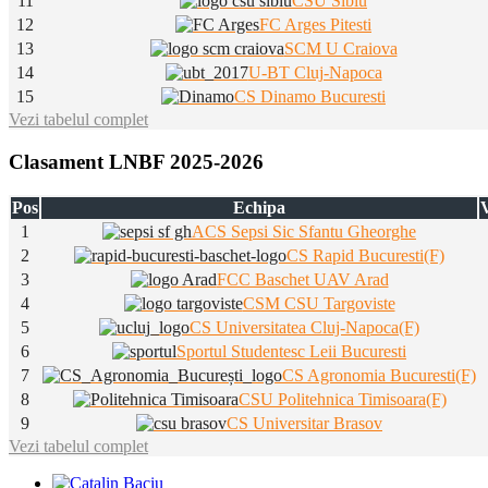
11
CSU Sibiu
12
FC Arges Pitesti
13
SCM U Craiova
14
U-BT Cluj-Napoca
15
CS Dinamo Bucuresti
Vezi tabelul complet
Clasament LNBF 2025-2026
Pos
Echipa
V
1
ACS Sepsi Sic Sfantu Gheorghe
2
CS Rapid Bucuresti(F)
3
FCC Baschet UAV Arad
4
CSM CSU Targoviste
5
CS Universitatea Cluj-Napoca(F)
6
Sportul Studentesc Leii Bucuresti
7
CS Agronomia Bucuresti(F)
8
CSU Politehnica Timisoara(F)
9
CS Universitar Brasov
Vezi tabelul complet