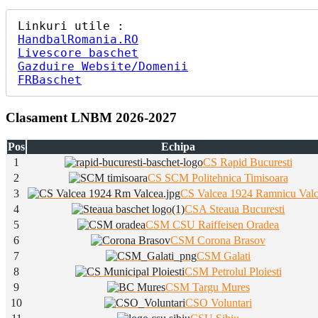
HandbalRomania.RO
Livescore baschet
Gazduire Website/Domenii
FRBaschet
Clasament LNBM 2026-2027
Pos
Echipa
1
CS Rapid Bucuresti
2
CS SCM Politehnica Timisoara
3
CS Valcea 1924 Ramnicu Val
4
CSA Steaua Bucuresti
5
CSM CSU Raiffeisen Oradea
6
CSM Corona Brasov
7
CSM Galati
8
CSM Petrolul Ploiesti
9
CSM Targu Mures
10
CSO Voluntari