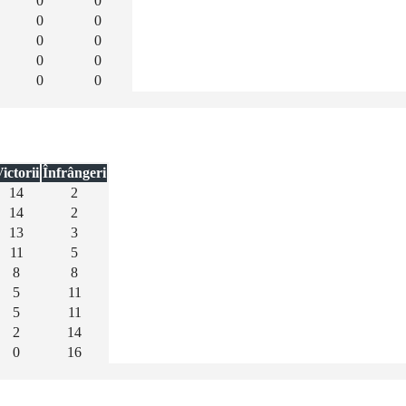
0
0
0
0
0
0
0
0
0
0
ictorii
Înfrângeri
14
2
14
2
13
3
11
5
8
8
5
11
5
11
2
14
0
16