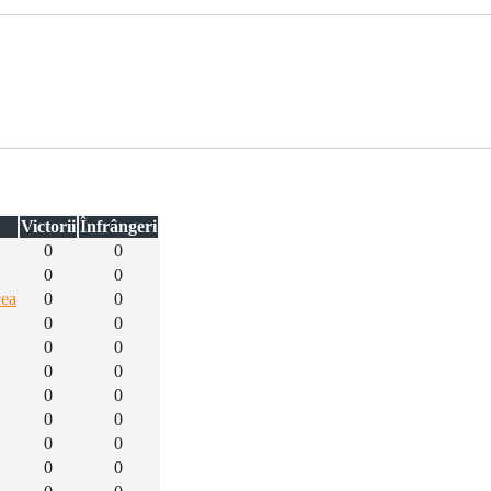
Victorii
Înfrângeri
0
0
0
0
cea
0
0
0
0
0
0
0
0
0
0
0
0
0
0
0
0