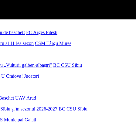
ui de baschet!
FC Arges Pitesti
u al 11-lea sezon
CSM Târgu Mureș
 „Vulturii galben-albaștri”
BC CSU Sibiu
 U Craiova!
Jucatori
Baschet UAV Arad
Sibiu și în sezonul 2026-2027
BC CSU Sibiu
S Municipal Galati