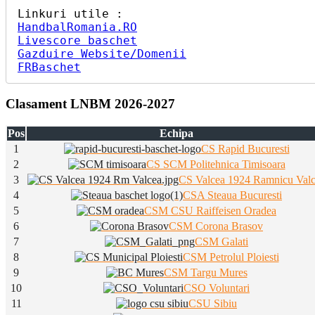
HandbalRomania.RO
Livescore baschet
Gazduire Website/Domenii
FRBaschet
Clasament LNBM 2026-2027
Pos
Echipa
1
CS Rapid Bucuresti
2
CS SCM Politehnica Timisoara
3
CS Valcea 1924 Ramnicu Val
4
CSA Steaua Bucuresti
5
CSM CSU Raiffeisen Oradea
6
CSM Corona Brasov
7
CSM Galati
8
CSM Petrolul Ploiesti
9
CSM Targu Mures
10
CSO Voluntari
11
CSU Sibiu