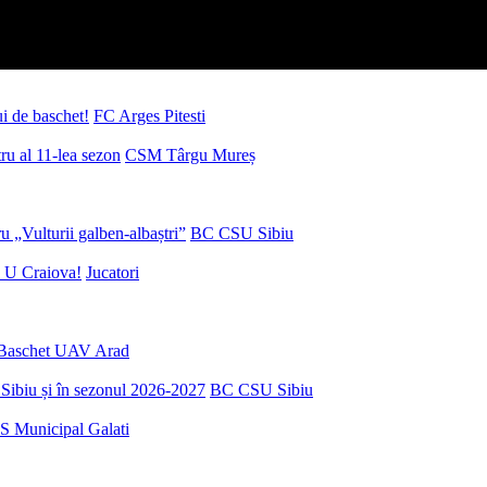
ui de baschet!
FC Arges Pitesti
u al 11-lea sezon
CSM Târgu Mureș
 „Vulturii galben-albaștri”
BC CSU Sibiu
 U Craiova!
Jucatori
Baschet UAV Arad
Sibiu și în sezonul 2026-2027
BC CSU Sibiu
S Municipal Galati