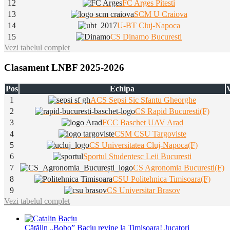
12
FC Arges Pitesti
13
SCM U Craiova
14
U-BT Cluj-Napoca
15
CS Dinamo Bucuresti
Vezi tabelul complet
Clasament LNBF 2025-2026
Pos
Echipa
V
1
ACS Sepsi Sic Sfantu Gheorghe
2
CS Rapid Bucuresti(F)
3
FCC Baschet UAV Arad
4
CSM CSU Targoviste
5
CS Universitatea Cluj-Napoca(F)
6
Sportul Studentesc Leii Bucuresti
7
CS Agronomia Bucuresti(F)
8
CSU Politehnica Timisoara(F)
9
CS Universitar Brasov
Vezi tabelul complet
Cătălin „Bobo” Baciu revine la Timișoara!
Jucatori