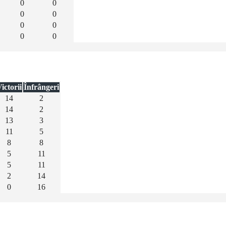
0
0
0
0
0
0
0
0
ictorii
Înfrângeri
14
2
14
2
13
3
11
5
8
8
5
11
5
11
2
14
0
16