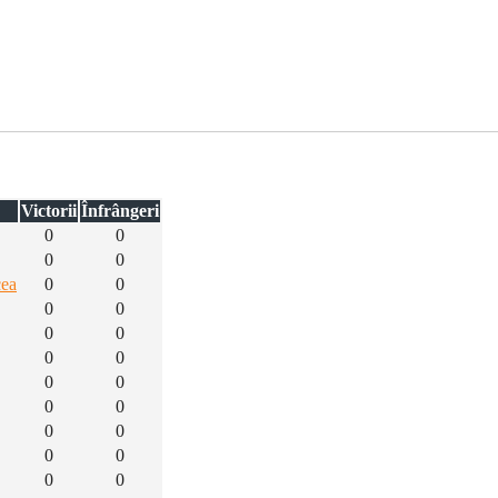
Victorii
Înfrângeri
0
0
0
0
cea
0
0
0
0
0
0
0
0
0
0
0
0
0
0
0
0
0
0