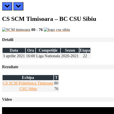
prev
next
CS SCM Timisoara – BC CSU Sibiu
80
-
76
Detalii
Data
Ora
Competiție
Sezon
Etapa
3 aprilie 2021
16:00
Liga Nationala
2020-2021
22
Rezultate
Echipa
T
CS SCM Politehnica Timisoara
80
CSU Sibiu
76
Video