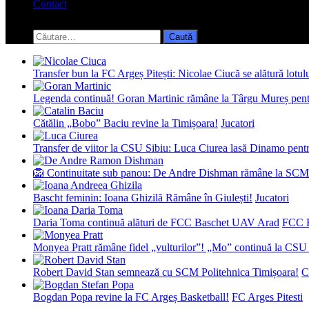
Contact
Toggle
search
Caută
form
după:
Transfer bun la FC Argeș Pitești: Nicolae Ciucă se alătură lotul
Legenda continuă! Goran Martinic rămâne la Târgu Mureș pentr
Cătălin „Bobo” Baciu revine la Timișoara!
Jucatori
Transfer de viitor la CSU Sibiu: Luca Ciurea lasă Dinamo pentru
🦁 Continuitate sub panou: De Andre Dishman rămâne la SCM
Bascht feminin: Ioana Ghizilă Rămâne în Giulești!
Jucatori
Daria Toma continuă alături de FCC Baschet UAV Arad
FCC 
Monyea Pratt rămâne fidel „vulturilor”! „Mo” continuă la CSU 
Robert David Stan semnează cu SCM Politehnica Timișoara!
C
Bogdan Popa revine la FC Argeș Basketball!
FC Arges Pitesti