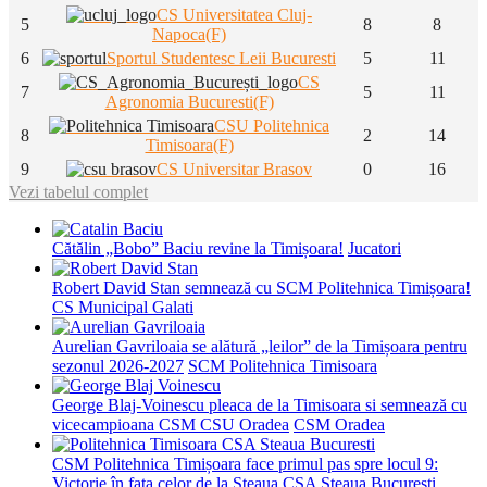
CS Universitatea Cluj-
5
8
8
Napoca(F)
6
Sportul Studentesc Leii Bucuresti
5
11
CS
7
5
11
Agronomia Bucuresti(F)
CSU Politehnica
8
2
14
Timisoara(F)
9
CS Universitar Brasov
0
16
Vezi tabelul complet
Cătălin „Bobo” Baciu revine la Timișoara!
Jucatori
Robert David Stan semnează cu SCM Politehnica Timișoara!
CS Municipal Galati
Aurelian Gavriloaia se alătură „leilor” de la Timișoara pentru
sezonul 2026-2027
SCM Politehnica Timisoara
George Blaj-Voinescu pleaca de la Timisoara si semnează cu
vicecampioana CSM CSU Oradea
CSM Oradea
CSM Politehnica Timișoara face primul pas spre locul 9:
Victorie în fața celor de la Steaua
CSA Steaua Bucuresti