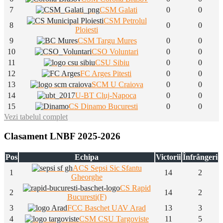
7
CSM Galati
0
0
CSM Petrolul
8
0
0
Ploiesti
9
CSM Targu Mures
0
0
10
CSO Voluntari
0
0
11
CSU Sibiu
0
0
12
FC Arges Pitesti
0
0
13
SCM U Craiova
0
0
14
U-BT Cluj-Napoca
0
0
15
CS Dinamo Bucuresti
0
0
Vezi tabelul complet
Clasament LNBF 2025-2026
Pos
Echipa
Victorii
Înfrângeri
ACS Sepsi Sic Sfantu
1
14
2
Gheorghe
CS Rapid
2
14
2
Bucuresti(F)
3
FCC Baschet UAV Arad
13
3
4
CSM CSU Targoviste
11
5