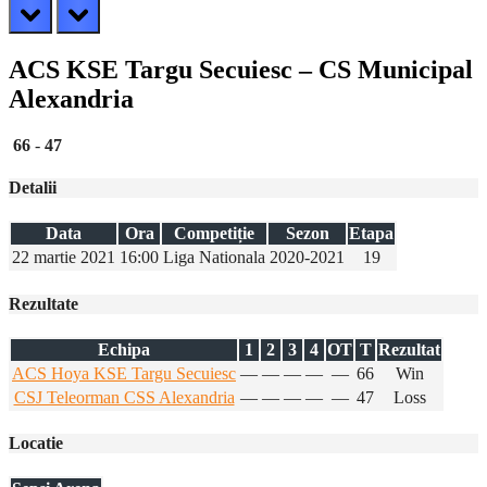
prev
next
ACS KSE Targu Secuiesc – CS Municipal
Alexandria
66
-
47
Detalii
Data
Ora
Competiție
Sezon
Etapa
22 martie 2021
16:00
Liga Nationala
2020-2021
19
Rezultate
Echipa
1
2
3
4
OT
T
Rezultat
ACS Hoya KSE Targu Secuiesc
—
—
—
—
—
66
Win
CSJ Teleorman CSS Alexandria
—
—
—
—
—
47
Loss
Locatie