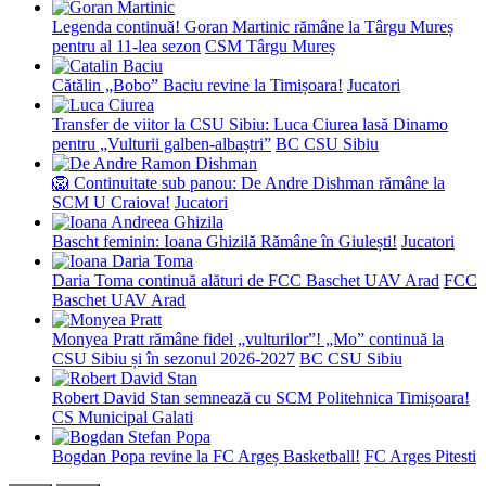
Legenda continuă! Goran Martinic rămâne la Târgu Mureș
pentru al 11-lea sezon
CSM Târgu Mureș
Cătălin „Bobo” Baciu revine la Timișoara!
Jucatori
Transfer de viitor la CSU Sibiu: Luca Ciurea lasă Dinamo
pentru „Vulturii galben-albaștri”
BC CSU Sibiu
🦁 Continuitate sub panou: De Andre Dishman rămâne la
SCM U Craiova!
Jucatori
Bascht feminin: Ioana Ghizilă Rămâne în Giulești!
Jucatori
Daria Toma continuă alături de FCC Baschet UAV Arad
FCC
Baschet UAV Arad
Monyea Pratt rămâne fidel „vulturilor”! „Mo” continuă la
CSU Sibiu și în sezonul 2026-2027
BC CSU Sibiu
Robert David Stan semnează cu SCM Politehnica Timișoara!
CS Municipal Galati
Bogdan Popa revine la FC Argeș Basketball!
FC Arges Pitesti