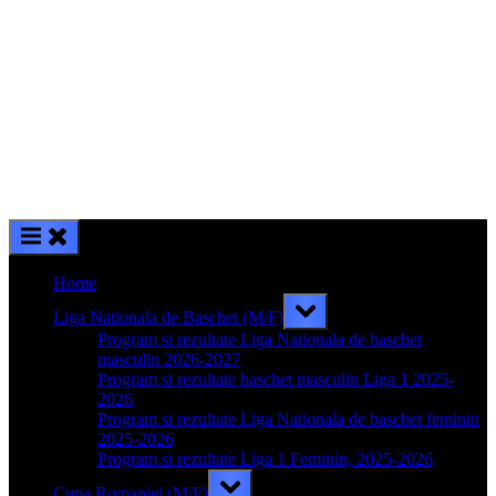
Home
Toggle
Liga Nationala de Baschet (M/F)
sub-
menu
Program si rezultate Liga Nationala de baschet
masculin 2026-2027
Program si rezultate baschet masculin Liga 1 2025-
2026
Program si rezultate Liga Nationala de baschet feminin
2025-2026
Program si rezultate Liga 1 Feminin, 2025-2026
Toggle
Cupa Romaniei (M/F)