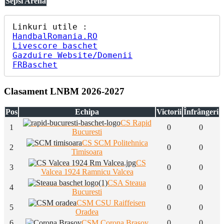
Sepsi Arena
HandbalRomania.RO
Livescore baschet
Gazduire Website/Domenii
FRBaschet
Clasament LNBM 2026-2027
Pos
Echipa
Victorii
Înfrângeri
CS Rapid
1
0
0
Bucuresti
CS SCM Politehnica
2
0
0
Timisoara
CS
3
0
0
Valcea 1924 Ramnicu Valcea
CSA Steaua
4
0
0
Bucuresti
CSM CSU Raiffeisen
5
0
0
Oradea
6
CSM Corona Brasov
0
0