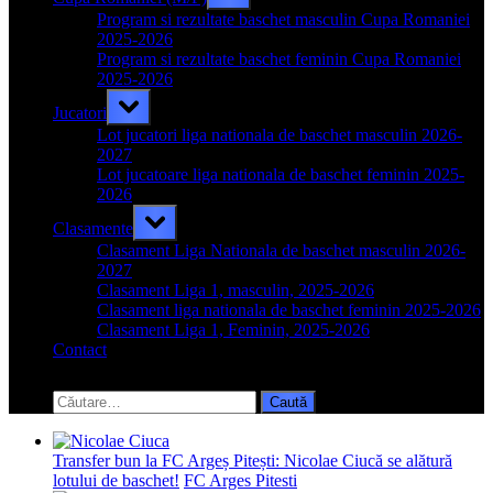
sub-
menu
Program si rezultate baschet masculin Cupa Romaniei
2025-2026
Program si rezultate baschet feminin Cupa Romaniei
2025-2026
Toggle
Jucatori
sub-
menu
Lot jucatori liga nationala de baschet masculin 2026-
2027
Lot jucatoare liga nationala de baschet feminin 2025-
2026
Toggle
Clasamente
sub-
menu
Clasament Liga Nationala de baschet masculin 2026-
2027
Clasament Liga 1, masculin, 2025-2026
Clasament liga nationala de baschet feminin 2025-2026
Clasament Liga 1, Feminin, 2025-2026
Contact
Toggle
search
Caută
form
după:
Transfer bun la FC Argeș Pitești: Nicolae Ciucă se alătură
lotului de baschet!
FC Arges Pitesti