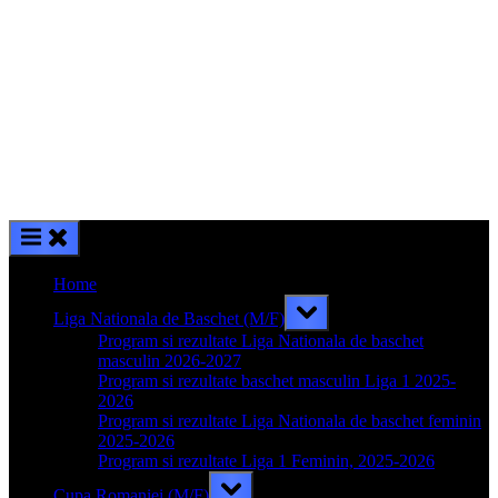
Home
Toggle
Liga Nationala de Baschet (M/F)
sub-
menu
Program si rezultate Liga Nationala de baschet
masculin 2026-2027
Program si rezultate baschet masculin Liga 1 2025-
2026
Program si rezultate Liga Nationala de baschet feminin
2025-2026
Program si rezultate Liga 1 Feminin, 2025-2026
Toggle
Cupa Romaniei (M/F)