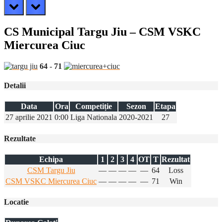
prev
next
CS Municipal Targu Jiu – CSM VSKC
Miercurea Ciuc
64
-
71
Detalii
Data
Ora
Competiție
Sezon
Etapa
27 aprilie 2021
0:00
Liga Nationala
2020-2021
27
Rezultate
Echipa
1
2
3
4
OT
T
Rezultat
CSM Targu Jiu
—
—
—
—
—
64
Loss
CSM VSKC Miercurea Ciuc
—
—
—
—
—
71
Win
Locatie