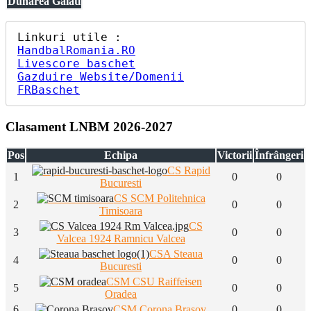
Dunarea Galati
HandbalRomania.RO
Livescore baschet
Gazduire Website/Domenii
FRBaschet
Clasament LNBM 2026-2027
Pos
Echipa
Victorii
Înfrângeri
CS Rapid
1
0
0
Bucuresti
CS SCM Politehnica
2
0
0
Timisoara
CS
3
0
0
Valcea 1924 Ramnicu Valcea
CSA Steaua
4
0
0
Bucuresti
CSM CSU Raiffeisen
5
0
0
Oradea
6
CSM Corona Brasov
0
0