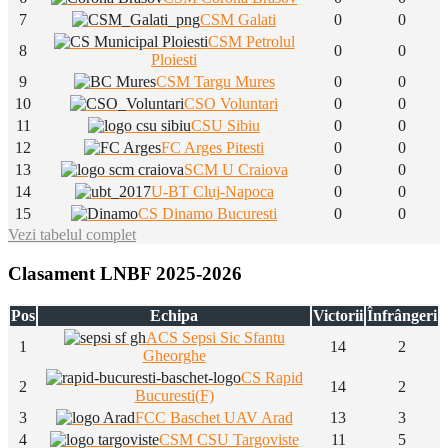
7
CSM Galati
0
0
CSM Petrolul
8
0
0
Ploiesti
9
CSM Targu Mures
0
0
10
CSO Voluntari
0
0
11
CSU Sibiu
0
0
12
FC Arges Pitesti
0
0
13
SCM U Craiova
0
0
14
U-BT Cluj-Napoca
0
0
15
CS Dinamo Bucuresti
0
0
Vezi tabelul complet
Clasament LNBF 2025-2026
Pos
Echipa
Victorii
Înfrângeri
ACS Sepsi Sic Sfantu
1
14
2
Gheorghe
CS Rapid
2
14
2
Bucuresti(F)
3
FCC Baschet UAV Arad
13
3
4
CSM CSU Targoviste
11
5