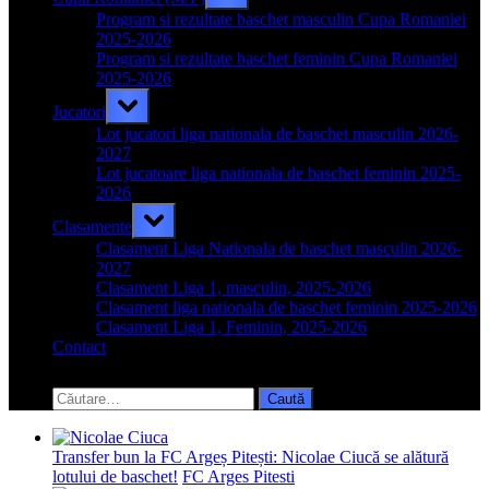
sub-
menu
Program si rezultate baschet masculin Cupa Romaniei
2025-2026
Program si rezultate baschet feminin Cupa Romaniei
2025-2026
Toggle
Jucatori
sub-
menu
Lot jucatori liga nationala de baschet masculin 2026-
2027
Lot jucatoare liga nationala de baschet feminin 2025-
2026
Toggle
Clasamente
sub-
menu
Clasament Liga Nationala de baschet masculin 2026-
2027
Clasament Liga 1, masculin, 2025-2026
Clasament liga nationala de baschet feminin 2025-2026
Clasament Liga 1, Feminin, 2025-2026
Contact
Toggle
search
Caută
form
după:
Transfer bun la FC Argeș Pitești: Nicolae Ciucă se alătură
lotului de baschet!
FC Arges Pitesti