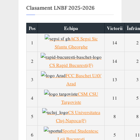
Clasament LNBF 2025-2026
Pos
Echipa
Victorii
Înfrân
ACS Sepsi Sic
1
14
2
Sfantu Gheorghe
2
14
2
CS Rapid Bucuresti(F)
FCC Baschet UAV
3
13
3
Arad
CSM CSU
4
11
5
Targoviste
CS Universitatea
5
8
8
Cluj-Napoca(F)
Sportul Studentesc
6
5
11
Leii Bucuresti