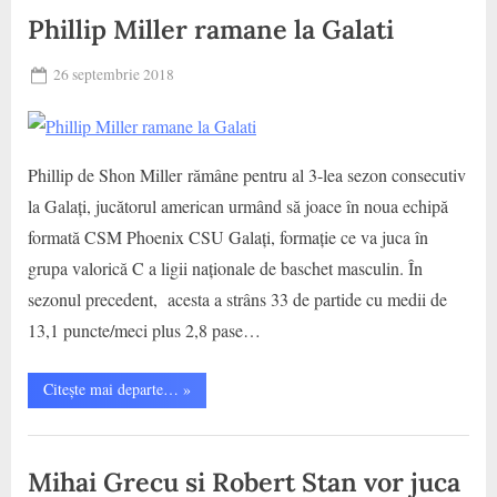
la
Municipal
Phillip Miller ramane la Galati
Galati”
Galati
Posted
26 septembrie 2018
By
on
baschet
Phillip de Shon Miller rămâne pentru al 3-lea sezon consecutiv
la Galați, jucătorul american urmând să joace în noua echipă
formată CSM Phoenix CSU Galați, formație ce va juca în
grupa valorică C a ligii naționale de baschet masculin. În
sezonul precedent, acesta a strâns 33 de partide cu medii de
13,1 puncte/meci plus 2,8 pase…
“Phillip
Citește mai departe…
»
Miller
ramane
la
CS
Galati”
Municipal
Mihai Grecu si Robert Stan vor juca
Galati