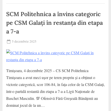
semnează
CS
cu
SCM
Municipal
SCM Politehnica a învins categoric
Politehnica
Timișoara!”
Galati
pe CSM Galați în restanța din etapa
,
Jucatori
a 7-a
,
SCM
Posted
5 decembrie 2025
Politehnica
By
on
baschet
Timisoara
Timișoara, 4 decembrie 2025 – CS SCM Politehnica
Timișoara a avut meci ușor pe teren propriu și a obținut o
victorie categorică, scor 106-84, în fața celor de la CSM Galați,
într-o partidă restantă din etapa a 7-a a Ligii Naționale de
Baschet Masculin. 💯 Ofensivă Fără Greșeală Bănățenii au
dominat jocul de la un…