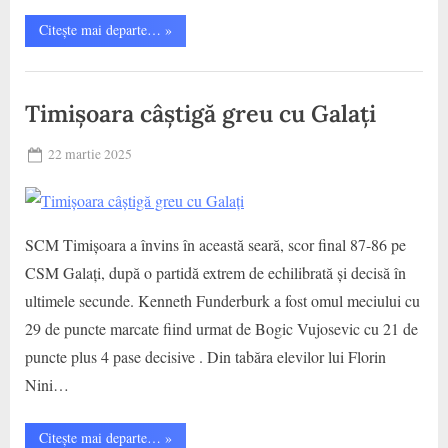
“SCM
Citește mai departe…
»
Politehnica
a
învins
CS
categoric
pe
Municipal
Timișoara câștigă greu cu Galați
CSM
Galați
Galati
în
,
Posted
22 martie 2025
restanța
din
SCM
By
on
cristina
etapa
Politehnica
a
7-
Timisoara
a”
SCM Timișoara a învins în această seară, scor final 87-86 pe
CSM Galați, după o partidă extrem de echilibrată și decisă în
ultimele secunde. Kenneth Funderburk a fost omul meciului cu
29 de puncte marcate fiind urmat de Bogic Vujosevic cu 21 de
puncte plus 4 pase decisive . Din tabăra elevilor lui Florin
Nini…
“Timișoara
Citește mai departe…
»