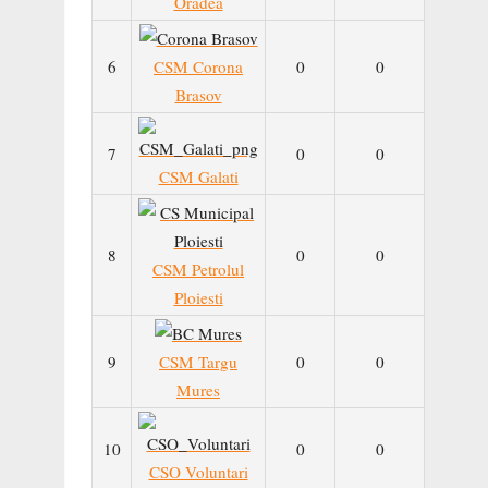
Oradea
6
CSM Corona
0
0
Brasov
7
0
0
CSM Galati
8
0
0
CSM Petrolul
Ploiesti
9
CSM Targu
0
0
Mures
10
0
0
CSO Voluntari