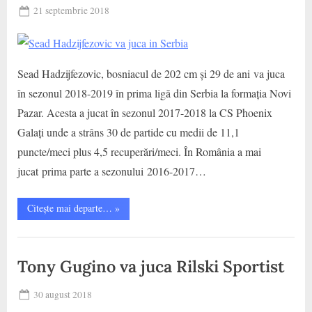
Galati”
,
Posted
21 septembrie 2018
Jucatori
By
on
baschet
Sead Hadzijfezovic, bosniacul de 202 cm și 29 de ani va juca
în sezonul 2018-2019 în prima ligă din Serbia la formația Novi
Pazar. Acesta a jucat în sezonul 2017-2018 la CS Phoenix
Galați unde a strâns 30 de partide cu medii de 11,1
puncte/meci plus 4,5 recuperări/meci. În România a mai
jucat prima parte a sezonului 2016-2017…
“Sead
Citește mai departe…
»
Hadzijfezovic
va
juca
CS
in
Serbia”
Municipal
Tony Gugino va juca Rilski Sportist
Galati
,
Posted
30 august 2018
Jucatori
By
on
baschet