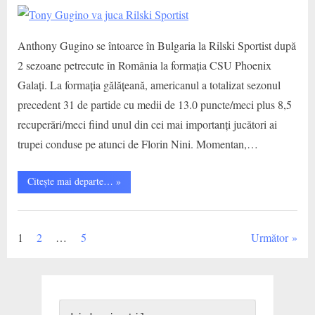
Anthony Gugino se întoarce în Bulgaria la Rilski Sportist după
2 sezoane petrecute în România la formația CSU Phoenix
Galați. La formația gălățeană, americanul a totalizat sezonul
precedent 31 de partide cu medii de 13.0 puncte/meci plus 8,5
recuperări/meci fiind unul din cei mai importanți jucători ai
trupei conduse pe atunci de Florin Nini. Momentan,…
“Tony
Citește mai departe…
»
Gugino
va
juca
CS
Rilski
Sportist”
Municipal
Paginație
1
2
…
5
Următor
Galati
articole
,
Jucatori