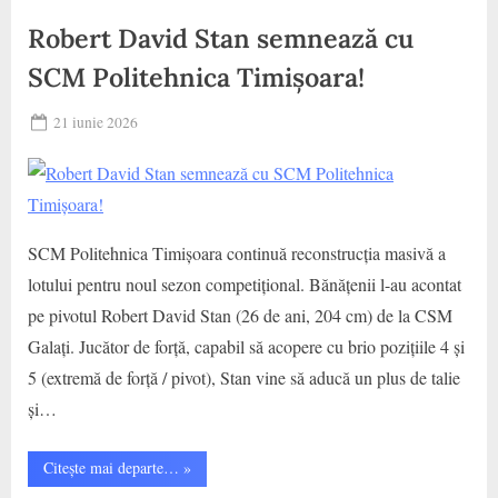
Robert David Stan semnează cu
SCM Politehnica Timișoara!
Posted
21 iunie 2026
By
on
baschet
SCM Politehnica Timișoara continuă reconstrucția masivă a
lotului pentru noul sezon competițional. Bănățenii l-au acontat
pe pivotul Robert David Stan (26 de ani, 204 cm) de la CSM
Galați. Jucător de forță, capabil să acopere cu brio pozițiile 4 și
5 (extremă de forță / pivot), Stan vine să aducă un plus de talie
și…
“Robert
Citește mai departe…
»
David
Stan