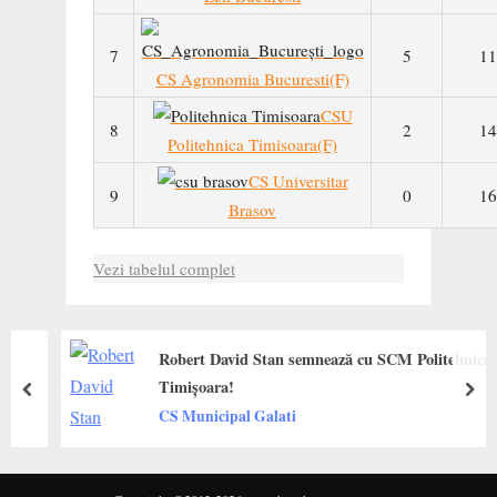
7
5
11
CS Agronomia Bucuresti(F)
CSU
8
2
14
Politehnica Timisoara(F)
CS Universitar
9
0
16
Brasov
Vezi tabelul complet
Robert David Stan semnează cu SCM Politehnica
Timișoara!
prev
next
CS Municipal Galati