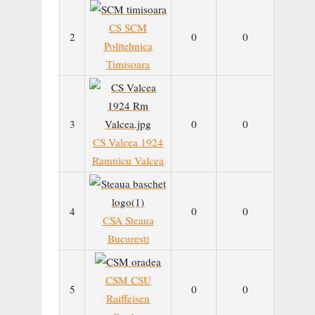
CS SCM
2
0
0
Politehnica
Timisoara
3
0
0
CS Valcea 1924
Ramnicu Valcea
4
0
0
CSA Steaua
Bucuresti
CSM CSU
5
0
0
Raiffeisen