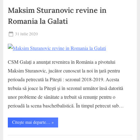
la
Galati”
Municipal
Maksim Sturanovic revine in
Galati
Romania la Galati
,
CS
Posted
31 iulie 2020
Municipal
By
on
baschet
Targu Jiu
CSM Galați a anunțat revenirea în România a pivotului
Maksim Sturanovic, jucător cunoscut la noi în țară pentru
perioada petrecută la Pitești : sezonul 2018-2019. Acesta
trebuia să joace la Pitești și în sezonul următor însă datorită
unor probleme de sănătate a trebuit să renunțe pentru o
perioadă la scena baschetbalistică. În timpul petrecut sub…
“Maksim
Citește mai departe…
»
Sturanovic
revine
in
CS
Romania