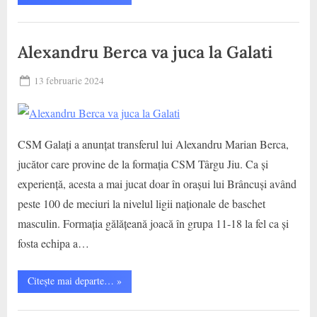
câștigă
greu
cu
CS
Galați”
Municipal
Alexandru Berca va juca la Galati
Galati
,
Posted
13 februarie 2024
SCM
By
on
baschet
Politehnica
Timisoara
CSM Galați a anunțat transferul lui Alexandru Marian Berca,
jucător care provine de la formația CSM Târgu Jiu. Ca și
experiență, acesta a mai jucat doar în orașui lui Brâncuși având
peste 100 de meciuri la nivelul ligii naționale de baschet
masculin. Formația gălățeană joacă în grupa 11-18 la fel ca și
fosta echipa a…
“Alexandru
Citește mai departe…
»
Berca
va
juca
CS