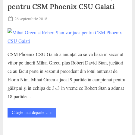
pentru CSM Phoenix CSU Galati
,
Jucatori
Posted
26 septembrie 2018
By
on
baschet
CSM Phoenix CSU Galati a anunțat că se va baza în sezonul
viitor pe tinerii Mihai Grecu plus Robert David Stan, jucători
ce au făcut parte în sezonul precedent din lotul antrenat de
Florin Nini. Mihai Grecu a jucat 9 partide în campionat pentru
gălățeni și în echipa de 3×3 în vreme ce Robert Stan a adunat
18 partide…
“Mihai
Citește mai departe…
»
Grecu
si
Robert
CS
Stan
vor
Municipal