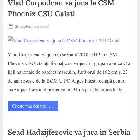
Vlad Corpodean va juca la CSM
juca
pentru
Galati
CSM
Phoenix CSU Galati
,
Phoenix
CSU
Jucatori
Galati”
Posted
26 septembrie 2018
By
on
baschet
Vlad Corpodean va juca în sezonul 2018-2019 la CSM
Phoenix CSU Galați, formație ce va juca în grupa valorică C a
ligii naționale de baschet masculin. Jucătorul de 192 cm și 27
de ani sosește de la BCM U FC Argeș Pitești, echipă pentru
care a jucat sezonul precedent în 31 de partide cu medii de…
“Vlad
Citește mai departe…
»
Corpodean
va
juca
CS
la
CSM
Municipal
Sead Hadzijfezovic va juca in Serbia
Phoenix
CSU
Galati