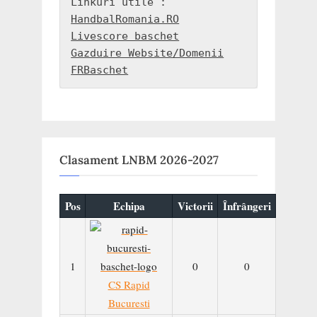
HandbalRomania.RO
Livescore baschet
Gazduire Website/Domenii
FRBaschet
Clasament LNBM 2026-2027
Pos
Echipa
Victorii
Înfrângeri
1
0
0
CS Rapid
Bucuresti