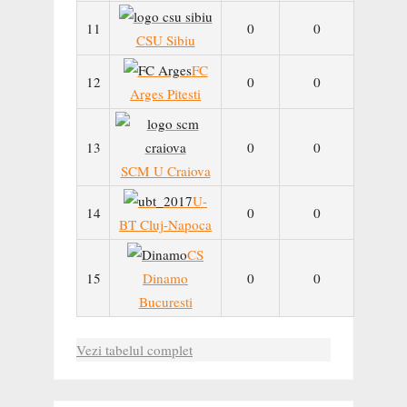
11
0
0
CSU Sibiu
FC
12
0
0
Arges Pitesti
13
0
0
SCM U Craiova
U-
14
0
0
BT Cluj-Napoca
CS
15
Dinamo
0
0
Bucuresti
Vezi tabelul complet