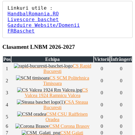
HandbalRomania.RO
Livescore baschet
Gazduire Website/Domenii
FRBaschet
Clasament LNBM 2026-2027
Pos
Echipa
Victorii
Înfrângeri
CS Rapid
1
0
0
Bucuresti
CS SCM Politehnica
2
0
0
Timisoara
CS
3
0
0
Valcea 1924 Ramnicu Valcea
CSA Steaua
4
0
0
Bucuresti
CSM CSU Raiffeisen
5
0
0
Oradea
6
CSM Corona Brasov
0
0
7
CSM Galati
0
0