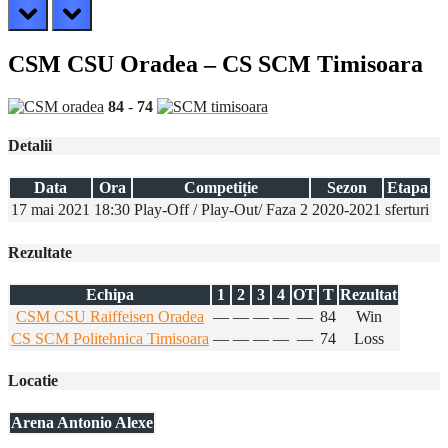
prev
next
CSM CSU Oradea – CS SCM Timisoara
84
-
74
Detalii
Data
Ora
Competiție
Sezon
Etapa
17 mai 2021
18:30
Play-Off / Play-Out/ Faza 2
2020-2021
sferturi
Rezultate
Echipa
1
2
3
4
OT
T
Rezultat
CSM CSU Raiffeisen Oradea
—
—
—
—
—
84
Win
CS SCM Politehnica Timisoara
—
—
—
—
—
74
Loss
Locatie
Arena Antonio Alexe