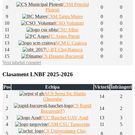
CSM Petrolul
8
0
0
Ploiesti
9
CSM Targu Mures
0
0
10
CSO Voluntari
0
0
11
CSU Sibiu
0
0
12
FC Arges Pitesti
0
0
13
SCM U Craiova
0
0
14
U-BT Cluj-Napoca
0
0
15
CS Dinamo Bucuresti
0
0
Vezi tabelul complet
Clasament LNBF 2025-2026
Pos
Echipa
Victorii
Înfrângeri
ACS Sepsi Sic Sfantu
1
14
2
Gheorghe
CS Rapid
2
14
2
Bucuresti(F)
3
FCC Baschet UAV Arad
13
3
4
CSM CSU Targoviste
11
5
CS Universitatea Cluj-
5
8
8