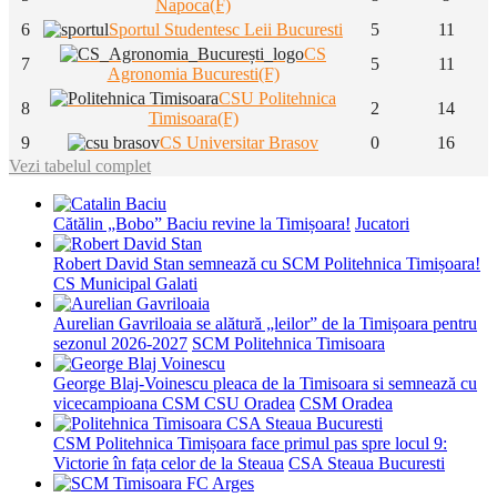
Napoca(F)
6
Sportul Studentesc Leii Bucuresti
5
11
CS
7
5
11
Agronomia Bucuresti(F)
CSU Politehnica
8
2
14
Timisoara(F)
9
CS Universitar Brasov
0
16
Vezi tabelul complet
Cătălin „Bobo” Baciu revine la Timișoara!
Jucatori
Robert David Stan semnează cu SCM Politehnica Timișoara!
CS Municipal Galati
Aurelian Gavriloaia se alătură „leilor” de la Timișoara pentru
sezonul 2026-2027
SCM Politehnica Timisoara
George Blaj-Voinescu pleaca de la Timisoara si semnează cu
vicecampioana CSM CSU Oradea
CSM Oradea
CSM Politehnica Timișoara face primul pas spre locul 9:
Victorie în fața celor de la Steaua
CSA Steaua Bucuresti