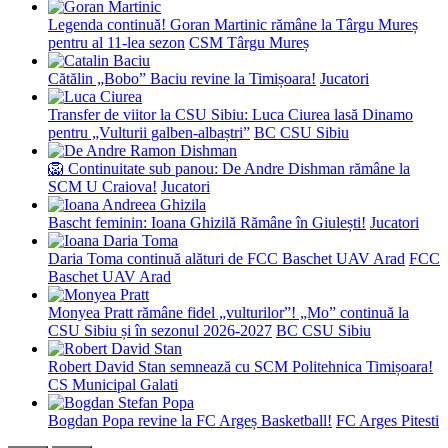
Legenda continuă! Goran Martinic rămâne la Târgu Mureș
pentru al 11-lea sezon
CSM Târgu Mureș
Cătălin „Bobo” Baciu revine la Timișoara!
Jucatori
Transfer de viitor la CSU Sibiu: Luca Ciurea lasă Dinamo
pentru „Vulturii galben-albaștri”
BC CSU Sibiu
🦁 Continuitate sub panou: De Andre Dishman rămâne la
SCM U Craiova!
Jucatori
Bascht feminin: Ioana Ghizilă Rămâne în Giulești!
Jucatori
Daria Toma continuă alături de FCC Baschet UAV Arad
FCC
Baschet UAV Arad
Monyea Pratt rămâne fidel „vulturilor”! „Mo” continuă la
CSU Sibiu și în sezonul 2026-2027
BC CSU Sibiu
Robert David Stan semnează cu SCM Politehnica Timișoara!
CS Municipal Galati
Bogdan Popa revine la FC Argeș Basketball!
FC Arges Pitesti