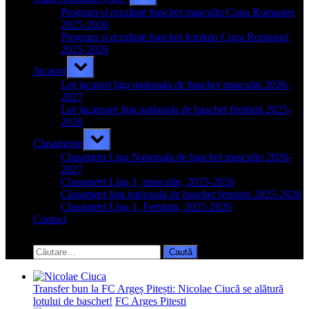
sub-
menu
Program si rezultate baschet masculin Cupa Romaniei
2025-2026
Program si rezultate baschet feminin Cupa Romaniei
2025-2026
Toggle
Jucatori
sub-
menu
Lot jucatori liga nationala de baschet masculin 2026-
2027
Lot jucatoare liga nationala de baschet feminin 2025-
2026
Toggle
Clasamente
sub-
menu
Clasament Liga Nationala de baschet masculin 2026-
2027
Clasament Liga 1, masculin, 2025-2026
Clasament liga nationala de baschet feminin 2025-2026
Clasament Liga 1, Feminin, 2025-2026
Contact
Toggle
search
Caută
form
după:
Transfer bun la FC Argeș Pitești: Nicolae Ciucă se alătură
lotului de baschet!
FC Arges Pitesti