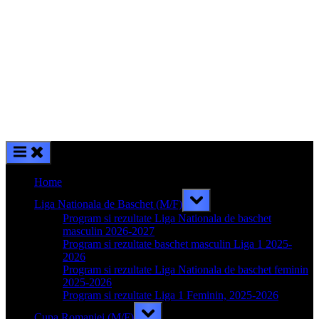
Home
Toggle
Liga Nationala de Baschet (M/F)
sub-
menu
Program si rezultate Liga Nationala de baschet
masculin 2026-2027
Program si rezultate baschet masculin Liga 1 2025-
2026
Program si rezultate Liga Nationala de baschet feminin
2025-2026
Program si rezultate Liga 1 Feminin, 2025-2026
Toggle
Cupa Romaniei (M/F)