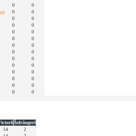
0
0
cea
0
0
0
0
0
0
0
0
0
0
0
0
0
0
0
0
0
0
0
0
0
0
0
0
0
0
ictorii
Înfrângeri
14
2
14
2