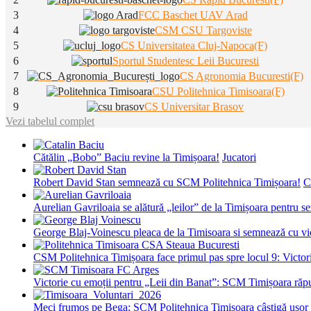
3
FCC Baschet UAV Arad
4
CSM CSU Targoviste
5
CS Universitatea Cluj-Napoca(F)
6
Sportul Studentesc Leii Bucuresti
7
CS Agronomia Bucuresti(F)
8
CSU Politehnica Timisoara(F)
9
CS Universitar Brasov
Vezi tabelul complet
Cătălin „Bobo” Baciu revine la Timișoara!
Jucatori
Robert David Stan semnează cu SCM Politehnica Timișoara!
C
Aurelian Gavriloaia se alătură „leilor” de la Timișoara pentru 
George Blaj-Voinescu pleaca de la Timisoara si semnează c
CSM Politehnica Timișoara face primul pas spre locul 9: Victorie
Victorie cu emoții pentru „Leii din Banat”: SCM Timișoara răpu
Meci frumos pe Bega: SCM Politehnica Timișoara câștigă ușor c