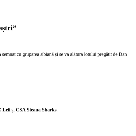
aștri”
a semnat cu gruparea sibiană și se va alătura lotului pregătit de Dan
 Leii
și
CSA Steaua Sharks
.