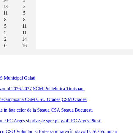
13
3
11
5
8
8
5
11
5
11
2
14
0
16
S Municipal Galati
sezonul 2026-2027
SCM Politehnica Timisoara
u vicecampioana CSM CSU Oradea
CSM Oradea
 în fața celor de la Steaua
CSA Steaua Bucuresti
ne FC Argeș și privește spre play-off
FC Arges Pitesti
u CSO Voluntari și forțează intrarea în playoff
CSO Voluntari