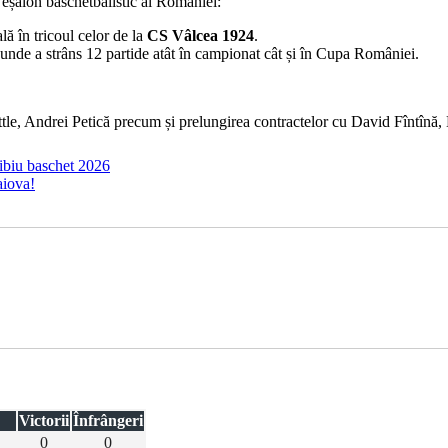
i eșalon baschetbalistic al României:
ă în tricoul celor de la
CS Vâlcea 1924
.
unde a strâns 12 partide atât în campionat cât și în Cupa României.
ttle, Andrei Petică precum și prelungirea contractelor cu David Fîntîn
sibiu baschet 2026
aiova!
Victorii
Înfrângeri
0
0