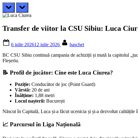
prev
next
Transfer de viitor la CSU Sibiu: Luca Ciur
Posted
By
6 iulie 2026
12 iulie 2026
baschet
on
BC CSU Sibiu continuă campania de achiziții și mută la capitolul „juc
Fleșeriu.
📝 Profil de jucător: Cine este Luca Ciurea?
Poziție:
Conducător de joc (Point Guard)
Vârstă:
20 de ani
Înălțime:
1,88 metri
Locul nașterii:
București
Născut în Capitală, Luca și-a făcut ucenicia și și-a dezvoltat calitățil
📈 Parcursul în Liga Națională