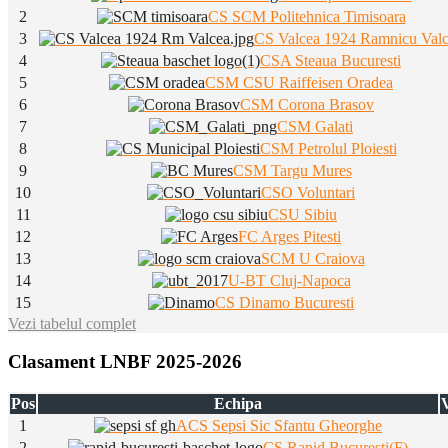
2
CS SCM Politehnica Timisoara
3
CS Valcea 1924 Ramnicu Val
4
CSA Steaua Bucuresti
5
CSM CSU Raiffeisen Oradea
6
CSM Corona Brasov
7
CSM Galati
8
CSM Petrolul Ploiesti
9
CSM Targu Mures
10
CSO Voluntari
11
CSU Sibiu
12
FC Arges Pitesti
13
SCM U Craiova
14
U-BT Cluj-Napoca
15
CS Dinamo Bucuresti
Vezi tabelul complet
Clasament LNBF 2025-2026
Pos
Echipa
V
1
ACS Sepsi Sic Sfantu Gheorghe
2
CS Rapid Bucuresti(F)