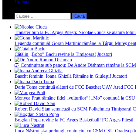
Contact
Toggle
search
Caută
form
după:
Transfer bun la FC Argeș Pitești: Nicolae Ciucă se alătură lotul
Legenda continuă! Goran Martinic rămâne la Târgu Mureș pentr
Cătălin „Bobo” Baciu revine la Timișoara!
Jucatori
🦁 Continuitate sub panou: De Andre Dishman rămâne la SCM
Bascht feminin: Ioana Ghizilă Rămâne în Giulești!
Jucatori
Daria Toma continuă alături de FCC Baschet UAV Arad
FCC 
Monyea Pratt rămâne fidel „vulturilor”! „Mo” continuă la CSU 
Robert David Stan semnează cu SCM Politehnica Timișoara!
C
Bogdan Popa revine la FC Argeș Basketball!
FC Arges Pitesti
Luca Năstruț și-a prelungit contractul cu CSM CSU Oradea pâ