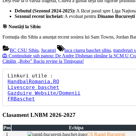
Deși este la o vârstă fragedă, Ciurea a gustat deja din rigorile primulu
Debutul (Sezonul 2024-2025):
A făcut pasul spre Liga Național
Sezonul recent încheiat:
A evoluat pentru
Dinamo București
🎯 Noutăți la Sibiu
Formația din Sibiu a anunțat recent sosirea lui Sam Towns, Jordan Ba
Tags:
BC CSU Sibiu
,
Jucatori
luca ciurea baschet sibiu
,
transferuri 
Navigare
Previous
🦁 Continuitate sub panou: De Andre Dishman rămâne la SCM U Cr
Post:
Next
Cătălin „Bobo” Baciu revine la Timișoara!
în
Post:
articole
HandbalRomania.RO
Livescore baschet
Gazduire Website/Domenii
FRBaschet
Clasament LNBM 2026-2027
Pos
Echipa
1
CS Rapid Bucuresti