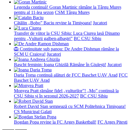
Legenda continuă! Goran Martinic rămâne la Târgu Mureș
pentru al 11-lea sezon
CSM Târgu Mureș
Cătălin „Bobo” Baciu revine la Timișoara!
Jucatori
Transfer de viitor la CSU Sibiu: Luca Ciurea lasă Dinamo
pentru „Vulturii galben-albaștri”
BC CSU Sibiu
🦁 Continuitate sub panou: De Andre Dishman rămâne la
SCM U Craiova!
Jucatori
Bascht feminin: Ioana Ghizilă Rămâne în Giulești!
Jucatori
Daria Toma continuă alături de FCC Baschet UAV Arad
FCC
Baschet UAV Arad
Monyea Pratt rămâne fidel „vulturilor”! „Mo” continuă la
CSU Sibiu și în sezonul 2026-2027
BC CSU Sibiu
Robert David Stan semnează cu SCM Politehnica Timișoara!
CS Municipal Galati
Bogdan Popa revine la FC Argeș Basketball!
FC Arges Pitesti