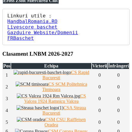
Eross Zsolt Miercurea Ciuc
HandbalRomania.RO
Livescore baschet
Gazduire Website/Domenii
FRBaschet
Clasament LNBM 2026-2027
Pos
Echipa
Victorii
Înfrângeri
CS Rapid
1
0
0
Bucuresti
CS SCM Politehnica
2
0
0
Timisoara
CS
3
0
0
Valcea 1924 Ramnicu Valcea
CSA Steaua
4
0
0
Bucuresti
CSM CSU Raiffeisen
5
0
0
Oradea
6
CSM Corona Brasov
0
0