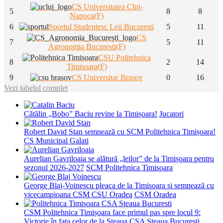
CS Universitatea Cluj-
5
8
8
Napoca(F)
6
Sportul Studentesc Leii Bucuresti
5
11
CS
7
5
11
Agronomia Bucuresti(F)
CSU Politehnica
8
2
14
Timisoara(F)
9
CS Universitar Brasov
0
16
Vezi tabelul complet
Cătălin „Bobo” Baciu revine la Timișoara!
Jucatori
Robert David Stan semnează cu SCM Politehnica Timișoara!
CS Municipal Galati
Aurelian Gavriloaia se alătură „leilor” de la Timișoara pentru
sezonul 2026-2027
SCM Politehnica Timisoara
George Blaj-Voinescu pleaca de la Timisoara si semnează cu
vicecampioana CSM CSU Oradea
CSM Oradea
CSM Politehnica Timișoara face primul pas spre locul 9:
Victorie în fața celor de la Steaua
CSA Steaua Bucuresti