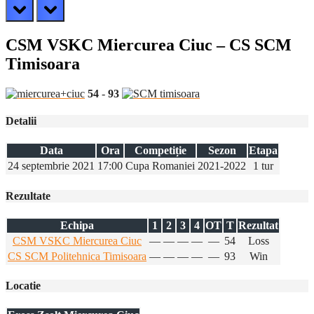
prev
next
CSM VSKC Miercurea Ciuc – CS SCM
Timisoara
54
-
93
Detalii
Data
Ora
Competiție
Sezon
Etapa
24 septembrie 2021
17:00
Cupa Romaniei
2021-2022
1 tur
Rezultate
Echipa
1
2
3
4
OT
T
Rezultat
CSM VSKC Miercurea Ciuc
—
—
—
—
—
54
Loss
CS SCM Politehnica Timisoara
—
—
—
—
—
93
Win
Locatie