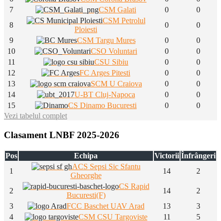
7
CSM Galati
0
0
CSM Petrolul
8
0
0
Ploiesti
9
CSM Targu Mures
0
0
10
CSO Voluntari
0
0
11
CSU Sibiu
0
0
12
FC Arges Pitesti
0
0
13
SCM U Craiova
0
0
14
U-BT Cluj-Napoca
0
0
15
CS Dinamo Bucuresti
0
0
Vezi tabelul complet
Clasament LNBF 2025-2026
Pos
Echipa
Victorii
Înfrângeri
ACS Sepsi Sic Sfantu
1
14
2
Gheorghe
CS Rapid
2
14
2
Bucuresti(F)
3
FCC Baschet UAV Arad
13
3
4
CSM CSU Targoviste
11
5