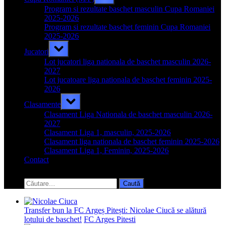
sub-
menu
Program si rezultate baschet masculin Cupa Romaniei
2025-2026
Program si rezultate baschet feminin Cupa Romaniei
2025-2026
Toggle
Jucatori
sub-
menu
Lot jucatori liga nationala de baschet masculin 2026-
2027
Lot jucatoare liga nationala de baschet feminin 2025-
2026
Toggle
Clasamente
sub-
menu
Clasament Liga Nationala de baschet masculin 2026-
2027
Clasament Liga 1, masculin, 2025-2026
Clasament liga nationala de baschet feminin 2025-2026
Clasament Liga 1, Feminin, 2025-2026
Contact
Toggle
search
Caută
form
după:
Transfer bun la FC Argeș Pitești: Nicolae Ciucă se alătură
lotului de baschet!
FC Arges Pitesti