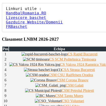
HandbalRomania.RO
Livescore baschet
Gazduire Website/Domenii
FRBaschet
Clasament LNBM 2026-2027
Pos
Echipa
1
CS Rapid Bucuresti
2
CS SCM Politehnica Timisoara
3
CS Valcea 1924 Ramnicu Val
4
CSA Steaua Bucuresti
5
CSM CSU Raiffeisen Oradea
6
CSM Corona Brasov
7
CSM Galati
8
CSM Petrolul Ploiesti
9
CSM Targu Mures
10
CSO Voluntari