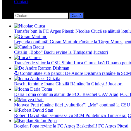
Contact
Toggle
search
Caută
form
după:
Transfer bun la FC Argeș Pitești: Nicolae Ciucă se alătură lotul
Legenda continuă! Goran Martinic rămâne la Târgu Mureș pentr
Cătălin „Bobo” Baciu revine la Timișoara!
Jucatori
Transfer de viitor la CSU Sibiu: Luca Ciurea lasă Dinamo pentru
🦁 Continuitate sub panou: De Andre Dishman rămâne la SCM
Bascht feminin: Ioana Ghizilă Rămâne în Giulești!
Jucatori
Daria Toma continuă alături de FCC Baschet UAV Arad
FCC 
Monyea Pratt rămâne fidel „vulturilor”! „Mo” continuă la CSU 
Robert David Stan semnează cu SCM Politehnica Timișoara!
C
Bogdan Popa revine la FC Argeș Basketball!
FC Arges Pitesti