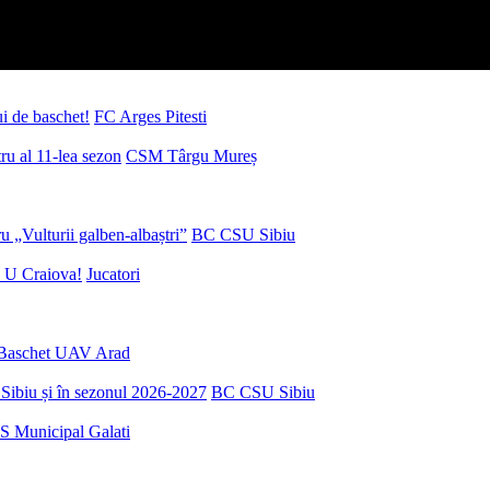
ui de baschet!
FC Arges Pitesti
u al 11-lea sezon
CSM Târgu Mureș
 „Vulturii galben-albaștri”
BC CSU Sibiu
 U Craiova!
Jucatori
Baschet UAV Arad
Sibiu și în sezonul 2026-2027
BC CSU Sibiu
S Municipal Galati