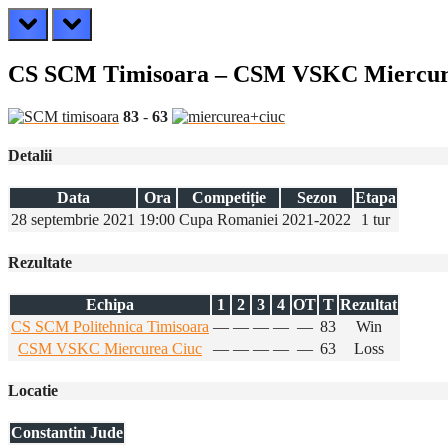
prev
next
CS SCM Timisoara – CSM VSKC Miercur
83
-
63
Detalii
Data
Ora
Competiție
Sezon
Etapa
28 septembrie 2021
19:00
Cupa Romaniei
2021-2022
1 tur
Rezultate
Echipa
1
2
3
4
OT
T
Rezultat
CS SCM Politehnica Timisoara
—
—
—
—
—
83
Win
CSM VSKC Miercurea Ciuc
—
—
—
—
—
63
Loss
Locatie
Constantin Jude