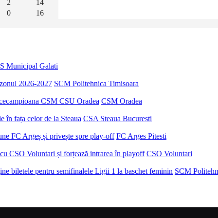
2
14
0
16
S Municipal Galati
sezonul 2026-2027
SCM Politehnica Timisoara
u vicecampioana CSM CSU Oradea
CSM Oradea
 în fața celor de la Steaua
CSA Steaua Bucuresti
ne FC Argeș și privește spre play-off
FC Arges Pitesti
u CSO Voluntari și forțează intrarea în playoff
CSO Voluntari
e biletele pentru semifinalele Ligii 1 la baschet feminin
SCM Politehn