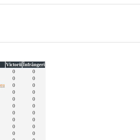
Victorii
Înfrângeri
0
0
0
0
cea
0
0
0
0
0
0
0
0
0
0
0
0
0
0
0
0