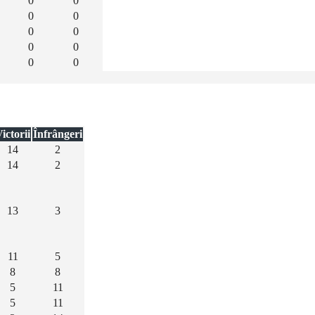
0
0
0
0
0
0
0
0
0
0
ictorii
Înfrângeri
14
2
14
2
13
3
11
5
8
8
5
11
5
11