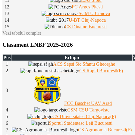
11
CSU Sibiu
12
FC Arges Pitesti
13
SCM U Craiova
14
U-BT Cluj-Napoca
15
CS Dinamo Bucuresti
Vezi tabelul complet
Clasament LNBF 2025-2026
Pos
Echipa
V
1
ACS Sepsi Sic Sfantu Gheorghe
2
CS Rapid Bucuresti(F)
3
FCC Baschet UAV Arad
4
CSM CSU Targoviste
5
CS Universitatea Cluj-Napoca(F)
6
Sportul Studentesc Leii Bucuresti
7
CS Agronomia Bucuresti(F)