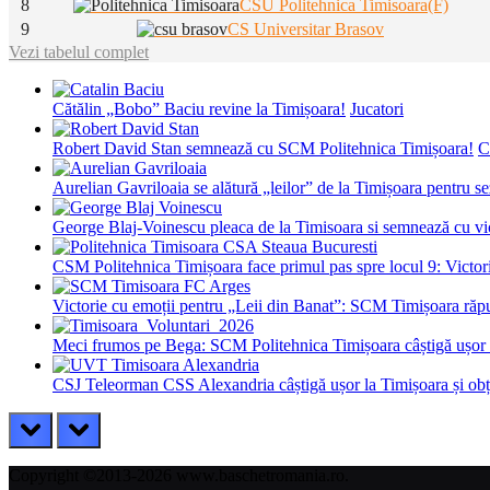
8
CSU Politehnica Timisoara(F)
9
CS Universitar Brasov
Vezi tabelul complet
Cătălin „Bobo” Baciu revine la Timișoara!
Jucatori
Robert David Stan semnează cu SCM Politehnica Timișoara!
C
Aurelian Gavriloaia se alătură „leilor” de la Timișoara pentru 
George Blaj-Voinescu pleaca de la Timisoara si semnează c
CSM Politehnica Timișoara face primul pas spre locul 9: Victorie
Victorie cu emoții pentru „Leii din Banat”: SCM Timișoara răpu
Meci frumos pe Bega: SCM Politehnica Timișoara câștigă ușor c
CSJ Teleorman CSS Alexandria câștigă ușor la Timișoara și obțin
prev
next
Copyright ©2013-2026 www.baschetromania.ro.