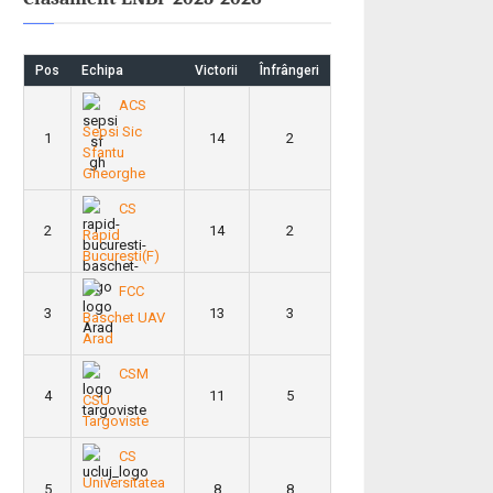
Pos
Echipa
Victorii
Înfrângeri
ACS
Sepsi Sic
1
14
2
Sfantu
Gheorghe
CS
2
14
2
Rapid
Bucuresti(F)
FCC
3
13
3
Baschet UAV
Arad
CSM
4
11
5
CSU
Targoviste
CS
Universitatea
5
8
8