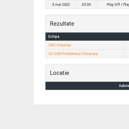
3 mai 2022
20:30
Play-Off / Pl
Rezultate
Echipa
CSO Voluntari
CS SCM Politehnica Timisoara
Locatie
Gabrie