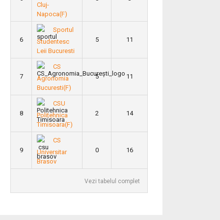
Cluj-
Napoca(F)
Sportul
6
5
11
Studentesc
Leii Bucuresti
CS
7
5
11
Agronomia
Bucuresti(F)
CSU
8
2
14
Politehnica
Timisoara(F)
CS
9
0
16
Universitar
Brasov
Vezi tabelul complet