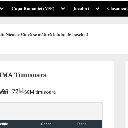
Cupa Romaniei (M/F)
Jucatori
Clasament
Toggle
Toggle
Toggle
sub-
sub-
sub-
menu
menu
menu
i: Nicolae Ciucă se alătură lotului de baschet!
OHMA Timisoara
95
72
-
tiție
Sezon
Etapa