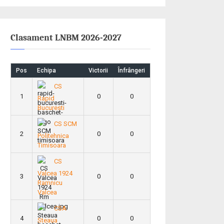
Clasament LNBM 2026-2027
Pos
Echipa
Victorii
Înfrângeri
CS
1
0
0
Rapid
Bucuresti
CS SCM
2
0
0
Politehnica
Timisoara
CS
Valcea 1924
3
0
0
Ramnicu
Valcea
CSA
4
0
0
Steaua