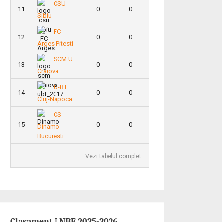
CSU
11
0
0
Sibiu
FC
12
0
0
Arges Pitesti
SCM U
13
0
0
Craiova
U-BT
14
0
0
Cluj-Napoca
CS
15
0
0
Dinamo
Bucuresti
Vezi tabelul complet
Clasament LNBF 2025-2026