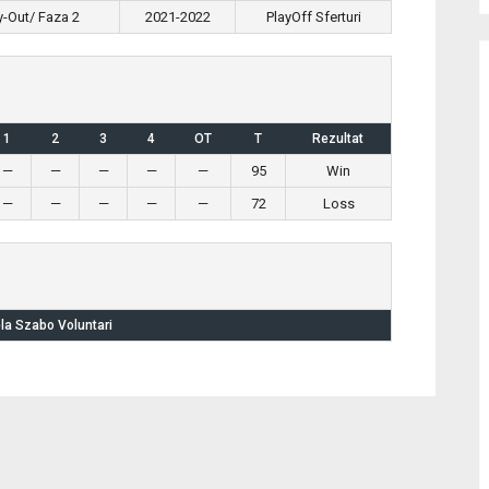
ay-Out/ Faza 2
2021-2022
PlayOff Sferturi
1
2
3
4
OT
T
Rezultat
—
—
—
—
—
95
Win
—
—
—
—
—
72
Loss
la Szabo Voluntari