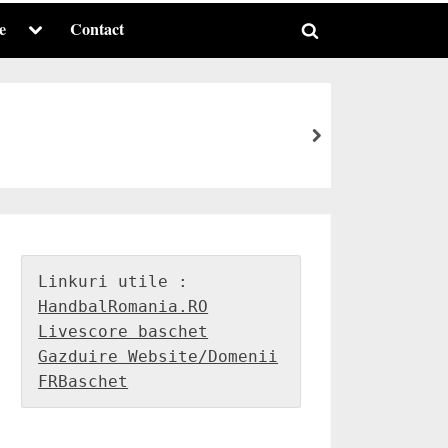
e
Contact
Toggle
Toggle
sub-
menu
search
form
next
HandbalRomania.RO
Livescore baschet
Gazduire Website/Domenii
FRBaschet