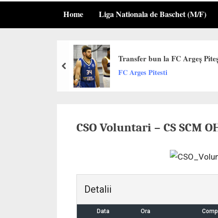
Home
Liga Nationala de Baschet (M/F)
Transfer bun la FC Argeș Piteșt
prev
FC Arges Pitesti
CSO Voluntari – CS SCM 
Detalii
Data
Ora
Compe