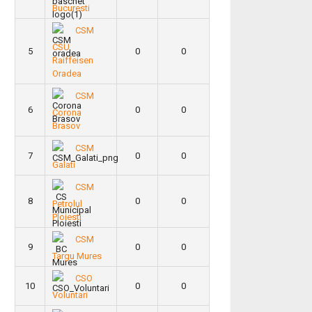
Bucuresti
CSM
CSU
5
0
0
Raiffeisen
Oradea
CSM
6
0
0
Corona
Brasov
CSM
7
0
0
Galati
CSM
8
0
0
Petrolul
Ploiesti
CSM
9
0
0
Targu Mures
CSO
10
0
0
Voluntari