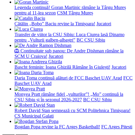
Legenda continuă! Goran Martinic rămâne la Târgu Mureș
pentru al 11-lea sezon
CSM Târgu Mureș
Cătălin „Bobo” Baciu revine la Timișoara!
Jucatori
Transfer de viitor la CSU Sibiu: Luca Ciurea lasă Dinamo
pentru „Vulturii galben-albaștri”
BC CSU Sibiu
🦁 Continuitate sub panou: De Andre Dishman rămâne la
SCM U Craiova!
Jucatori
Bascht feminin: Ioana Ghizilă Rămâne în Giulești!
Jucatori
Daria Toma continuă alături de FCC Baschet UAV Arad
FCC
Baschet UAV Arad
Monyea Pratt rămâne fidel „vulturilor”! „Mo” continuă la
CSU Sibiu și în sezonul 2026-2027
BC CSU Sibiu
Robert David Stan semnează cu SCM Politehnica Timișoara!
CS Municipal Galati
Bogdan Popa revine la FC Argeș Basketball!
FC Arges Pitesti