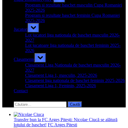
sub-
menu
Program si rezultate baschet masculin Cupa Romaniei
2025-2026
Program si rezultate baschet feminin Cupa Romaniei
2025-2026
Toggle
Jucatori
sub-
menu
Lot jucatori liga nationala de baschet masculin 2026-
2027
Lot jucatoare liga nationala de baschet feminin 2025-
2026
Toggle
Clasamente
sub-
menu
Clasament Liga Nationala de baschet masculin 2026-
2027
Clasament Liga 1, masculin, 2025-2026
Clasament liga nationala de baschet feminin 2025-2026
Clasament Liga 1, Feminin, 2025-2026
Contact
Toggle
search
Caută
form
după:
Transfer bun la FC Argeș Pitești: Nicolae Ciucă se alătură
lotului de baschet!
FC Arges Pitesti