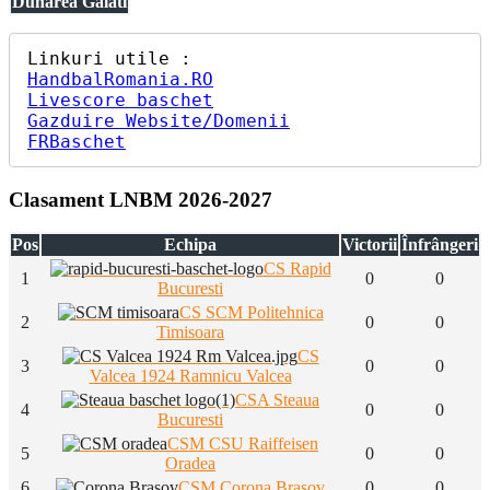
Dunarea Galati
HandbalRomania.RO
Livescore baschet
Gazduire Website/Domenii
FRBaschet
Clasament LNBM 2026-2027
Pos
Echipa
Victorii
Înfrângeri
CS Rapid
1
0
0
Bucuresti
CS SCM Politehnica
2
0
0
Timisoara
CS
3
0
0
Valcea 1924 Ramnicu Valcea
CSA Steaua
4
0
0
Bucuresti
CSM CSU Raiffeisen
5
0
0
Oradea
6
CSM Corona Brasov
0
0