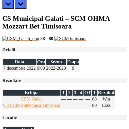
prev
next
CS Municipal Galati – SCM OHMA
Mozzart Bet Timisoara
88
-
80
Detalii
Data
Ora
Sezon
Etapa
7 decembrie 2022
0:00
2022-2023
9
Rezultate
Echipa
1
2
3
4
OT
T
Rezultat
CSM Galati
—
—
—
—
—
88
Win
CS SCM Politehnica Timisoara
—
—
—
—
—
80
Loss
Locatie