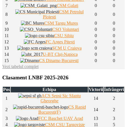
7
CSM Galati
0
0
CSM Petrolul
8
0
0
Ploiesti
9
CSM Targu Mures
0
0
10
CSO Voluntari
0
0
11
CSU Sibiu
0
0
12
FC Arges Pitesti
0
0
13
SCM U Craiova
0
0
14
U-BT Cluj-Napoca
0
0
15
CS Dinamo Bucuresti
0
0
Vezi tabelul complet
Clasament LNBF 2025-2026
Pos
Echipa
Victorii
Înfrângeri
ACS Sepsi Sic Sfantu
1
14
2
Gheorghe
CS Rapid
2
14
2
Bucuresti(F)
3
FCC Baschet UAV Arad
13
3
4
CSM CSU Targoviste
11
5