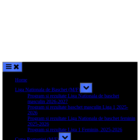
Home
Toggle
Liga Nationala de Baschet (M/F)
sub-
menu
Program si rezultate Liga Nationala de baschet
masculin 2026-2027
Program si rezultate baschet masculin Liga 1 2025-
2026
Program si rezultate Liga Nationala de baschet feminin
2025-2026
Program si rezultate Liga 1 Feminin, 2025-2026
Toggle
Cupa Romaniei (M/F)