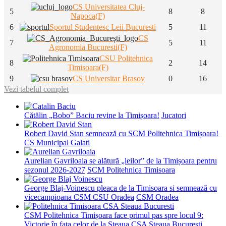
CS Universitatea Cluj-
5
8
8
Napoca(F)
6
Sportul Studentesc Leii Bucuresti
5
11
CS
7
5
11
Agronomia Bucuresti(F)
CSU Politehnica
8
2
14
Timisoara(F)
9
CS Universitar Brasov
0
16
Vezi tabelul complet
Cătălin „Bobo” Baciu revine la Timișoara!
Jucatori
Robert David Stan semnează cu SCM Politehnica Timișoara!
CS Municipal Galati
Aurelian Gavriloaia se alătură „leilor” de la Timișoara pentru
sezonul 2026-2027
SCM Politehnica Timisoara
George Blaj-Voinescu pleaca de la Timisoara si semnează cu
vicecampioana CSM CSU Oradea
CSM Oradea
CSM Politehnica Timișoara face primul pas spre locul 9:
Victorie în fața celor de la Steaua
CSA Steaua Bucuresti