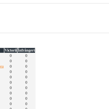
Victorii
Înfrângeri
0
0
0
0
cea
0
0
0
0
0
0
0
0
0
0
0
0
0
0
0
0