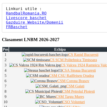
HandbalRomania.RO
Livescore baschet
Gazduire Website/Domenii
FRBaschet
Clasament LNBM 2026-2027
Pos
Echipa
1
CS Rapid Bucuresti
2
CS SCM Politehnica Timisoara
3
CS Valcea 1924 Ramnicu Val
4
CSA Steaua Bucuresti
5
CSM CSU Raiffeisen Oradea
6
CSM Corona Brasov
7
CSM Galati
8
CSM Petrolul Ploiesti
9
CSM Targu Mures
10
CSO Voluntari