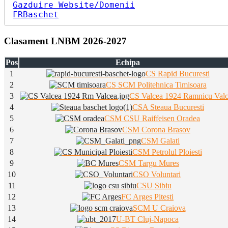
Gazduire Website/Domenii
FRBaschet
Clasament LNBM 2026-2027
Pos
Echipa
1
CS Rapid Bucuresti
2
CS SCM Politehnica Timisoara
3
CS Valcea 1924 Ramnicu Val
4
CSA Steaua Bucuresti
5
CSM CSU Raiffeisen Oradea
6
CSM Corona Brasov
7
CSM Galati
8
CSM Petrolul Ploiesti
9
CSM Targu Mures
10
CSO Voluntari
11
CSU Sibiu
12
FC Arges Pitesti
13
SCM U Craiova
14
U-BT Cluj-Napoca