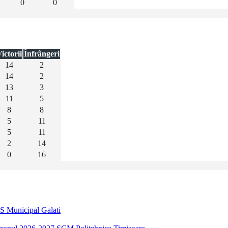
0
0
ictorii
Înfrângeri
14
2
14
2
13
3
11
5
8
8
5
11
5
11
2
14
0
16
S Municipal Galati