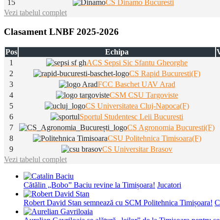
15
CS Dinamo Bucuresti
Vezi tabelul complet
Clasament LNBF 2025-2026
Pos
Echipa
V
1
ACS Sepsi Sic Sfantu Gheorghe
2
CS Rapid Bucuresti(F)
3
FCC Baschet UAV Arad
4
CSM CSU Targoviste
5
CS Universitatea Cluj-Napoca(F)
6
Sportul Studentesc Leii Bucuresti
7
CS Agronomia Bucuresti(F)
8
CSU Politehnica Timisoara(F)
9
CS Universitar Brasov
Vezi tabelul complet
Cătălin „Bobo” Baciu revine la Timișoara!
Jucatori
Robert David Stan semnează cu SCM Politehnica Timișoara!
C