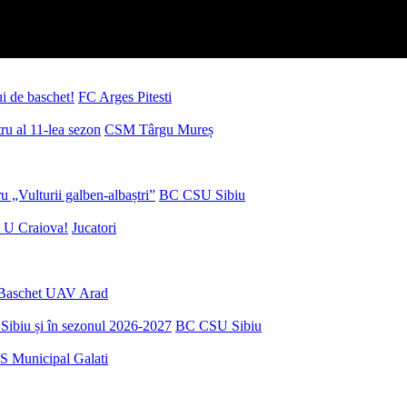
ui de baschet!
FC Arges Pitesti
u al 11-lea sezon
CSM Târgu Mureș
 „Vulturii galben-albaștri”
BC CSU Sibiu
 U Craiova!
Jucatori
Baschet UAV Arad
Sibiu și în sezonul 2026-2027
BC CSU Sibiu
S Municipal Galati