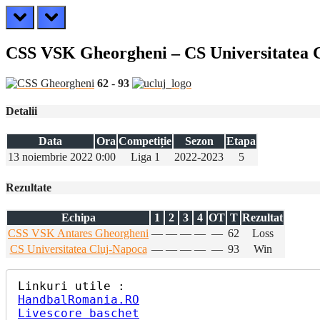
prev
next
CSS VSK Gheorgheni – CS Universitatea 
62
-
93
Detalii
Data
Ora
Competiție
Sezon
Etapa
13 noiembrie 2022
0:00
Liga 1
2022-2023
5
Rezultate
Echipa
1
2
3
4
OT
T
Rezultat
CSS VSK Antares Gheorgheni
—
—
—
—
—
62
Loss
CS Universitatea Cluj-Napoca
—
—
—
—
—
93
Win
HandbalRomania.RO
Livescore baschet