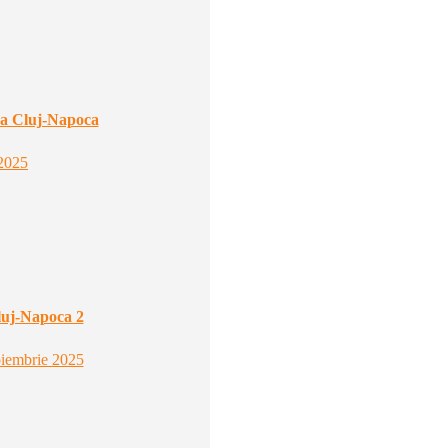
ea Cluj-Napoca
2025
luj-Napoca 2
oiembrie 2025