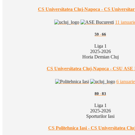
CS Universitatea Cluj-Napoca - CS Universita
11 ianuari
59
-
66
Liga 1
2025-2026
Horia Demian Cluj
CS Universitatea Cluj-Napoca - CSU ASE 
6 ianuari
80
-
83
Liga 1
2025-2026
Sporturilor Iasi
CS Politehnica Iasi - CS Universitatea Cl