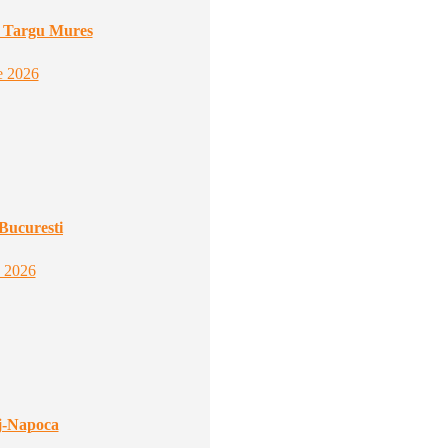
r Targu Mures
e 2026
Bucuresti
e 2026
uj-Napoca