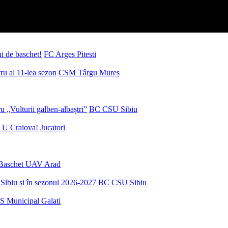
ui de baschet!
FC Arges Pitesti
u al 11-lea sezon
CSM Târgu Mureș
 „Vulturii galben-albaștri”
BC CSU Sibiu
 U Craiova!
Jucatori
Baschet UAV Arad
Sibiu și în sezonul 2026-2027
BC CSU Sibiu
S Municipal Galati