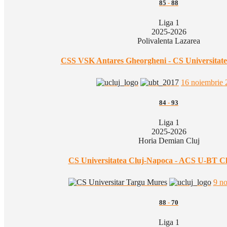
85
-
88
Liga 1
2025-2026
Polivalenta Lazarea
CSS VSK Antares Gheorgheni - CS Universitat
16 noiembrie 
84
-
93
Liga 1
2025-2026
Horia Demian Cluj
CS Universitatea Cluj-Napoca - ACS U-BT C
9 n
88
-
70
Liga 1