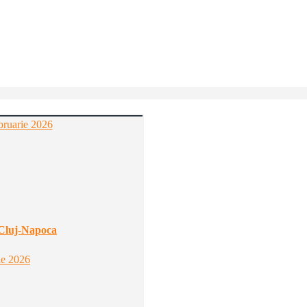
bruarie 2026
 Cluj-Napoca
ie 2026