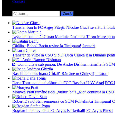
Contact
Toggle
search
Caută
form
după:
Transfer bun la FC Argeș Pitești: Nicolae Ciucă se alătură lotul
Legenda continuă! Goran Martinic rămâne la Târgu Mureș pentr
Cătălin „Bobo” Baciu revine la Timișoara!
Jucatori
Transfer de viitor la CSU Sibiu: Luca Ciurea lasă Dinamo pentru
🦁 Continuitate sub panou: De Andre Dishman rămâne la SCM
Bascht feminin: Ioana Ghizilă Rămâne în Giulești!
Jucatori
Daria Toma continuă alături de FCC Baschet UAV Arad
FCC 
Monyea Pratt rămâne fidel „vulturilor”! „Mo” continuă la CSU 
Robert David Stan semnează cu SCM Politehnica Timișoara!
C
Bogdan Popa revine la FC Argeș Basketball!
FC Arges Pitesti