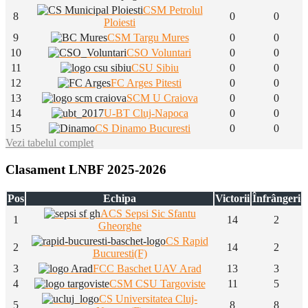
CSM Petrolul
8
0
0
Ploiesti
9
CSM Targu Mures
0
0
10
CSO Voluntari
0
0
11
CSU Sibiu
0
0
12
FC Arges Pitesti
0
0
13
SCM U Craiova
0
0
14
U-BT Cluj-Napoca
0
0
15
CS Dinamo Bucuresti
0
0
Vezi tabelul complet
Clasament LNBF 2025-2026
Pos
Echipa
Victorii
Înfrângeri
ACS Sepsi Sic Sfantu
1
14
2
Gheorghe
CS Rapid
2
14
2
Bucuresti(F)
3
FCC Baschet UAV Arad
13
3
4
CSM CSU Targoviste
11
5
CS Universitatea Cluj-
5
8
8