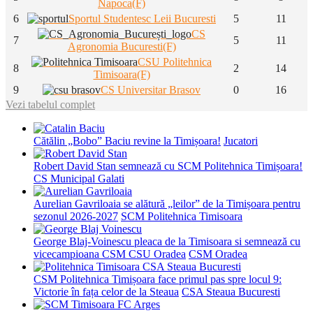
Napoca(F)
6
Sportul Studentesc Leii Bucuresti
5
11
CS
7
5
11
Agronomia Bucuresti(F)
CSU Politehnica
8
2
14
Timisoara(F)
9
CS Universitar Brasov
0
16
Vezi tabelul complet
Cătălin „Bobo” Baciu revine la Timișoara!
Jucatori
Robert David Stan semnează cu SCM Politehnica Timișoara!
CS Municipal Galati
Aurelian Gavriloaia se alătură „leilor” de la Timișoara pentru
sezonul 2026-2027
SCM Politehnica Timisoara
George Blaj-Voinescu pleaca de la Timisoara si semnează cu
vicecampioana CSM CSU Oradea
CSM Oradea
CSM Politehnica Timișoara face primul pas spre locul 9:
Victorie în fața celor de la Steaua
CSA Steaua Bucuresti