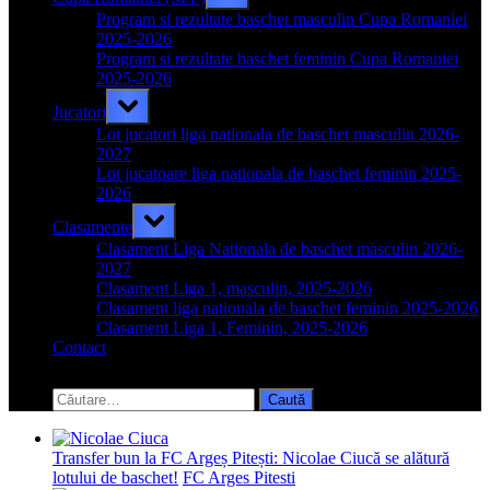
sub-
menu
Program si rezultate baschet masculin Cupa Romaniei
2025-2026
Program si rezultate baschet feminin Cupa Romaniei
2025-2026
Toggle
Jucatori
sub-
menu
Lot jucatori liga nationala de baschet masculin 2026-
2027
Lot jucatoare liga nationala de baschet feminin 2025-
2026
Toggle
Clasamente
sub-
menu
Clasament Liga Nationala de baschet masculin 2026-
2027
Clasament Liga 1, masculin, 2025-2026
Clasament liga nationala de baschet feminin 2025-2026
Clasament Liga 1, Feminin, 2025-2026
Contact
Toggle
search
Caută
form
după:
Transfer bun la FC Argeș Pitești: Nicolae Ciucă se alătură
lotului de baschet!
FC Arges Pitesti