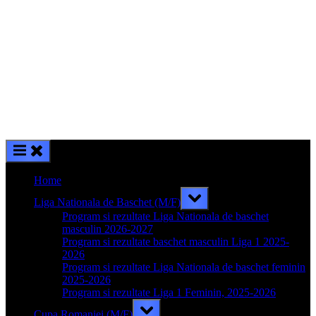
Home
Toggle
Liga Nationala de Baschet (M/F)
sub-
menu
Program si rezultate Liga Nationala de baschet
masculin 2026-2027
Program si rezultate baschet masculin Liga 1 2025-
2026
Program si rezultate Liga Nationala de baschet feminin
2025-2026
Program si rezultate Liga 1 Feminin, 2025-2026
Toggle
Cupa Romaniei (M/F)