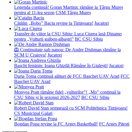
Legenda continuă! Goran Martinic rămâne la Târgu Mureș
pentru al 11-lea sezon
CSM Târgu Mureș
Cătălin „Bobo” Baciu revine la Timișoara!
Jucatori
Transfer de viitor la CSU Sibiu: Luca Ciurea lasă Dinamo
pentru „Vulturii galben-albaștri”
BC CSU Sibiu
🦁 Continuitate sub panou: De Andre Dishman rămâne la
SCM U Craiova!
Jucatori
Bascht feminin: Ioana Ghizilă Rămâne în Giulești!
Jucatori
Daria Toma continuă alături de FCC Baschet UAV Arad
FCC
Baschet UAV Arad
Monyea Pratt rămâne fidel „vulturilor”! „Mo” continuă la
CSU Sibiu și în sezonul 2026-2027
BC CSU Sibiu
Robert David Stan semnează cu SCM Politehnica Timișoara!
CS Municipal Galati
Bogdan Popa revine la FC Argeș Basketball!
FC Arges Pitesti