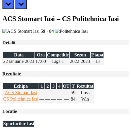
prev
next
ACS Stomart Iasi – CS Politehnica Iasi
59
-
84
Detalii
Data
Ora
Competiție
Sezon
Etapa
22 ianuarie 2023
17:00
Liga 1
2022-2023
13
Rezultate
Echipa
1
2
3
4
OT
T
Rezultat
ACS Stomart Iasi
—
—
—
—
—
59
Loss
CS Politehnica Iasi
—
—
—
—
—
84
Win
Locatie
Sporturilor Iasi