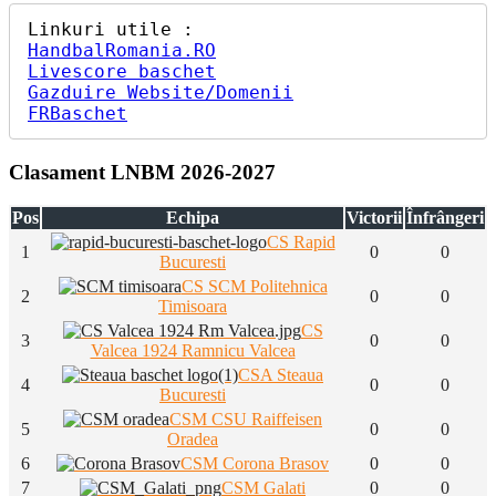
HandbalRomania.RO
Livescore baschet
Gazduire Website/Domenii
FRBaschet
Clasament LNBM 2026-2027
Pos
Echipa
Victorii
Înfrângeri
CS Rapid
1
0
0
Bucuresti
CS SCM Politehnica
2
0
0
Timisoara
CS
3
0
0
Valcea 1924 Ramnicu Valcea
CSA Steaua
4
0
0
Bucuresti
CSM CSU Raiffeisen
5
0
0
Oradea
6
CSM Corona Brasov
0
0
7
CSM Galati
0
0