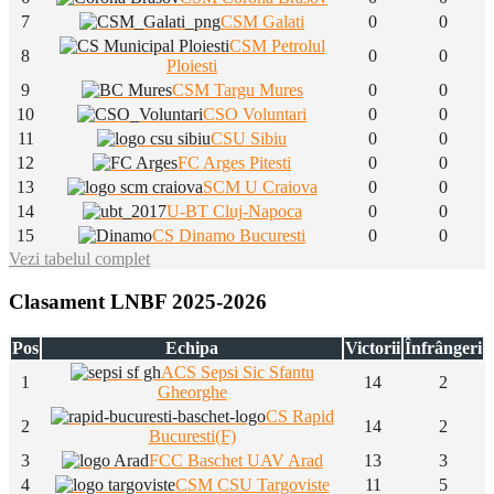
7
CSM Galati
0
0
CSM Petrolul
8
0
0
Ploiesti
9
CSM Targu Mures
0
0
10
CSO Voluntari
0
0
11
CSU Sibiu
0
0
12
FC Arges Pitesti
0
0
13
SCM U Craiova
0
0
14
U-BT Cluj-Napoca
0
0
15
CS Dinamo Bucuresti
0
0
Vezi tabelul complet
Clasament LNBF 2025-2026
Pos
Echipa
Victorii
Înfrângeri
ACS Sepsi Sic Sfantu
1
14
2
Gheorghe
CS Rapid
2
14
2
Bucuresti(F)
3
FCC Baschet UAV Arad
13
3
4
CSM CSU Targoviste
11
5