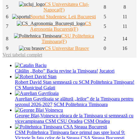
CS Universitatea Cluj-
5
8
8
Napoca(F)
6
Sportul Studentesc Leii Bucuresti
5
11
CS
7
5
11
Agronomia Bucuresti(F)
CSU Politehnica
8
2
14
Timisoara(F)
9
CS Universitar Brasov
0
16
Vezi tabelul complet
Cătălin „Bobo” Baciu revine la Timișoara!
Jucatori
Robert David Stan semnează cu SCM Politehnica Timișoara!
CS Municipal Galati
Aurelian Gavriloaia se alătură „leilor” de la Timișoara pentru
sezonul 2026-2027
SCM Politehnica Timisoara
George Blaj-Voinescu pleaca de la Timisoara si semnează cu
vicecampioana CSM CSU Oradea
CSM Oradea
CSM Politehnica Timișoara face primul pas spre locul 9:
Victorie în fața celor de la Steaua
CSA Steaua Bucuresti