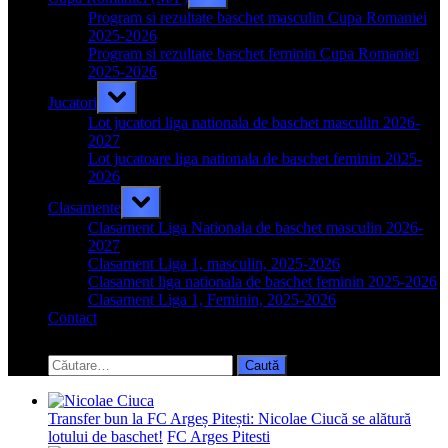
sub-
menu
Program si rezultate baschet masculin Cupa Romaniei
2025-2026
Program si rezultate baschet feminin Cupa Romaniei
2025-2026
Toggle
Jucatori
sub-
menu
Lot jucatori liga nationala de baschet masculin 2026-
2027
Lot jucatoare liga nationala de baschet feminin 2025-
2026
Toggle
Clasamente
sub-
menu
Clasament Liga Nationala de baschet masculin 2026-
2027
Clasament Liga 1, masculin, 2025-2026
Clasament liga nationala de baschet feminin 2025-2026
Clasament Liga 1, Feminin, 2025-2026
Contact
Toggle
search
Caută
form
după:
Transfer bun la FC Argeș Pitești: Nicolae Ciucă se alătură
lotului de baschet!
FC Arges Pitesti