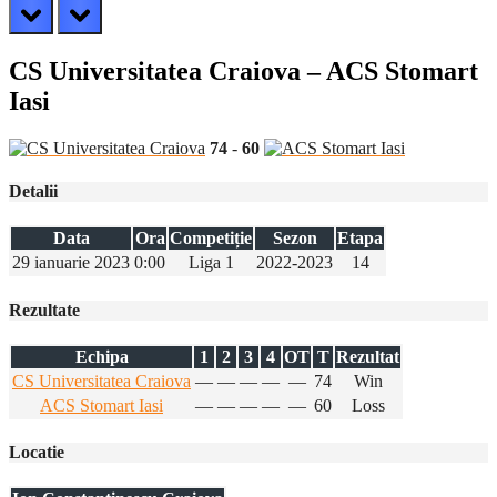
prev
next
CS Universitatea Craiova – ACS Stomart
Iasi
74
-
60
Detalii
Data
Ora
Competiție
Sezon
Etapa
29 ianuarie 2023
0:00
Liga 1
2022-2023
14
Rezultate
Echipa
1
2
3
4
OT
T
Rezultat
CS Universitatea Craiova
—
—
—
—
—
74
Win
ACS Stomart Iasi
—
—
—
—
—
60
Loss
Locatie