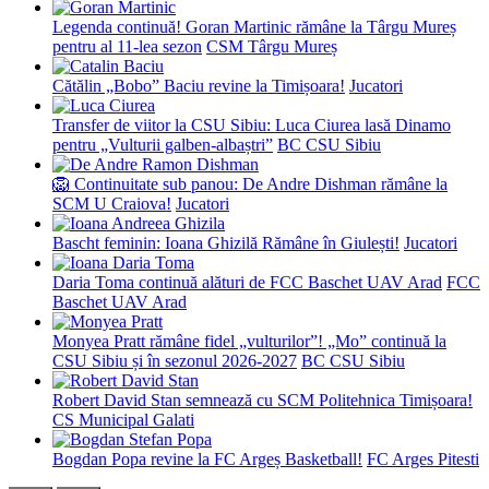
Legenda continuă! Goran Martinic rămâne la Târgu Mureș
pentru al 11-lea sezon
CSM Târgu Mureș
Cătălin „Bobo” Baciu revine la Timișoara!
Jucatori
Transfer de viitor la CSU Sibiu: Luca Ciurea lasă Dinamo
pentru „Vulturii galben-albaștri”
BC CSU Sibiu
🦁 Continuitate sub panou: De Andre Dishman rămâne la
SCM U Craiova!
Jucatori
Bascht feminin: Ioana Ghizilă Rămâne în Giulești!
Jucatori
Daria Toma continuă alături de FCC Baschet UAV Arad
FCC
Baschet UAV Arad
Monyea Pratt rămâne fidel „vulturilor”! „Mo” continuă la
CSU Sibiu și în sezonul 2026-2027
BC CSU Sibiu
Robert David Stan semnează cu SCM Politehnica Timișoara!
CS Municipal Galati
Bogdan Popa revine la FC Argeș Basketball!
FC Arges Pitesti