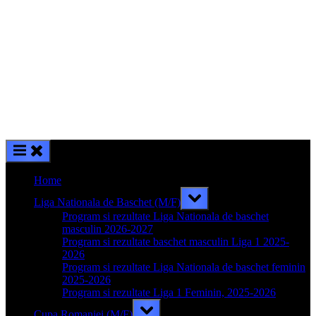
Home
Toggle
Liga Nationala de Baschet (M/F)
sub-
menu
Program si rezultate Liga Nationala de baschet
masculin 2026-2027
Program si rezultate baschet masculin Liga 1 2025-
2026
Program si rezultate Liga Nationala de baschet feminin
2025-2026
Program si rezultate Liga 1 Feminin, 2025-2026
Toggle
Cupa Romaniei (M/F)