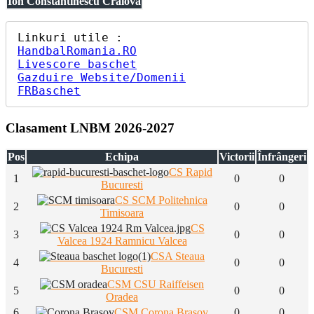
Ion Constantinescu Craiova
HandbalRomania.RO
Livescore baschet
Gazduire Website/Domenii
FRBaschet
Clasament LNBM 2026-2027
Pos
Echipa
Victorii
Înfrângeri
CS Rapid
1
0
0
Bucuresti
CS SCM Politehnica
2
0
0
Timisoara
CS
3
0
0
Valcea 1924 Ramnicu Valcea
CSA Steaua
4
0
0
Bucuresti
CSM CSU Raiffeisen
5
0
0
Oradea
6
CSM Corona Brasov
0
0