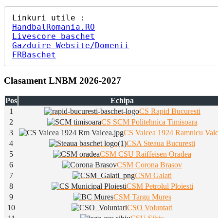
HandbalRomania.RO
Livescore baschet
Gazduire Website/Domenii
FRBaschet
Clasament LNBM 2026-2027
Pos
Echipa
1
CS Rapid Bucuresti
2
CS SCM Politehnica Timisoara
3
CS Valcea 1924 Ramnicu Val
4
CSA Steaua Bucuresti
5
CSM CSU Raiffeisen Oradea
6
CSM Corona Brasov
7
CSM Galati
8
CSM Petrolul Ploiesti
9
CSM Targu Mures
10
CSO Voluntari