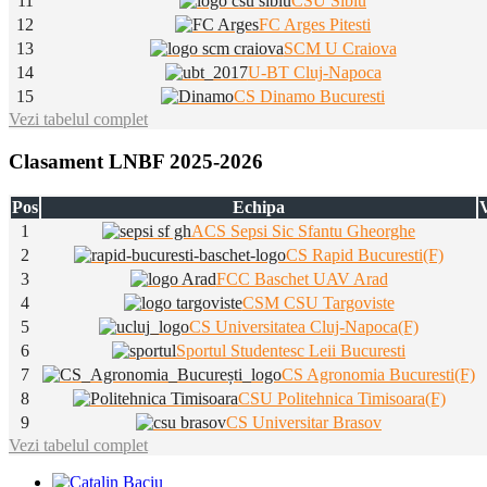
11
CSU Sibiu
12
FC Arges Pitesti
13
SCM U Craiova
14
U-BT Cluj-Napoca
15
CS Dinamo Bucuresti
Vezi tabelul complet
Clasament LNBF 2025-2026
Pos
Echipa
V
1
ACS Sepsi Sic Sfantu Gheorghe
2
CS Rapid Bucuresti(F)
3
FCC Baschet UAV Arad
4
CSM CSU Targoviste
5
CS Universitatea Cluj-Napoca(F)
6
Sportul Studentesc Leii Bucuresti
7
CS Agronomia Bucuresti(F)
8
CSU Politehnica Timisoara(F)
9
CS Universitar Brasov
Vezi tabelul complet