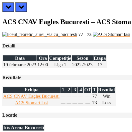
prev
next
ACS CNAV Eagles Bucuresti – ACS Stomar
77
-
73
Detalii
Data
Ora
Competiție
Sezon
Etapa
19 februarie 2023
12:00
Liga 1
2022-2023
17
Rezultate
Echipa
1
2
3
4
OT
T
Rezultat
ACS CNAV Eagles Bucuresti
—
—
—
—
—
77
Win
ACS Stomart Iasi
—
—
—
—
—
73
Loss
Locatie
Iris Arena Bucuresti