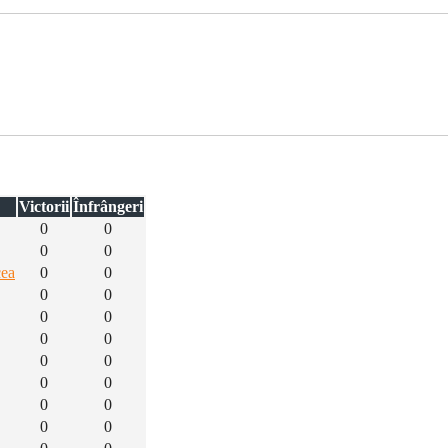
Victorii
Înfrângeri
0
0
0
0
cea
0
0
0
0
0
0
0
0
0
0
0
0
0
0
0
0