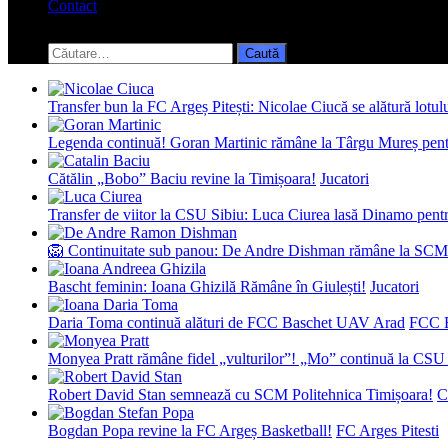
Contact
Toggle
search
Caută
form
după:
Transfer bun la FC Argeș Pitești: Nicolae Ciucă se alătură lotul
Legenda continuă! Goran Martinic rămâne la Târgu Mureș pentr
Cătălin „Bobo” Baciu revine la Timișoara!
Jucatori
Transfer de viitor la CSU Sibiu: Luca Ciurea lasă Dinamo pentru
🦁 Continuitate sub panou: De Andre Dishman rămâne la SCM
Bascht feminin: Ioana Ghizilă Rămâne în Giulești!
Jucatori
Daria Toma continuă alături de FCC Baschet UAV Arad
FCC 
Monyea Pratt rămâne fidel „vulturilor”! „Mo” continuă la CSU 
Robert David Stan semnează cu SCM Politehnica Timișoara!
C
Bogdan Popa revine la FC Argeș Basketball!
FC Arges Pitesti