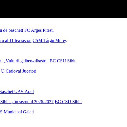
ui de baschet!
FC Arges Pitesti
u al 11-lea sezon
CSM Târgu Mureș
 „Vulturii galben-albaștri”
BC CSU Sibiu
 U Craiova!
Jucatori
Baschet UAV Arad
Sibiu și în sezonul 2026-2027
BC CSU Sibiu
S Municipal Galati