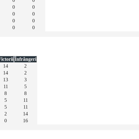
0
0
0
0
0
0
0
0
0
0
ictorii
Înfrângeri
14
2
14
2
13
3
11
5
8
8
5
11
5
11
2
14
0
16