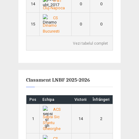
U-BT
14
0
0
Cluj-Napoca
CS
15
0
0
Dinamo
Bucuresti
Vezi tabelul complet
Clasament LNBF 2025-2026
Pos
Echipa
Victorii
Înfrângeri
ACS
Sepsi Sic
1
14
2
Sfantu
Gheorghe
CS