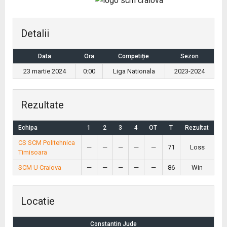
Detalii
Data
Ora
Competiție
Sezon
23 martie 2024
0:00
Liga Nationala
2023-2024
Rezultate
Echipa
1
2
3
4
OT
T
Rezultat
CS SCM Politehnica
—
—
—
—
—
71
Loss
Timisoara
SCM U Craiova
—
—
—
—
—
86
Win
Locatie
Constantin Jude