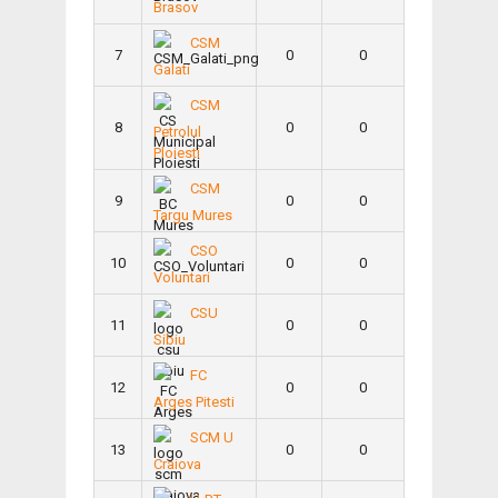
Brasov
CSM
7
0
0
Galati
CSM
8
0
0
Petrolul
Ploiesti
CSM
9
0
0
Targu Mures
CSO
10
0
0
Voluntari
CSU
11
0
0
Sibiu
FC
12
0
0
Arges Pitesti
SCM U
13
0
0
Craiova