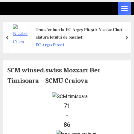
Transfer bun la FC Argeș Pitești: Nicolae Ciucă se
alătură lotului de baschet!
prev
next
FC Arges Pitesti
SCM winsed.swiss Mozzart Bet
Timisoara – SCMU Craiova
71
-
86