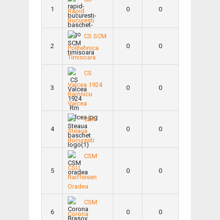
1
0
0
Rapid
Bucuresti
CS SCM
2
0
0
Politehnica
Timisoara
CS
Valcea 1924
3
0
0
Ramnicu
Valcea
CSA
4
0
0
Steaua
Bucuresti
CSM
CSU
5
0
0
Raiffeisen
Oradea
CSM
6
0
0
Corona