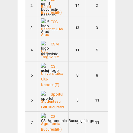
2
14
2
Rapid
Bucuresti(F)
FCC
3
13
3
Baschet UAV
Arad
CSM
4
11
5
CSU
Targoviste
CS
Universitatea
5
8
8
Cluj-
Napoca(F)
Sportul
6
5
11
Studentesc
Leii Bucuresti
CS
7
5
11
Agronomia
Bucuresti(F)