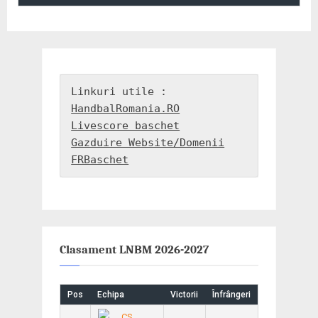
HandbalRomania.RO
Livescore baschet
Gazduire Website/Domenii
FRBaschet
Clasament LNBM 2026-2027
Pos
Echipa
Victorii
Înfrângeri
CS