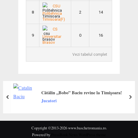
CSU
8
2
14
Politehnica
Timisoara(F)
CS
9
0
16
Universitar
Brasov
Vezi tabelul complet
Cătălin „Bobo” Baciu revine la Timișoara!
prev
next
Jucatori
Copyright ©2013-2026 www.baschetromania.ro.
Powered by
PressBook News WordPress theme