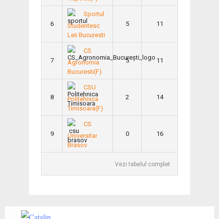
Sportul
6
5
11
Studentesc
Leii Bucuresti
CS
7
5
11
Agronomia
Bucuresti(F)
CSU
8
2
14
Politehnica
Timisoara(F)
CS
9
0
16
Universitar
Brasov
Vezi tabelul complet