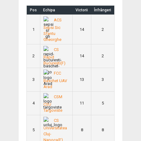
Pos
Echipa
Victorii
Înfrângeri
ACS
Sepsi Sic
1
14
2
Sfantu
Gheorghe
CS
2
14
2
Rapid
Bucuresti(F)
FCC
3
13
3
Baschet UAV
Arad
CSM
4
11
5
CSU
Targoviste
CS
Universitatea
5
8
8
Cluj-
Napoca(F)