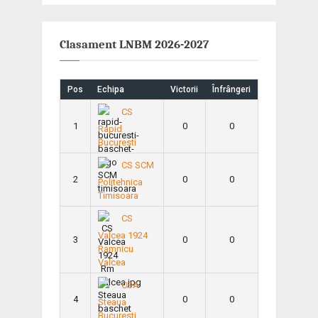
Clasament LNBM 2026-2027
Pos
Echipa
Victorii
Înfrângeri
CS
1
0
0
Rapid
Bucuresti
CS SCM
2
0
0
Politehnica
Timisoara
CS
Valcea 1924
3
0
0
Ramnicu
Valcea
CSA
4
0
0
Steaua
Bucuresti