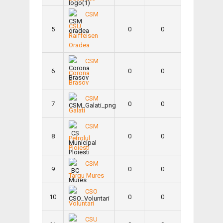
CSM
CSU
5
0
0
Raiffeisen
Oradea
CSM
6
0
0
Corona
Brasov
CSM
7
0
0
Galati
CSM
8
0
0
Petrolul
Ploiesti
CSM
9
0
0
Targu Mures
CSO
10
0
0
Voluntari
CSU