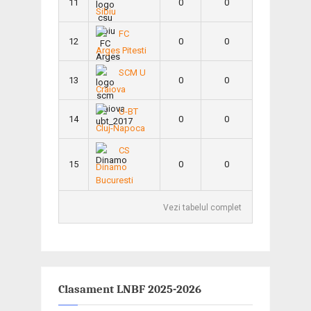
11
0
0
Sibiu
FC
12
0
0
Arges Pitesti
SCM U
13
0
0
Craiova
U-BT
14
0
0
Cluj-Napoca
CS
15
0
0
Dinamo
Bucuresti
Vezi tabelul complet
Clasament LNBF 2025-2026