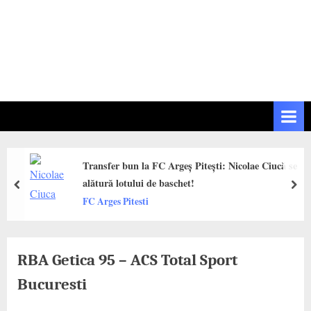
Transfer bun la FC Argeș Pitești: Nicolae Ciucă se
alătură lotului de baschet!
prev
next
FC Arges Pitesti
RBA Getica 95 – ACS Total Sport
Bucuresti