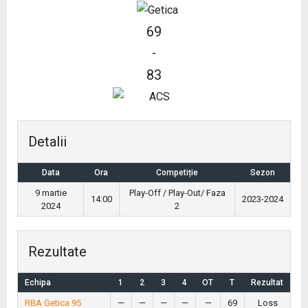
69
-
83
Detalii
Data
Ora
Competiție
Sezon
9 martie
Play-Off / Play-Out/ Faza
14:00
2023-2024
2024
2
Rezultate
Echipa
1
2
3
4
OT
T
Rezultat
RBA Getica 95
—
—
—
—
—
69
Loss