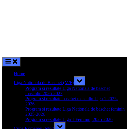
Home
Toggle
Liga Nationala de Baschet (M/F)
sub-
menu
Program si rezultate Liga Nationala de baschet
masculin 2026-2027
Program si rezultate baschet masculin Liga 1 2025-
2026
Program si rezultate Liga Nationala de baschet feminin
2025-2026
Program si rezultate Liga 1 Feminin, 2025-2026
Toggle
Cupa Romaniei (M/F)