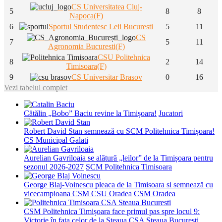
CS Universitatea Cluj-
5
8
8
Napoca(F)
6
Sportul Studentesc Leii Bucuresti
5
11
CS
7
5
11
Agronomia Bucuresti(F)
CSU Politehnica
8
2
14
Timisoara(F)
9
CS Universitar Brasov
0
16
Vezi tabelul complet
Cătălin „Bobo” Baciu revine la Timișoara!
Jucatori
Robert David Stan semnează cu SCM Politehnica Timișoara!
CS Municipal Galati
Aurelian Gavriloaia se alătură „leilor” de la Timișoara pentru
sezonul 2026-2027
SCM Politehnica Timisoara
George Blaj-Voinescu pleaca de la Timisoara si semnează cu
vicecampioana CSM CSU Oradea
CSM Oradea
CSM Politehnica Timișoara face primul pas spre locul 9:
Victorie în fața celor de la Steaua
CSA Steaua Bucuresti