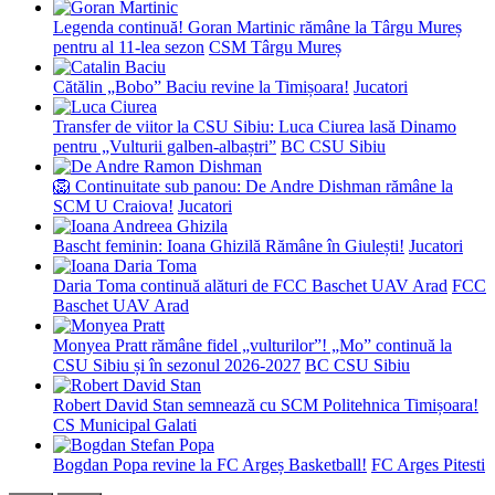
Legenda continuă! Goran Martinic rămâne la Târgu Mureș
pentru al 11-lea sezon
CSM Târgu Mureș
Cătălin „Bobo” Baciu revine la Timișoara!
Jucatori
Transfer de viitor la CSU Sibiu: Luca Ciurea lasă Dinamo
pentru „Vulturii galben-albaștri”
BC CSU Sibiu
🦁 Continuitate sub panou: De Andre Dishman rămâne la
SCM U Craiova!
Jucatori
Bascht feminin: Ioana Ghizilă Rămâne în Giulești!
Jucatori
Daria Toma continuă alături de FCC Baschet UAV Arad
FCC
Baschet UAV Arad
Monyea Pratt rămâne fidel „vulturilor”! „Mo” continuă la
CSU Sibiu și în sezonul 2026-2027
BC CSU Sibiu
Robert David Stan semnează cu SCM Politehnica Timișoara!
CS Municipal Galati
Bogdan Popa revine la FC Argeș Basketball!
FC Arges Pitesti