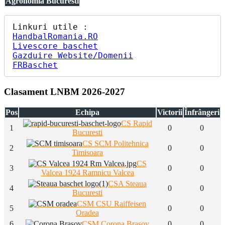
Agronomia Bucuresti
HandbalRomania.RO
Livescore baschet
Gazduire Website/Domenii
FRBaschet
Clasament LNBM 2026-2027
Pos
Echipa
Victorii
Înfrângeri
CS Rapid
1
0
0
Bucuresti
CS SCM Politehnica
2
0
0
Timisoara
CS
3
0
0
Valcea 1924 Ramnicu Valcea
CSA Steaua
4
0
0
Bucuresti
CSM CSU Raiffeisen
5
0
0
Oradea
6
CSM Corona Brasov
0
0