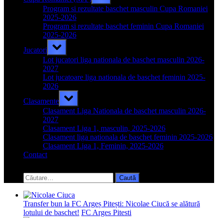
sub-
menu
Program si rezultate baschet masculin Cupa Romaniei
2025-2026
Program si rezultate baschet feminin Cupa Romaniei
2025-2026
Toggle
Jucatori
sub-
menu
Lot jucatori liga nationala de baschet masculin 2026-
2027
Lot jucatoare liga nationala de baschet feminin 2025-
2026
Toggle
Clasamente
sub-
menu
Clasament Liga Nationala de baschet masculin 2026-
2027
Clasament Liga 1, masculin, 2025-2026
Clasament liga nationala de baschet feminin 2025-2026
Clasament Liga 1, Feminin, 2025-2026
Contact
Toggle
search
Caută
form
după:
Transfer bun la FC Argeș Pitești: Nicolae Ciucă se alătură
lotului de baschet!
FC Arges Pitesti