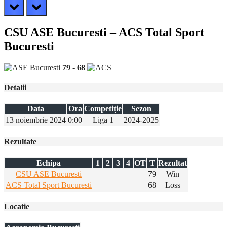
prev
next
CSU ASE Bucuresti – ACS Total Sport
Bucuresti
79
-
68
Detalii
Data
Ora
Competiție
Sezon
13 noiembrie 2024
0:00
Liga 1
2024-2025
Rezultate
Echipa
1
2
3
4
OT
T
Rezultat
CSU ASE Bucuresti
—
—
—
—
—
79
Win
ACS Total Sport Bucuresti
—
—
—
—
—
68
Loss
Locatie