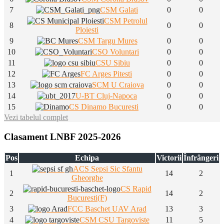
7
CSM Galati
0
0
CSM Petrolul
8
0
0
Ploiesti
9
CSM Targu Mures
0
0
10
CSO Voluntari
0
0
11
CSU Sibiu
0
0
12
FC Arges Pitesti
0
0
13
SCM U Craiova
0
0
14
U-BT Cluj-Napoca
0
0
15
CS Dinamo Bucuresti
0
0
Vezi tabelul complet
Clasament LNBF 2025-2026
Pos
Echipa
Victorii
Înfrângeri
ACS Sepsi Sic Sfantu
1
14
2
Gheorghe
CS Rapid
2
14
2
Bucuresti(F)
3
FCC Baschet UAV Arad
13
3
4
CSM CSU Targoviste
11
5