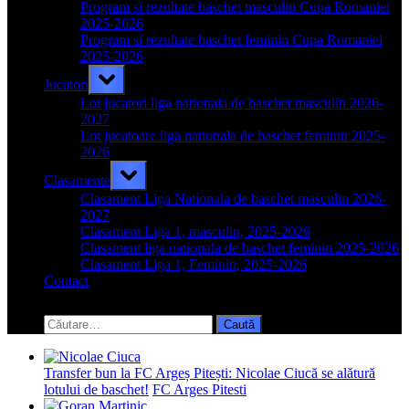
menu
Program si rezultate baschet masculin Cupa Romaniei
2025-2026
Program si rezultate baschet feminin Cupa Romaniei
2025-2026
Toggle
Jucatori
sub-
menu
Lot jucatori liga nationala de baschet masculin 2026-
2027
Lot jucatoare liga nationala de baschet feminin 2025-
2026
Toggle
Clasamente
sub-
menu
Clasament Liga Nationala de baschet masculin 2026-
2027
Clasament Liga 1, masculin, 2025-2026
Clasament liga nationala de baschet feminin 2025-2026
Clasament Liga 1, Feminin, 2025-2026
Contact
Toggle
search
Caută
form
după:
Transfer bun la FC Argeș Pitești: Nicolae Ciucă se alătură
lotului de baschet!
FC Arges Pitesti