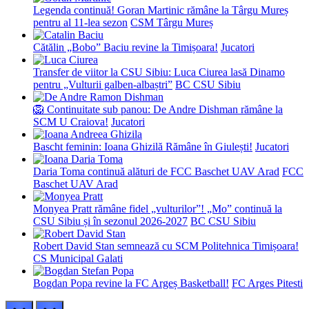
Legenda continuă! Goran Martinic rămâne la Târgu Mureș
pentru al 11-lea sezon
CSM Târgu Mureș
Cătălin „Bobo” Baciu revine la Timișoara!
Jucatori
Transfer de viitor la CSU Sibiu: Luca Ciurea lasă Dinamo
pentru „Vulturii galben-albaștri”
BC CSU Sibiu
🦁 Continuitate sub panou: De Andre Dishman rămâne la
SCM U Craiova!
Jucatori
Bascht feminin: Ioana Ghizilă Rămâne în Giulești!
Jucatori
Daria Toma continuă alături de FCC Baschet UAV Arad
FCC
Baschet UAV Arad
Monyea Pratt rămâne fidel „vulturilor”! „Mo” continuă la
CSU Sibiu și în sezonul 2026-2027
BC CSU Sibiu
Robert David Stan semnează cu SCM Politehnica Timișoara!
CS Municipal Galati
Bogdan Popa revine la FC Argeș Basketball!
FC Arges Pitesti
prev
next