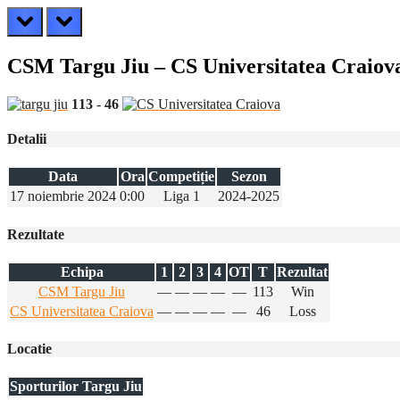
prev
next
CSM Targu Jiu – CS Universitatea Craiov
113
-
46
Detalii
Data
Ora
Competiție
Sezon
17 noiembrie 2024
0:00
Liga 1
2024-2025
Rezultate
Echipa
1
2
3
4
OT
T
Rezultat
CSM Targu Jiu
—
—
—
—
—
113
Win
CS Universitatea Craiova
—
—
—
—
—
46
Loss
Locatie
Sporturilor Targu Jiu