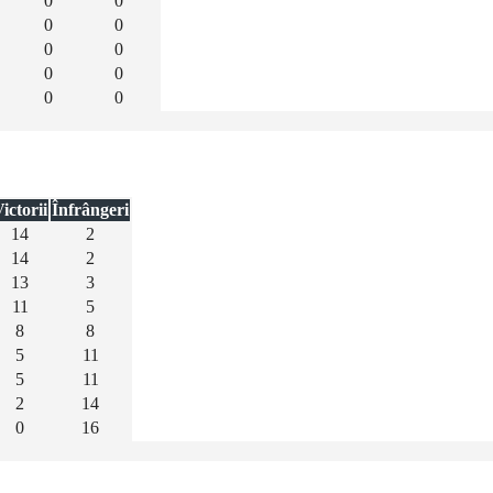
0
0
0
0
0
0
0
0
0
0
ictorii
Înfrângeri
14
2
14
2
13
3
11
5
8
8
5
11
5
11
2
14
0
16