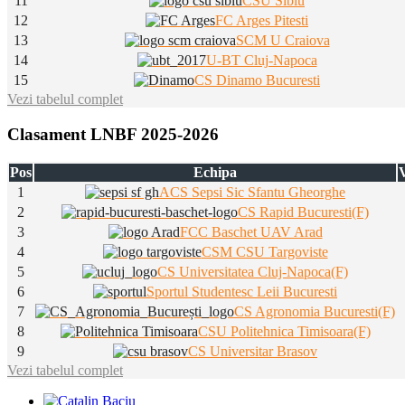
11
CSU Sibiu
12
FC Arges Pitesti
13
SCM U Craiova
14
U-BT Cluj-Napoca
15
CS Dinamo Bucuresti
Vezi tabelul complet
Clasament LNBF 2025-2026
Pos
Echipa
V
1
ACS Sepsi Sic Sfantu Gheorghe
2
CS Rapid Bucuresti(F)
3
FCC Baschet UAV Arad
4
CSM CSU Targoviste
5
CS Universitatea Cluj-Napoca(F)
6
Sportul Studentesc Leii Bucuresti
7
CS Agronomia Bucuresti(F)
8
CSU Politehnica Timisoara(F)
9
CS Universitar Brasov
Vezi tabelul complet