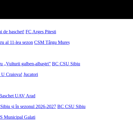
ui de baschet!
FC Arges Pitesti
u al 11-lea sezon
CSM Târgu Mureș
 „Vulturii galben-albaștri”
BC CSU Sibiu
 U Craiova!
Jucatori
Baschet UAV Arad
Sibiu și în sezonul 2026-2027
BC CSU Sibiu
S Municipal Galati