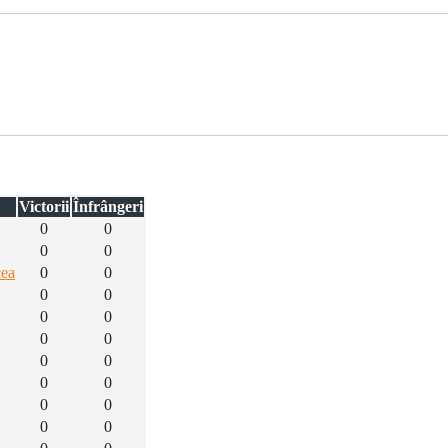
Victorii
Înfrângeri
0
0
0
0
cea
0
0
0
0
0
0
0
0
0
0
0
0
0
0
0
0