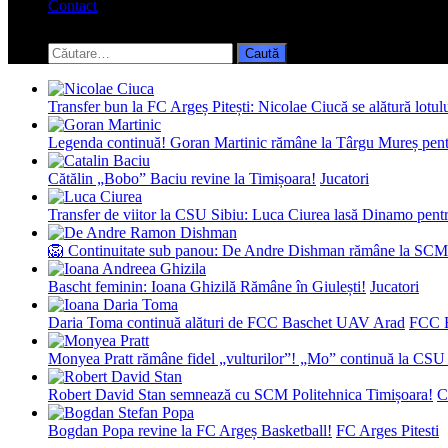
Contact
Toggle
search
Caută
form
după:
Transfer bun la FC Argeș Pitești: Nicolae Ciucă se alătură lotul
Legenda continuă! Goran Martinic rămâne la Târgu Mureș pentr
Cătălin „Bobo” Baciu revine la Timișoara!
Jucatori
Transfer de viitor la CSU Sibiu: Luca Ciurea lasă Dinamo pentru
🦁 Continuitate sub panou: De Andre Dishman rămâne la SCM
Bascht feminin: Ioana Ghizilă Rămâne în Giulești!
Jucatori
Daria Toma continuă alături de FCC Baschet UAV Arad
FCC 
Monyea Pratt rămâne fidel „vulturilor”! „Mo” continuă la CSU 
Robert David Stan semnează cu SCM Politehnica Timișoara!
C
Bogdan Popa revine la FC Argeș Basketball!
FC Arges Pitesti