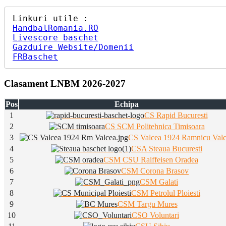
HandbalRomania.RO
Livescore baschet
Gazduire Website/Domenii
FRBaschet
Clasament LNBM 2026-2027
Pos
Echipa
1
CS Rapid Bucuresti
2
CS SCM Politehnica Timisoara
3
CS Valcea 1924 Ramnicu Val
4
CSA Steaua Bucuresti
5
CSM CSU Raiffeisen Oradea
6
CSM Corona Brasov
7
CSM Galati
8
CSM Petrolul Ploiesti
9
CSM Targu Mures
10
CSO Voluntari