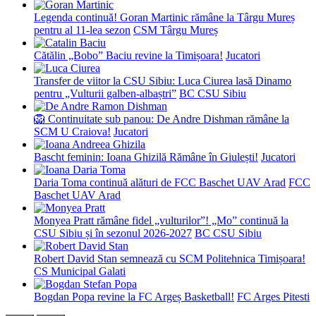
Legenda continuă! Goran Martinic rămâne la Târgu Mureș
pentru al 11-lea sezon
CSM Târgu Mureș
Cătălin „Bobo” Baciu revine la Timișoara!
Jucatori
Transfer de viitor la CSU Sibiu: Luca Ciurea lasă Dinamo
pentru „Vulturii galben-albaștri”
BC CSU Sibiu
🦁 Continuitate sub panou: De Andre Dishman rămâne la
SCM U Craiova!
Jucatori
Bascht feminin: Ioana Ghizilă Rămâne în Giulești!
Jucatori
Daria Toma continuă alături de FCC Baschet UAV Arad
FCC
Baschet UAV Arad
Monyea Pratt rămâne fidel „vulturilor”! „Mo” continuă la
CSU Sibiu și în sezonul 2026-2027
BC CSU Sibiu
Robert David Stan semnează cu SCM Politehnica Timișoara!
CS Municipal Galati
Bogdan Popa revine la FC Argeș Basketball!
FC Arges Pitesti