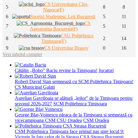
CS Universitatea Cluj-
5
8
8
Napoca(F)
6
Sportul Studentesc Leii Bucuresti
5
11
CS
7
5
11
Agronomia Bucuresti(F)
CSU Politehnica
8
2
14
Timisoara(F)
9
CS Universitar Brasov
0
16
Vezi tabelul complet
Cătălin „Bobo” Baciu revine la Timișoara!
Jucatori
Robert David Stan semnează cu SCM Politehnica Timișoara!
CS Municipal Galati
Aurelian Gavriloaia se alătură „leilor” de la Timișoara pentru
sezonul 2026-2027
SCM Politehnica Timisoara
George Blaj-Voinescu pleaca de la Timisoara si semnează cu
vicecampioana CSM CSU Oradea
CSM Oradea
CSM Politehnica Timișoara face primul pas spre locul 9:
Victorie în fața celor de la Steaua
CSA Steaua Bucuresti