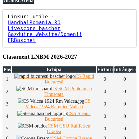
Oradea Arena
HandbalRomania.RO
Livescore baschet
Gazduire Website/Domenii
FRBaschet
Clasament LNBM 2026-2027
Pos
Echipa
Victorii
Înfrângeri
CS Rapid
1
0
0
Bucuresti
CS SCM Politehnica
2
0
0
Timisoara
CS
3
0
0
Valcea 1924 Ramnicu Valcea
CSA Steaua
4
0
0
Bucuresti
CSM CSU Raiffeisen
5
0
0
Oradea
6
CSM Corona Brasov
0
0