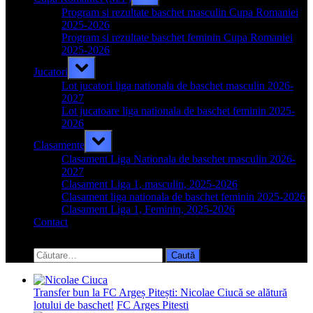
sub-
menu
Program si rezultate baschet masculin Cupa Romaniei
2025-2026
Program si rezultate baschet feminin Cupa Romaniei
2025-2026
Toggle
Jucatori
sub-
menu
Lot jucatori liga nationala de baschet masculin 2026-
2027
Lot jucatoare liga nationala de baschet feminin 2025-
2026
Toggle
Clasamente
sub-
menu
Clasament Liga Nationala de baschet masculin 2026-
2027
Clasament Liga 1, masculin, 2025-2026
Clasament liga nationala de baschet feminin 2025-2026
Clasament Liga 1, Feminin, 2025-2026
Contact
Toggle
search
Caută
form
după:
Transfer bun la FC Argeș Pitești: Nicolae Ciucă se alătură
lotului de baschet!
FC Arges Pitesti