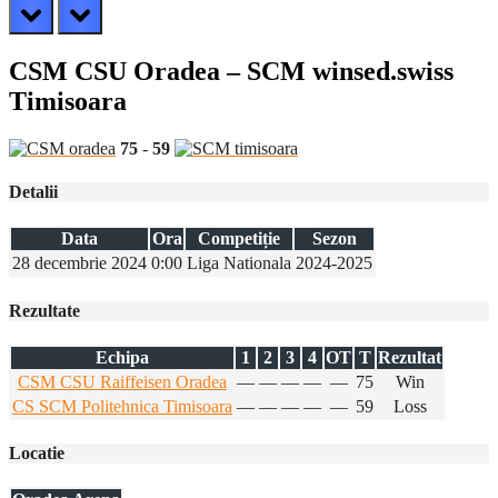
prev
next
CSM CSU Oradea – SCM winsed.swiss
Timisoara
75
-
59
Detalii
Data
Ora
Competiție
Sezon
28 decembrie 2024
0:00
Liga Nationala
2024-2025
Rezultate
Echipa
1
2
3
4
OT
T
Rezultat
CSM CSU Raiffeisen Oradea
—
—
—
—
—
75
Win
CS SCM Politehnica Timisoara
—
—
—
—
—
59
Loss
Locatie