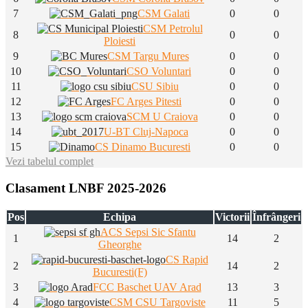
7
CSM Galati
0
0
CSM Petrolul
8
0
0
Ploiesti
9
CSM Targu Mures
0
0
10
CSO Voluntari
0
0
11
CSU Sibiu
0
0
12
FC Arges Pitesti
0
0
13
SCM U Craiova
0
0
14
U-BT Cluj-Napoca
0
0
15
CS Dinamo Bucuresti
0
0
Vezi tabelul complet
Clasament LNBF 2025-2026
Pos
Echipa
Victorii
Înfrângeri
ACS Sepsi Sic Sfantu
1
14
2
Gheorghe
CS Rapid
2
14
2
Bucuresti(F)
3
FCC Baschet UAV Arad
13
3
4
CSM CSU Targoviste
11
5