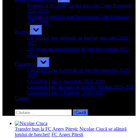
sub-
menu
Program si rezultate baschet masculin Cupa Romaniei
2025-2026
Program si rezultate baschet feminin Cupa Romaniei
2025-2026
Toggle
Jucatori
sub-
menu
Lot jucatori liga nationala de baschet masculin 2026-
2027
Lot jucatoare liga nationala de baschet feminin 2025-
2026
Toggle
Clasamente
sub-
menu
Clasament Liga Nationala de baschet masculin 2026-
2027
Clasament Liga 1, masculin, 2025-2026
Clasament liga nationala de baschet feminin 2025-2026
Clasament Liga 1, Feminin, 2025-2026
Contact
Toggle
search
Caută
form
după:
Transfer bun la FC Argeș Pitești: Nicolae Ciucă se alătură
lotului de baschet!
FC Arges Pitesti