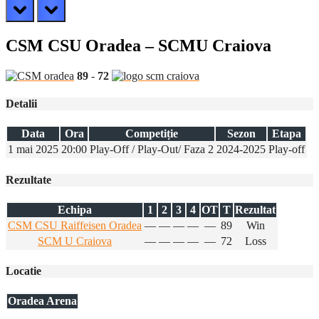
prev
next
CSM CSU Oradea – SCMU Craiova
89
-
72
Detalii
Data
Ora
Competiție
Sezon
Etapa
1 mai 2025
20:00
Play-Off / Play-Out/ Faza 2
2024-2025
Play-off
Rezultate
Echipa
1
2
3
4
OT
T
Rezultat
CSM CSU Raiffeisen Oradea
—
—
—
—
—
89
Win
SCM U Craiova
—
—
—
—
—
72
Loss
Locatie
Oradea Arena