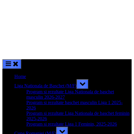
Home
Toggle
Liga Nationala de Baschet (M/F)
sub-
menu
Program si rezultate Liga Nationala de baschet
masculin 2026-2027
Program si rezultate baschet masculin Liga 1 2025-
2026
Program si rezultate Liga Nationala de baschet feminin
2025-2026
Program si rezultate Liga 1 Feminin, 2025-2026
Toggle
Cupa Romaniei (M/F)