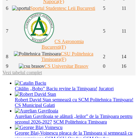
Napoca(F)
6
Sportul Studentesc Leii Bucuresti
5
11
7
5
11
CS Agronomia
Bucuresti(F)
CSU Politehnica
8
2
14
Timisoara(F)
9
CS Universitar Brasov
0
16
Vezi tabelul complet
Cătălin „Bobo” Baciu revine la Timișoara!
Jucatori
Robert David Stan semnează cu SCM Politehnica Timișoara!
CS Municipal Galati
Aurelian Gavriloaia se alătură „leilor” de la Timișoara pentru
sezonul 2026-2027
SCM Politehnica Timisoara
George Blaj-Voinescu pleaca de la Timisoara si semnează cu