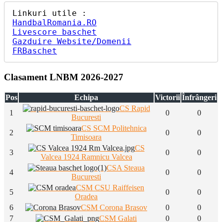
HandbalRomania.RO
Livescore baschet
Gazduire Website/Domenii
FRBaschet
Clasament LNBM 2026-2027
Pos
Echipa
Victorii
Înfrângeri
CS Rapid
1
0
0
Bucuresti
CS SCM Politehnica
2
0
0
Timisoara
CS
3
0
0
Valcea 1924 Ramnicu Valcea
CSA Steaua
4
0
0
Bucuresti
CSM CSU Raiffeisen
5
0
0
Oradea
6
CSM Corona Brasov
0
0
7
CSM Galati
0
0