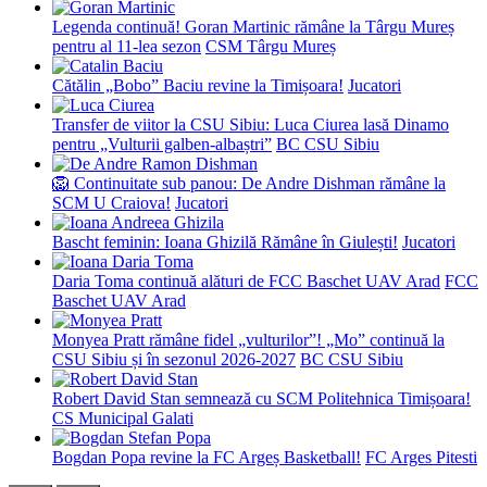
Legenda continuă! Goran Martinic rămâne la Târgu Mureș
pentru al 11-lea sezon
CSM Târgu Mureș
Cătălin „Bobo” Baciu revine la Timișoara!
Jucatori
Transfer de viitor la CSU Sibiu: Luca Ciurea lasă Dinamo
pentru „Vulturii galben-albaștri”
BC CSU Sibiu
🦁 Continuitate sub panou: De Andre Dishman rămâne la
SCM U Craiova!
Jucatori
Bascht feminin: Ioana Ghizilă Rămâne în Giulești!
Jucatori
Daria Toma continuă alături de FCC Baschet UAV Arad
FCC
Baschet UAV Arad
Monyea Pratt rămâne fidel „vulturilor”! „Mo” continuă la
CSU Sibiu și în sezonul 2026-2027
BC CSU Sibiu
Robert David Stan semnează cu SCM Politehnica Timișoara!
CS Municipal Galati
Bogdan Popa revine la FC Argeș Basketball!
FC Arges Pitesti