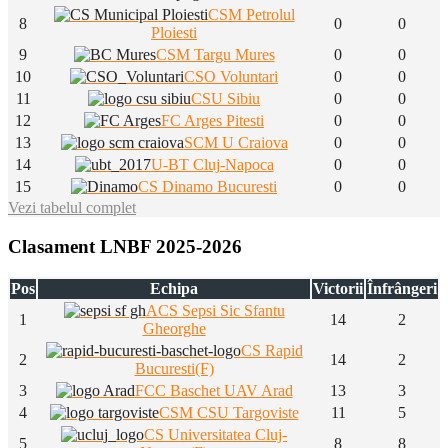
CSM Petrolul
8
0
0
Ploiesti
9
CSM Targu Mures
0
0
10
CSO Voluntari
0
0
11
CSU Sibiu
0
0
12
FC Arges Pitesti
0
0
13
SCM U Craiova
0
0
14
U-BT Cluj-Napoca
0
0
15
CS Dinamo Bucuresti
0
0
Vezi tabelul complet
Clasament LNBF 2025-2026
Pos
Echipa
Victorii
Înfrângeri
ACS Sepsi Sic Sfantu
1
14
2
Gheorghe
CS Rapid
2
14
2
Bucuresti(F)
3
FCC Baschet UAV Arad
13
3
4
CSM CSU Targoviste
11
5
CS Universitatea Cluj-
5
8
8