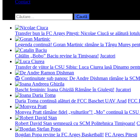
Contact
Toggle
search
Caută
form
după:
Transfer bun la FC Argeș Pitești: Nicolae Ciucă se alătură lotul
Legenda continuă! Goran Martinic rămâne la Târgu Mureș pentr
Cătălin „Bobo” Baciu revine la Timișoara!
Jucatori
Transfer de viitor la CSU Sibiu: Luca Ciurea lasă Dinamo pentru
🦁 Continuitate sub panou: De Andre Dishman rămâne la SCM
Bascht feminin: Ioana Ghizilă Rămâne în Giulești!
Jucatori
Daria Toma continuă alături de FCC Baschet UAV Arad
FCC 
Monyea Pratt rămâne fidel „vulturilor”! „Mo” continuă la CSU 
Robert David Stan semnează cu SCM Politehnica Timișoara!
C
Bogdan Popa revine la FC Argeș Basketball!
FC Arges Pitesti