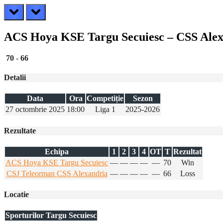
prev
next
ACS Hoya KSE Targu Secuiesc – CSS Alex
70
-
66
Detalii
Data
Ora
Competiție
Sezon
27 octombrie 2025
18:00
Liga 1
2025-2026
Rezultate
Echipa
1
2
3
4
OT
T
Rezultat
ACS Hoya KSE Targu Secuiesc
—
—
—
—
—
70
Win
CSJ Teleorman CSS Alexandria
—
—
—
—
—
66
Loss
Locatie
Sporturilor Targu Secuiesc