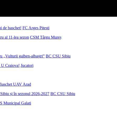
ui de baschet!
FC Arges Pitesti
u al 11-lea sezon
CSM Târgu Mureș
 „Vulturii galben-albaștri”
BC CSU Sibiu
 U Craiova!
Jucatori
Baschet UAV Arad
Sibiu și în sezonul 2026-2027
BC CSU Sibiu
S Municipal Galati