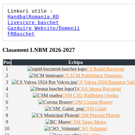
HandbalRomania.RO
Livescore baschet
Gazduire Website/Domenii
FRBaschet
Clasament LNBM 2026-2027
Pos
Echipa
1
CS Rapid Bucuresti
2
CS SCM Politehnica Timisoara
3
CS Valcea 1924 Ramnicu Val
4
CSA Steaua Bucuresti
5
CSM CSU Raiffeisen Oradea
6
CSM Corona Brasov
7
CSM Galati
8
CSM Petrolul Ploiesti
9
CSM Targu Mures
10
CSO Voluntari