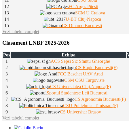
11
CSU Sibiu
12
FC Arges Pitesti
13
SCM U Craiova
14
U-BT Cluj-Napoca
15
CS Dinamo Bucuresti
Vezi tabelul complet
Clasament LNBF 2025-2026
Pos
Echipa
V
1
ACS Sepsi Sic Sfantu Gheorghe
2
CS Rapid Bucuresti(F)
3
FCC Baschet UAV Arad
4
CSM CSU Targoviste
5
CS Universitatea Cluj-Napoca(F)
6
Sportul Studentesc Leii Bucuresti
7
CS Agronomia Bucuresti(F)
8
CSU Politehnica Timisoara(F)
9
CS Universitar Brasov
Vezi tabelul complet