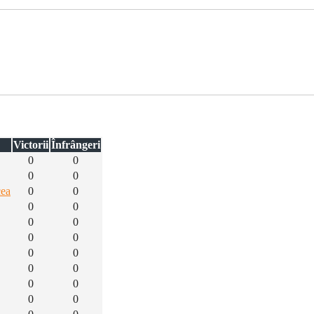
Victorii
Înfrângeri
0
0
0
0
cea
0
0
0
0
0
0
0
0
0
0
0
0
0
0
0
0