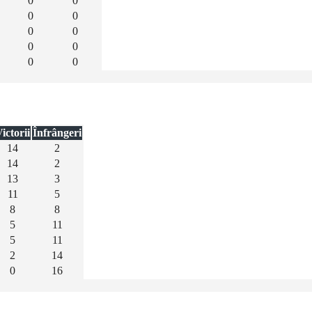
0
0
0
0
0
0
0
0
0
0
ictorii
Înfrângeri
14
2
14
2
13
3
11
5
8
8
5
11
5
11
2
14
0
16