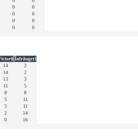
0
0
0
0
0
0
0
0
0
0
ictorii
Înfrângeri
14
2
14
2
13
3
11
5
8
8
5
11
5
11
2
14
0
16