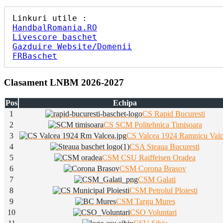
HandbalRomania.RO
Livescore baschet
Gazduire Website/Domenii
FRBaschet
Clasament LNBM 2026-2027
Pos
Echipa
1
CS Rapid Bucuresti
2
CS SCM Politehnica Timisoara
3
CS Valcea 1924 Ramnicu Val
4
CSA Steaua Bucuresti
5
CSM CSU Raiffeisen Oradea
6
CSM Corona Brasov
7
CSM Galati
8
CSM Petrolul Ploiesti
9
CSM Targu Mures
10
CSO Voluntari