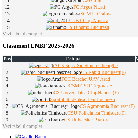
11
CSU Sibiu
12
FC Arges Pitesti
13
SCM U Craiova
14
U-BT Cluj-Napoca
15
CS Dinamo Bucuresti
Vezi tabelul complet
Clasament LNBF 2025-2026
Pos
Echipa
V
1
ACS Sepsi Sic Sfantu Gheorghe
2
CS Rapid Bucuresti(F)
3
FCC Baschet UAV Arad
4
CSM CSU Targoviste
5
CS Universitatea Cluj-Napoca(F)
6
Sportul Studentesc Leii Bucuresti
7
CS Agronomia Bucuresti(F)
8
CSU Politehnica Timisoara(F)
9
CS Universitar Brasov
Vezi tabelul complet