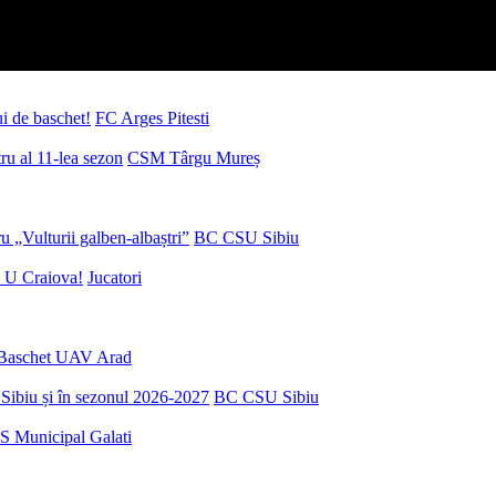
ui de baschet!
FC Arges Pitesti
u al 11-lea sezon
CSM Târgu Mureș
 „Vulturii galben-albaștri”
BC CSU Sibiu
 U Craiova!
Jucatori
Baschet UAV Arad
Sibiu și în sezonul 2026-2027
BC CSU Sibiu
S Municipal Galati