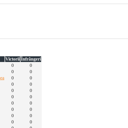
Victorii
Înfrângeri
0
0
0
0
cea
0
0
0
0
0
0
0
0
0
0
0
0
0
0
0
0