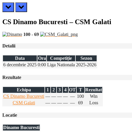
prev
next
CS Dinamo Bucuresti – CSM Galati
100
-
69
Detalii
Data
Ora
Competiție
Sezon
6 decembrie 2025
0:00
Liga Nationala
2025-2026
Rezultate
Echipa
1
2
3
4
OT
T
Rezultat
CS Dinamo Bucuresti
—
—
—
—
—
100
Win
CSM Galati
—
—
—
—
—
69
Loss
Locatie
Dinamo Bucuresti