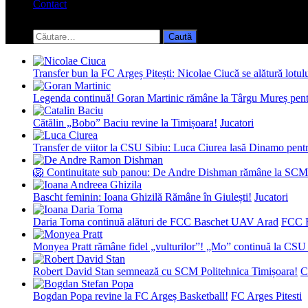
Contact
Toggle
search
Caută
form
după:
Transfer bun la FC Argeș Pitești: Nicolae Ciucă se alătură lotul
Legenda continuă! Goran Martinic rămâne la Târgu Mureș pentr
Cătălin „Bobo” Baciu revine la Timișoara!
Jucatori
Transfer de viitor la CSU Sibiu: Luca Ciurea lasă Dinamo pentru
🦁 Continuitate sub panou: De Andre Dishman rămâne la SCM
Bascht feminin: Ioana Ghizilă Rămâne în Giulești!
Jucatori
Daria Toma continuă alături de FCC Baschet UAV Arad
FCC 
Monyea Pratt rămâne fidel „vulturilor”! „Mo” continuă la CSU 
Robert David Stan semnează cu SCM Politehnica Timișoara!
C
Bogdan Popa revine la FC Argeș Basketball!
FC Arges Pitesti