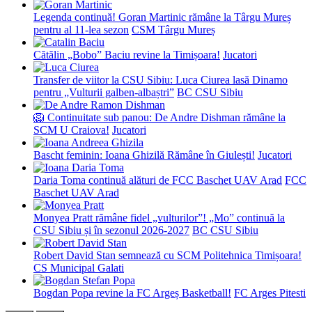
Legenda continuă! Goran Martinic rămâne la Târgu Mureș
pentru al 11-lea sezon
CSM Târgu Mureș
Cătălin „Bobo” Baciu revine la Timișoara!
Jucatori
Transfer de viitor la CSU Sibiu: Luca Ciurea lasă Dinamo
pentru „Vulturii galben-albaștri”
BC CSU Sibiu
🦁 Continuitate sub panou: De Andre Dishman rămâne la
SCM U Craiova!
Jucatori
Bascht feminin: Ioana Ghizilă Rămâne în Giulești!
Jucatori
Daria Toma continuă alături de FCC Baschet UAV Arad
FCC
Baschet UAV Arad
Monyea Pratt rămâne fidel „vulturilor”! „Mo” continuă la
CSU Sibiu și în sezonul 2026-2027
BC CSU Sibiu
Robert David Stan semnează cu SCM Politehnica Timișoara!
CS Municipal Galati
Bogdan Popa revine la FC Argeș Basketball!
FC Arges Pitesti