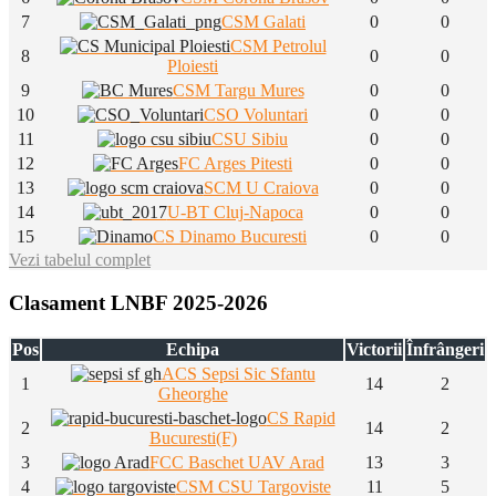
7
CSM Galati
0
0
CSM Petrolul
8
0
0
Ploiesti
9
CSM Targu Mures
0
0
10
CSO Voluntari
0
0
11
CSU Sibiu
0
0
12
FC Arges Pitesti
0
0
13
SCM U Craiova
0
0
14
U-BT Cluj-Napoca
0
0
15
CS Dinamo Bucuresti
0
0
Vezi tabelul complet
Clasament LNBF 2025-2026
Pos
Echipa
Victorii
Înfrângeri
ACS Sepsi Sic Sfantu
1
14
2
Gheorghe
CS Rapid
2
14
2
Bucuresti(F)
3
FCC Baschet UAV Arad
13
3
4
CSM CSU Targoviste
11
5