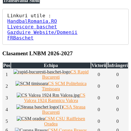
Transilvania Sibiu
HandbalRomania.RO
Livescore baschet
Gazduire Website/Domenii
FRBaschet
Clasament LNBM 2026-2027
Pos
Echipa
Victorii
Înfrângeri
CS Rapid
1
0
0
Bucuresti
CS SCM Politehnica
2
0
0
Timisoara
CS
3
0
0
Valcea 1924 Ramnicu Valcea
CSA Steaua
4
0
0
Bucuresti
CSM CSU Raiffeisen
5
0
0
Oradea
6
CSM Corona Brasov
0
0