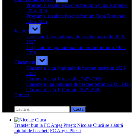
sub-
menu
Program si rezultate baschet masculin Cupa Romaniei
2025-2026
Program si rezultate baschet feminin Cupa Romaniei
2025-2026
Toggle
Jucatori
sub-
menu
Lot jucatori liga nationala de baschet masculin 2026-
2027
Lot jucatoare liga nationala de baschet feminin 2025-
2026
Toggle
Clasamente
sub-
menu
Clasament Liga Nationala de baschet masculin 2026-
2027
Clasament Liga 1, masculin, 2025-2026
Clasament liga nationala de baschet feminin 2025-2026
Clasament Liga 1, Feminin, 2025-2026
Contact
Toggle
search
Caută
form
după:
Transfer bun la FC Argeș Pitești: Nicolae Ciucă se alătură
lotului de baschet!
FC Arges Pitesti