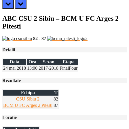
prev
next
ABC CSU 2 Sibiu – BCM U FC Arges 2
Pitesti
82
-
87
Detalii
Data
Ora
Sezon
Etapa
24 mai 2018
13:00
2017-2018
FinalFour
Rezultate
Echipa
T
CSU Sibiu 2
82
BCM U FC Arges 2 Pitesti
87
Locatie