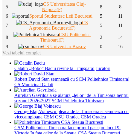
CS Universitatea Cluj-
5
8
8
Napoca(F)
6
Sportul Studentesc Leii Bucuresti
5
11
CS
7
5
11
Agronomia Bucuresti(F)
CSU Politehnica
8
2
14
Timisoara(F)
9
CS Universitar Brasov
0
16
Vezi tabelul complet
Cătălin „Bobo” Baciu revine la Timișoara!
Jucatori
Robert David Stan semnează cu SCM Politehnica Timișoara!
CS Municipal Galati
Aurelian Gavriloaia se alătură „leilor” de la Timișoara pentru
sezonul 2026-2027
SCM Politehnica Timisoara
George Blaj-Voinescu pleaca de la Timisoara si semnează cu
vicecampioana CSM CSU Oradea
CSM Oradea
CSM Politehnica Timișoara face primul pas spre locul 9:
Victorie în fața celor de la Steaua
CSA Steaua Bucuresti