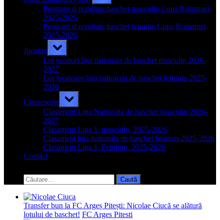
sub-
menu
Program si rezultate baschet masculin Cupa Romaniei
2025-2026
Program si rezultate baschet feminin Cupa Romaniei
2025-2026
Toggle
Jucatori
sub-
menu
Lot jucatori liga nationala de baschet masculin 2026-
2027
Lot jucatoare liga nationala de baschet feminin 2025-
2026
Toggle
Clasamente
sub-
menu
Clasament Liga Nationala de baschet masculin 2026-
2027
Clasament Liga 1, masculin, 2025-2026
Clasament liga nationala de baschet feminin 2025-2026
Clasament Liga 1, Feminin, 2025-2026
Contact
Toggle
search
Caută
form
după:
Transfer bun la FC Argeș Pitești: Nicolae Ciucă se alătură
lotului de baschet!
FC Arges Pitesti