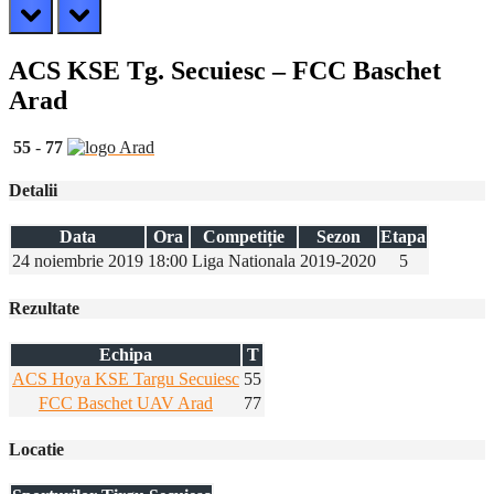
prev
next
ACS KSE Tg. Secuiesc – FCC Baschet
Arad
55
-
77
Detalii
Data
Ora
Competiție
Sezon
Etapa
24 noiembrie 2019
18:00
Liga Nationala
2019-2020
5
Rezultate
Echipa
T
ACS Hoya KSE Targu Secuiesc
55
FCC Baschet UAV Arad
77
Locatie