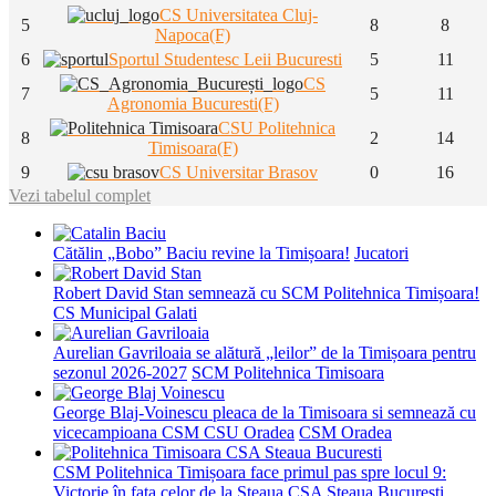
CS Universitatea Cluj-
5
8
8
Napoca(F)
6
Sportul Studentesc Leii Bucuresti
5
11
CS
7
5
11
Agronomia Bucuresti(F)
CSU Politehnica
8
2
14
Timisoara(F)
9
CS Universitar Brasov
0
16
Vezi tabelul complet
Cătălin „Bobo” Baciu revine la Timișoara!
Jucatori
Robert David Stan semnează cu SCM Politehnica Timișoara!
CS Municipal Galati
Aurelian Gavriloaia se alătură „leilor” de la Timișoara pentru
sezonul 2026-2027
SCM Politehnica Timisoara
George Blaj-Voinescu pleaca de la Timisoara si semnează cu
vicecampioana CSM CSU Oradea
CSM Oradea
CSM Politehnica Timișoara face primul pas spre locul 9:
Victorie în fața celor de la Steaua
CSA Steaua Bucuresti