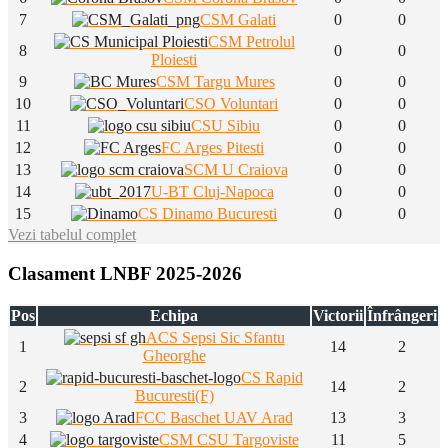
7
CSM Galati
0
0
CSM Petrolul
8
0
0
Ploiesti
9
CSM Targu Mures
0
0
10
CSO Voluntari
0
0
11
CSU Sibiu
0
0
12
FC Arges Pitesti
0
0
13
SCM U Craiova
0
0
14
U-BT Cluj-Napoca
0
0
15
CS Dinamo Bucuresti
0
0
Vezi tabelul complet
Clasament LNBF 2025-2026
Pos
Echipa
Victorii
Înfrângeri
ACS Sepsi Sic Sfantu
1
14
2
Gheorghe
CS Rapid
2
14
2
Bucuresti(F)
3
FCC Baschet UAV Arad
13
3
4
CSM CSU Targoviste
11
5