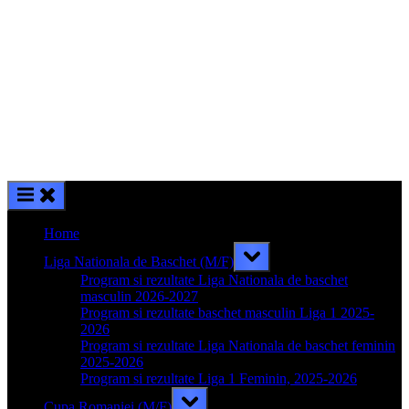
Home
Toggle
Liga Nationala de Baschet (M/F)
sub-
menu
Program si rezultate Liga Nationala de baschet
masculin 2026-2027
Program si rezultate baschet masculin Liga 1 2025-
2026
Program si rezultate Liga Nationala de baschet feminin
2025-2026
Program si rezultate Liga 1 Feminin, 2025-2026
Toggle
Cupa Romaniei (M/F)