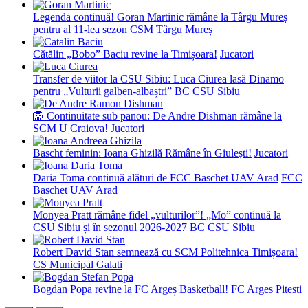
Legenda continuă! Goran Martinic rămâne la Târgu Mureș
pentru al 11-lea sezon
CSM Târgu Mureș
Cătălin „Bobo” Baciu revine la Timișoara!
Jucatori
Transfer de viitor la CSU Sibiu: Luca Ciurea lasă Dinamo
pentru „Vulturii galben-albaștri”
BC CSU Sibiu
🦁 Continuitate sub panou: De Andre Dishman rămâne la
SCM U Craiova!
Jucatori
Bascht feminin: Ioana Ghizilă Rămâne în Giulești!
Jucatori
Daria Toma continuă alături de FCC Baschet UAV Arad
FCC
Baschet UAV Arad
Monyea Pratt rămâne fidel „vulturilor”! „Mo” continuă la
CSU Sibiu și în sezonul 2026-2027
BC CSU Sibiu
Robert David Stan semnează cu SCM Politehnica Timișoara!
CS Municipal Galati
Bogdan Popa revine la FC Argeș Basketball!
FC Arges Pitesti