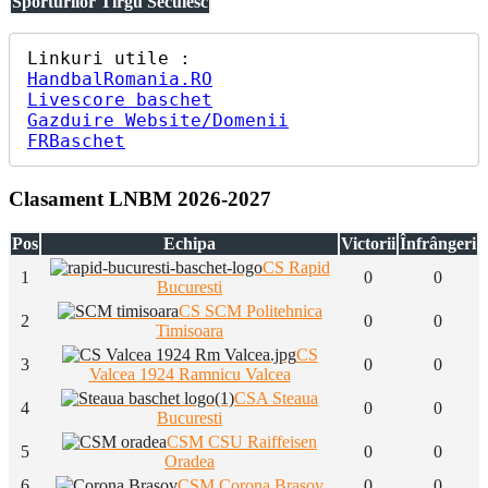
Sporturilor Tirgu Secuiesc
HandbalRomania.RO
Livescore baschet
Gazduire Website/Domenii
FRBaschet
Clasament LNBM 2026-2027
Pos
Echipa
Victorii
Înfrângeri
CS Rapid
1
0
0
Bucuresti
CS SCM Politehnica
2
0
0
Timisoara
CS
3
0
0
Valcea 1924 Ramnicu Valcea
CSA Steaua
4
0
0
Bucuresti
CSM CSU Raiffeisen
5
0
0
Oradea
6
CSM Corona Brasov
0
0