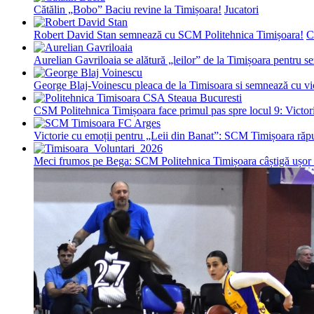
Cătălin „Bobo” Baciu revine la Timișoara!
Jucatori
Robert David Stan semnează cu SCM Politehnica Timișoara!
C
Aurelian Gavriloaia se alătură „leilor” de la Timișoara pentru 
George Blaj-Voinescu pleaca de la Timisoara si semnează c
CSM Politehnica Timișoara face primul pas spre locul 9: Victorie
Victorie cu emoții pentru „Leii din Banat”: SCM Timișoara răpu
Meci frumos pe Bega: SCM Politehnica Timișoara câștigă ușor c