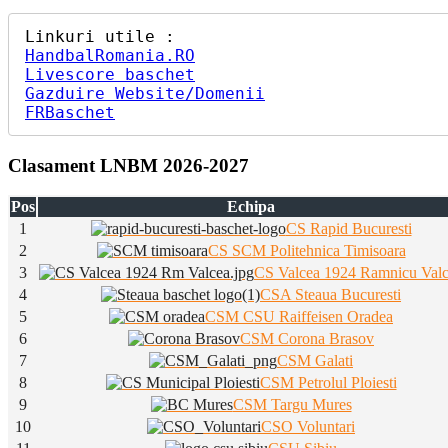
HandbalRomania.RO
Livescore baschet
Gazduire Website/Domenii
FRBaschet
Clasament LNBM 2026-2027
Pos
Echipa
1
CS Rapid Bucuresti
2
CS SCM Politehnica Timisoara
3
CS Valcea 1924 Ramnicu Val
4
CSA Steaua Bucuresti
5
CSM CSU Raiffeisen Oradea
6
CSM Corona Brasov
7
CSM Galati
8
CSM Petrolul Ploiesti
9
CSM Targu Mures
10
CSO Voluntari