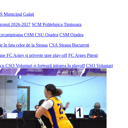
S Municipal Galati
sezonul 2026-2027
SCM Politehnica Timisoara
u vicecampioana CSM CSU Oradea
CSM Oradea
 în fața celor de la Steaua
CSA Steaua Bucuresti
ne FC Argeș și privește spre play-off
FC Arges Pitesti
u CSO Voluntari și forțează intrarea în playoff
CSO Voluntari