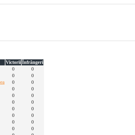
Victorii
Înfrângeri
0
0
0
0
cea
0
0
0
0
0
0
0
0
0
0
0
0
0
0
0
0