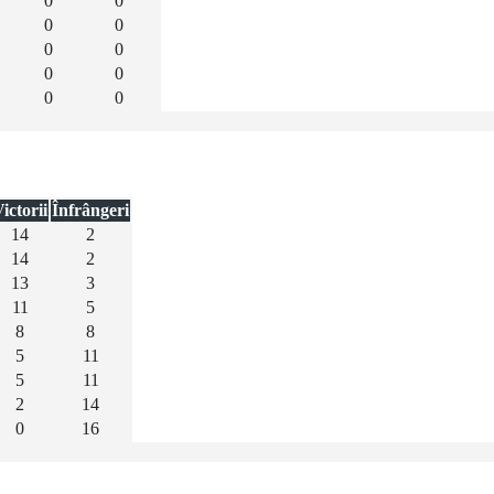
0
0
0
0
0
0
0
0
0
0
ictorii
Înfrângeri
14
2
14
2
13
3
11
5
8
8
5
11
5
11
2
14
0
16