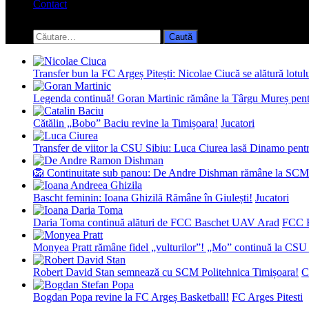
Contact
Toggle
search
Caută
form
după:
Transfer bun la FC Argeș Pitești: Nicolae Ciucă se alătură lotul
Legenda continuă! Goran Martinic rămâne la Târgu Mureș pentr
Cătălin „Bobo” Baciu revine la Timișoara!
Jucatori
Transfer de viitor la CSU Sibiu: Luca Ciurea lasă Dinamo pentru
🦁 Continuitate sub panou: De Andre Dishman rămâne la SCM
Bascht feminin: Ioana Ghizilă Rămâne în Giulești!
Jucatori
Daria Toma continuă alături de FCC Baschet UAV Arad
FCC 
Monyea Pratt rămâne fidel „vulturilor”! „Mo” continuă la CSU 
Robert David Stan semnează cu SCM Politehnica Timișoara!
C
Bogdan Popa revine la FC Argeș Basketball!
FC Arges Pitesti