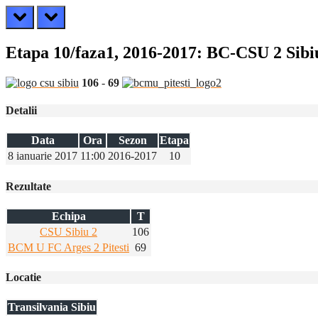
prev
next
Etapa 10/faza1, 2016-2017: BC-CSU 2 Sib
106
-
69
Detalii
Data
Ora
Sezon
Etapa
8 ianuarie 2017
11:00
2016-2017
10
Rezultate
Echipa
T
CSU Sibiu 2
106
BCM U FC Arges 2 Pitesti
69
Locatie
Transilvania Sibiu