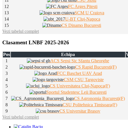
11
CSU Sibiu
12
FC Arges Pitesti
13
SCM U Craiova
14
U-BT Cluj-Napoca
15
CS Dinamo Bucuresti
Vezi tabelul complet
Clasament LNBF 2025-2026
Pos
Echipa
V
1
ACS Sepsi Sic Sfantu Gheorghe
2
CS Rapid Bucuresti(F)
3
FCC Baschet UAV Arad
4
CSM CSU Targoviste
5
CS Universitatea Cluj-Napoca(F)
6
Sportul Studentesc Leii Bucuresti
7
CS Agronomia Bucuresti(F)
8
CSU Politehnica Timisoara(F)
9
CS Universitar Brasov
Vezi tabelul complet