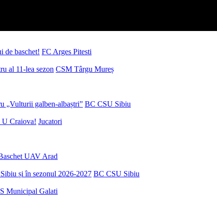
ui de baschet!
FC Arges Pitesti
u al 11-lea sezon
CSM Târgu Mureș
 „Vulturii galben-albaștri”
BC CSU Sibiu
 U Craiova!
Jucatori
Baschet UAV Arad
Sibiu și în sezonul 2026-2027
BC CSU Sibiu
S Municipal Galati