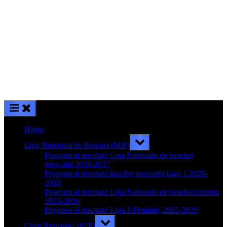
Home
Toggle
Liga Nationala de Baschet (M/F)
sub-
menu
Program si rezultate Liga Nationala de baschet
masculin 2026-2027
Program si rezultate baschet masculin Liga 1 2025-
2026
Program si rezultate Liga Nationala de baschet feminin
2025-2026
Program si rezultate Liga 1 Feminin, 2025-2026
Toggle
Cupa Romaniei (M/F)