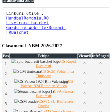
Transilvania Sibiu
HandbalRomania.RO
Livescore baschet
Gazduire Website/Domenii
FRBaschet
Clasament LNBM 2026-2027
Pos
Echipa
Victorii
Înfrângeri
CS Rapid
1
0
0
Bucuresti
CS SCM Politehnica
2
0
0
Timisoara
CS
3
0
0
Valcea 1924 Ramnicu Valcea
CSA Steaua
4
0
0
Bucuresti
CSM CSU Raiffeisen
5
0
0
Oradea
6
CSM Corona Brasov
0
0