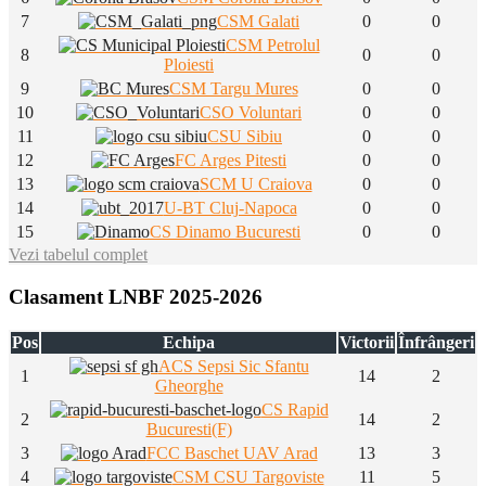
7
CSM Galati
0
0
CSM Petrolul
8
0
0
Ploiesti
9
CSM Targu Mures
0
0
10
CSO Voluntari
0
0
11
CSU Sibiu
0
0
12
FC Arges Pitesti
0
0
13
SCM U Craiova
0
0
14
U-BT Cluj-Napoca
0
0
15
CS Dinamo Bucuresti
0
0
Vezi tabelul complet
Clasament LNBF 2025-2026
Pos
Echipa
Victorii
Înfrângeri
ACS Sepsi Sic Sfantu
1
14
2
Gheorghe
CS Rapid
2
14
2
Bucuresti(F)
3
FCC Baschet UAV Arad
13
3
4
CSM CSU Targoviste
11
5