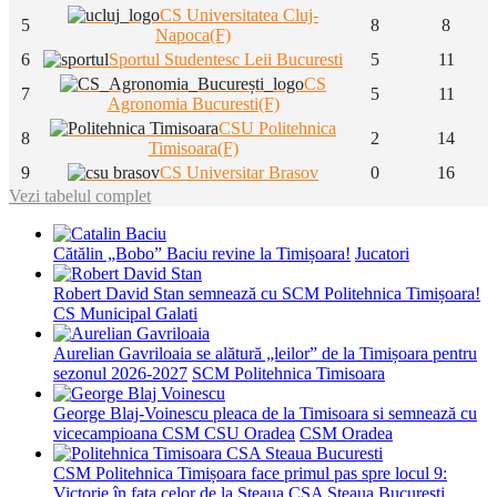
CS Universitatea Cluj-
5
8
8
Napoca(F)
6
Sportul Studentesc Leii Bucuresti
5
11
CS
7
5
11
Agronomia Bucuresti(F)
CSU Politehnica
8
2
14
Timisoara(F)
9
CS Universitar Brasov
0
16
Vezi tabelul complet
Cătălin „Bobo” Baciu revine la Timișoara!
Jucatori
Robert David Stan semnează cu SCM Politehnica Timișoara!
CS Municipal Galati
Aurelian Gavriloaia se alătură „leilor” de la Timișoara pentru
sezonul 2026-2027
SCM Politehnica Timisoara
George Blaj-Voinescu pleaca de la Timisoara si semnează cu
vicecampioana CSM CSU Oradea
CSM Oradea
CSM Politehnica Timișoara face primul pas spre locul 9:
Victorie în fața celor de la Steaua
CSA Steaua Bucuresti