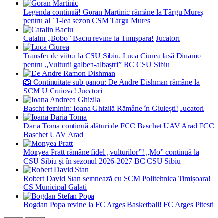
Legenda continuă! Goran Martinic rămâne la Târgu Mureș
pentru al 11-lea sezon
CSM Târgu Mureș
Cătălin „Bobo” Baciu revine la Timișoara!
Jucatori
Transfer de viitor la CSU Sibiu: Luca Ciurea lasă Dinamo
pentru „Vulturii galben-albaștri”
BC CSU Sibiu
🦁 Continuitate sub panou: De Andre Dishman rămâne la
SCM U Craiova!
Jucatori
Bascht feminin: Ioana Ghizilă Rămâne în Giulești!
Jucatori
Daria Toma continuă alături de FCC Baschet UAV Arad
FCC
Baschet UAV Arad
Monyea Pratt rămâne fidel „vulturilor”! „Mo” continuă la
CSU Sibiu și în sezonul 2026-2027
BC CSU Sibiu
Robert David Stan semnează cu SCM Politehnica Timișoara!
CS Municipal Galati
Bogdan Popa revine la FC Argeș Basketball!
FC Arges Pitesti