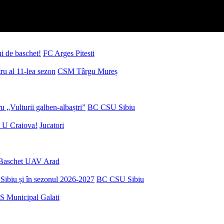
ui de baschet!
FC Arges Pitesti
u al 11-lea sezon
CSM Târgu Mureș
 „Vulturii galben-albaștri”
BC CSU Sibiu
 U Craiova!
Jucatori
Baschet UAV Arad
Sibiu și în sezonul 2026-2027
BC CSU Sibiu
S Municipal Galati