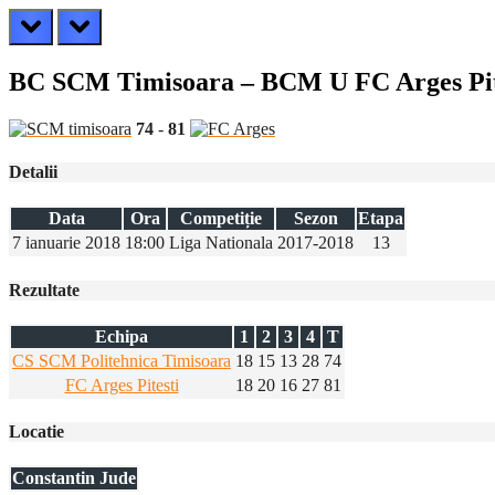
prev
next
BC SCM Timisoara – BCM U FC Arges Pit
74
-
81
Detalii
Data
Ora
Competiție
Sezon
Etapa
7 ianuarie 2018
18:00
Liga Nationala
2017-2018
13
Rezultate
Echipa
1
2
3
4
T
CS SCM Politehnica Timisoara
18
15
13
28
74
FC Arges Pitesti
18
20
16
27
81
Locatie
Constantin Jude