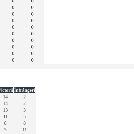
0
0
0
0
0
0
0
0
0
0
0
0
0
0
0
0
0
0
0
0
ictorii
Înfrângeri
14
2
14
2
13
3
11
5
8
8
5
11