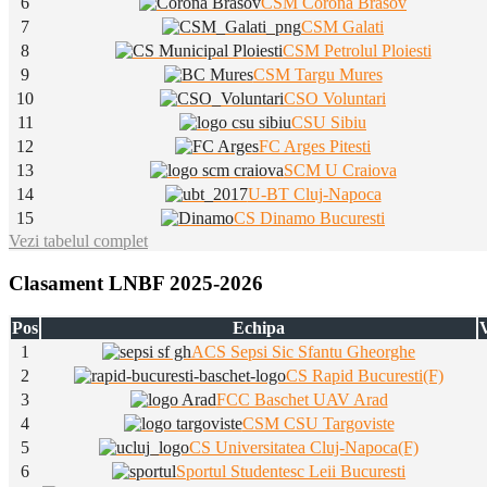
6
CSM Corona Brasov
7
CSM Galati
8
CSM Petrolul Ploiesti
9
CSM Targu Mures
10
CSO Voluntari
11
CSU Sibiu
12
FC Arges Pitesti
13
SCM U Craiova
14
U-BT Cluj-Napoca
15
CS Dinamo Bucuresti
Vezi tabelul complet
Clasament LNBF 2025-2026
Pos
Echipa
V
1
ACS Sepsi Sic Sfantu Gheorghe
2
CS Rapid Bucuresti(F)
3
FCC Baschet UAV Arad
4
CSM CSU Targoviste
5
CS Universitatea Cluj-Napoca(F)
6
Sportul Studentesc Leii Bucuresti