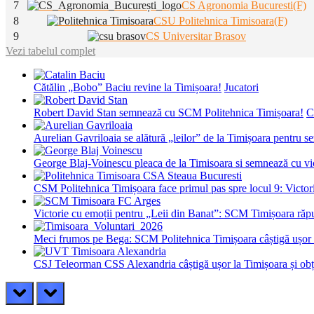
7
CS Agronomia Bucuresti(F)
8
CSU Politehnica Timisoara(F)
9
CS Universitar Brasov
Vezi tabelul complet
Cătălin „Bobo” Baciu revine la Timișoara!
Jucatori
Robert David Stan semnează cu SCM Politehnica Timișoara!
C
Aurelian Gavriloaia se alătură „leilor” de la Timișoara pentru 
George Blaj-Voinescu pleaca de la Timisoara si semnează c
CSM Politehnica Timișoara face primul pas spre locul 9: Victorie
Victorie cu emoții pentru „Leii din Banat”: SCM Timișoara răpu
Meci frumos pe Bega: SCM Politehnica Timișoara câștigă ușor c
CSJ Teleorman CSS Alexandria câștigă ușor la Timișoara și obțin
prev
next