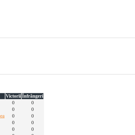
Victorii
Înfrângeri
0
0
0
0
cea
0
0
0
0
0
0