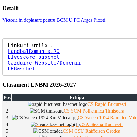
Detalii
Victorie in deplasare pentru BCM U FC Arges Pitesti
HandbalRomania.RO
Livescore baschet
Gazduire Website/Domenii
FRBaschet
Clasament LNBM 2026-2027
Pos
Echipa
1
CS Rapid Bucuresti
2
CS SCM Politehnica Timisoara
3
CS Valcea 1924 Ramnicu Val
4
CSA Steaua Bucuresti
5
CSM CSU Raiffeisen Oradea