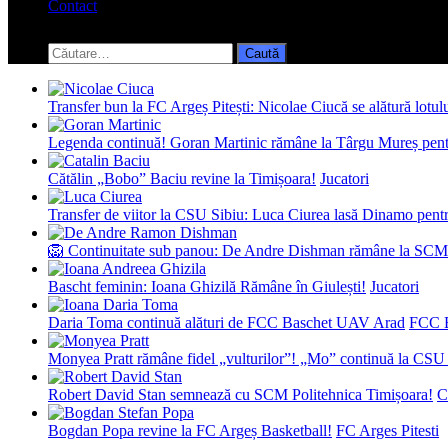
Contact
Toggle
search
Caută
form
după:
Transfer bun la FC Argeș Pitești: Nicolae Ciucă se alătură lotul
Legenda continuă! Goran Martinic rămâne la Târgu Mureș pentr
Cătălin „Bobo” Baciu revine la Timișoara!
Jucatori
Transfer de viitor la CSU Sibiu: Luca Ciurea lasă Dinamo pentru
🦁 Continuitate sub panou: De Andre Dishman rămâne la SCM
Bascht feminin: Ioana Ghizilă Rămâne în Giulești!
Jucatori
Daria Toma continuă alături de FCC Baschet UAV Arad
FCC 
Monyea Pratt rămâne fidel „vulturilor”! „Mo” continuă la CSU 
Robert David Stan semnează cu SCM Politehnica Timișoara!
C
Bogdan Popa revine la FC Argeș Basketball!
FC Arges Pitesti