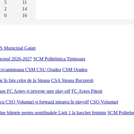
5
11
2
14
0
16
S Municipal Galati
sezonul 2026-2027
SCM Politehnica Timisoara
u vicecampioana CSM CSU Oradea
CSM Oradea
 în fața celor de la Steaua
CSA Steaua Bucuresti
ne FC Argeș și privește spre play-off
FC Arges Pitesti
u CSO Voluntari și forțează intrarea în playoff
CSO Voluntari
e biletele pentru semifinalele Ligii 1 la baschet feminin
SCM Politehn