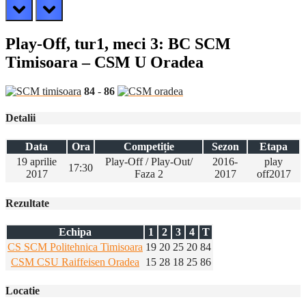
prev
next
Play-Off, tur1, meci 3: BC SCM
Timisoara – CSM U Oradea
84
-
86
Detalii
Data
Ora
Competiție
Sezon
Etapa
19 aprilie
Play-Off / Play-Out/
2016-
play
17:30
2017
Faza 2
2017
off2017
Rezultate
Echipa
1
2
3
4
T
CS SCM Politehnica Timisoara
19
20
25
20
84
CSM CSU Raiffeisen Oradea
15
28
18
25
86
Locatie