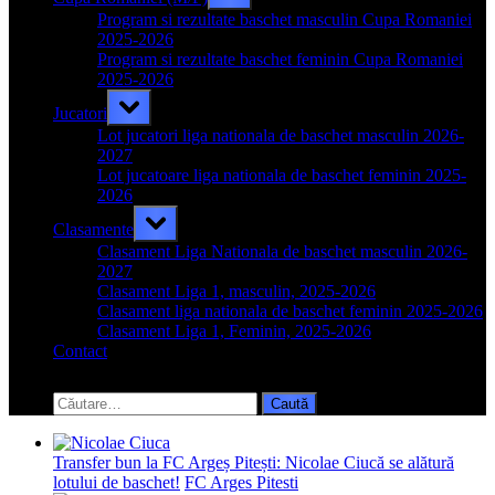
sub-
menu
Program si rezultate baschet masculin Cupa Romaniei
2025-2026
Program si rezultate baschet feminin Cupa Romaniei
2025-2026
Toggle
Jucatori
sub-
menu
Lot jucatori liga nationala de baschet masculin 2026-
2027
Lot jucatoare liga nationala de baschet feminin 2025-
2026
Toggle
Clasamente
sub-
menu
Clasament Liga Nationala de baschet masculin 2026-
2027
Clasament Liga 1, masculin, 2025-2026
Clasament liga nationala de baschet feminin 2025-2026
Clasament Liga 1, Feminin, 2025-2026
Contact
Toggle
search
Caută
form
după:
Transfer bun la FC Argeș Pitești: Nicolae Ciucă se alătură
lotului de baschet!
FC Arges Pitesti