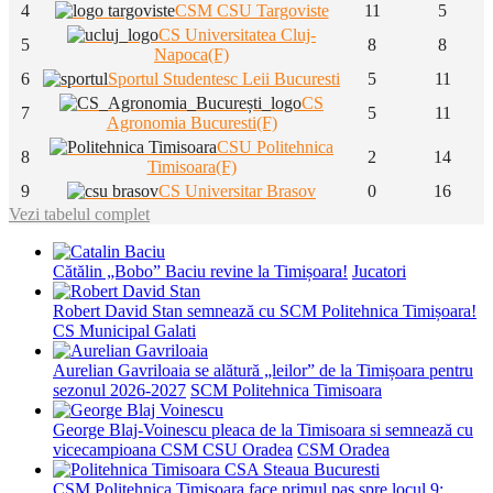
4
CSM CSU Targoviste
11
5
CS Universitatea Cluj-
5
8
8
Napoca(F)
6
Sportul Studentesc Leii Bucuresti
5
11
CS
7
5
11
Agronomia Bucuresti(F)
CSU Politehnica
8
2
14
Timisoara(F)
9
CS Universitar Brasov
0
16
Vezi tabelul complet
Cătălin „Bobo” Baciu revine la Timișoara!
Jucatori
Robert David Stan semnează cu SCM Politehnica Timișoara!
CS Municipal Galati
Aurelian Gavriloaia se alătură „leilor” de la Timișoara pentru
sezonul 2026-2027
SCM Politehnica Timisoara
George Blaj-Voinescu pleaca de la Timisoara si semnează cu
vicecampioana CSM CSU Oradea
CSM Oradea
CSM Politehnica Timișoara face primul pas spre locul 9: