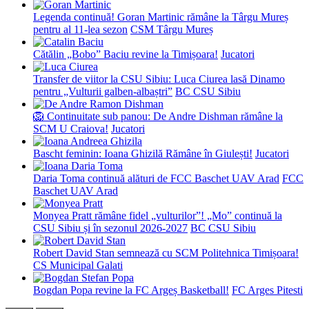
Legenda continuă! Goran Martinic rămâne la Târgu Mureș
pentru al 11-lea sezon
CSM Târgu Mureș
Cătălin „Bobo” Baciu revine la Timișoara!
Jucatori
Transfer de viitor la CSU Sibiu: Luca Ciurea lasă Dinamo
pentru „Vulturii galben-albaștri”
BC CSU Sibiu
🦁 Continuitate sub panou: De Andre Dishman rămâne la
SCM U Craiova!
Jucatori
Bascht feminin: Ioana Ghizilă Rămâne în Giulești!
Jucatori
Daria Toma continuă alături de FCC Baschet UAV Arad
FCC
Baschet UAV Arad
Monyea Pratt rămâne fidel „vulturilor”! „Mo” continuă la
CSU Sibiu și în sezonul 2026-2027
BC CSU Sibiu
Robert David Stan semnează cu SCM Politehnica Timișoara!
CS Municipal Galati
Bogdan Popa revine la FC Argeș Basketball!
FC Arges Pitesti