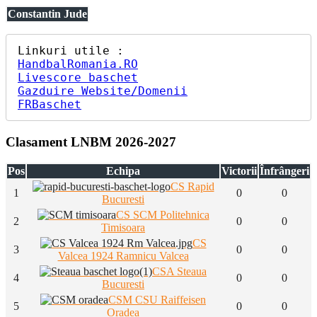
Constantin Jude
HandbalRomania.RO
Livescore baschet
Gazduire Website/Domenii
FRBaschet
Clasament LNBM 2026-2027
Pos
Echipa
Victorii
Înfrângeri
CS Rapid
1
0
0
Bucuresti
CS SCM Politehnica
2
0
0
Timisoara
CS
3
0
0
Valcea 1924 Ramnicu Valcea
CSA Steaua
4
0
0
Bucuresti
CSM CSU Raiffeisen
5
0
0
Oradea