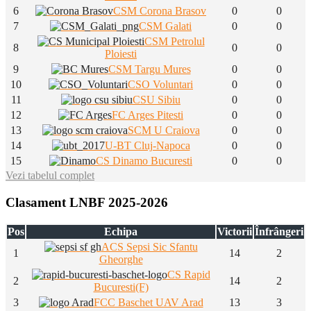
6
CSM Corona Brasov
0
0
7
CSM Galati
0
0
CSM Petrolul
8
0
0
Ploiesti
9
CSM Targu Mures
0
0
10
CSO Voluntari
0
0
11
CSU Sibiu
0
0
12
FC Arges Pitesti
0
0
13
SCM U Craiova
0
0
14
U-BT Cluj-Napoca
0
0
15
CS Dinamo Bucuresti
0
0
Vezi tabelul complet
Clasament LNBF 2025-2026
Pos
Echipa
Victorii
Înfrângeri
ACS Sepsi Sic Sfantu
1
14
2
Gheorghe
CS Rapid
2
14
2
Bucuresti(F)
3
FCC Baschet UAV Arad
13
3