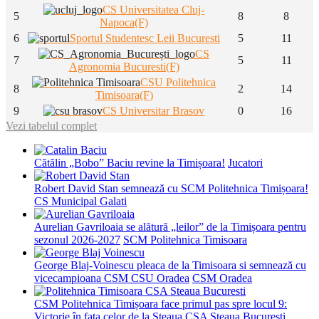
CS Universitatea Cluj-
5
8
8
Napoca(F)
6
Sportul Studentesc Leii Bucuresti
5
11
CS
7
5
11
Agronomia Bucuresti(F)
CSU Politehnica
8
2
14
Timisoara(F)
9
CS Universitar Brasov
0
16
Vezi tabelul complet
Cătălin „Bobo” Baciu revine la Timișoara!
Jucatori
Robert David Stan semnează cu SCM Politehnica Timișoara!
CS Municipal Galati
Aurelian Gavriloaia se alătură „leilor” de la Timișoara pentru
sezonul 2026-2027
SCM Politehnica Timisoara
George Blaj-Voinescu pleaca de la Timisoara si semnează cu
vicecampioana CSM CSU Oradea
CSM Oradea
CSM Politehnica Timișoara face primul pas spre locul 9:
Victorie în fața celor de la Steaua
CSA Steaua Bucuresti