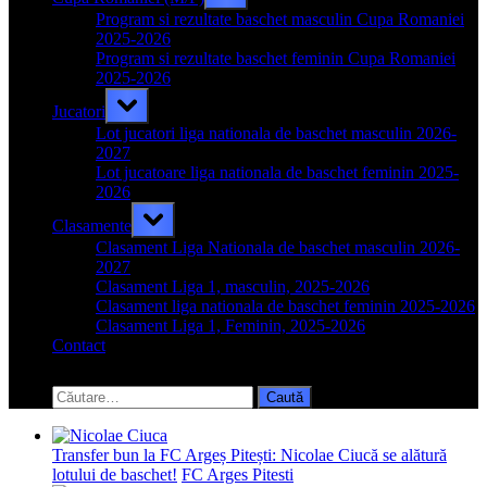
sub-
menu
Program si rezultate baschet masculin Cupa Romaniei
2025-2026
Program si rezultate baschet feminin Cupa Romaniei
2025-2026
Toggle
Jucatori
sub-
menu
Lot jucatori liga nationala de baschet masculin 2026-
2027
Lot jucatoare liga nationala de baschet feminin 2025-
2026
Toggle
Clasamente
sub-
menu
Clasament Liga Nationala de baschet masculin 2026-
2027
Clasament Liga 1, masculin, 2025-2026
Clasament liga nationala de baschet feminin 2025-2026
Clasament Liga 1, Feminin, 2025-2026
Contact
Toggle
search
Caută
form
după:
Transfer bun la FC Argeș Pitești: Nicolae Ciucă se alătură
lotului de baschet!
FC Arges Pitesti