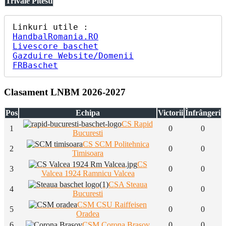
Trivale Pitesti
HandbalRomania.RO
Livescore baschet
Gazduire Website/Domenii
FRBaschet
Clasament LNBM 2026-2027
Pos
Echipa
Victorii
Înfrângeri
CS Rapid
1
0
0
Bucuresti
CS SCM Politehnica
2
0
0
Timisoara
CS
3
0
0
Valcea 1924 Ramnicu Valcea
CSA Steaua
4
0
0
Bucuresti
CSM CSU Raiffeisen
5
0
0
Oradea
6
CSM Corona Brasov
0
0