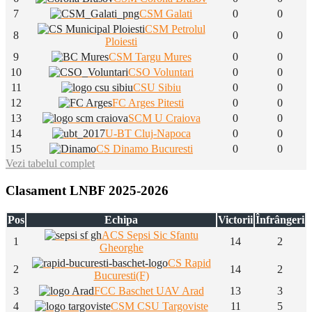
7
CSM Galati
0
0
CSM Petrolul
8
0
0
Ploiesti
9
CSM Targu Mures
0
0
10
CSO Voluntari
0
0
11
CSU Sibiu
0
0
12
FC Arges Pitesti
0
0
13
SCM U Craiova
0
0
14
U-BT Cluj-Napoca
0
0
15
CS Dinamo Bucuresti
0
0
Vezi tabelul complet
Clasament LNBF 2025-2026
Pos
Echipa
Victorii
Înfrângeri
ACS Sepsi Sic Sfantu
1
14
2
Gheorghe
CS Rapid
2
14
2
Bucuresti(F)
3
FCC Baschet UAV Arad
13
3
4
CSM CSU Targoviste
11
5