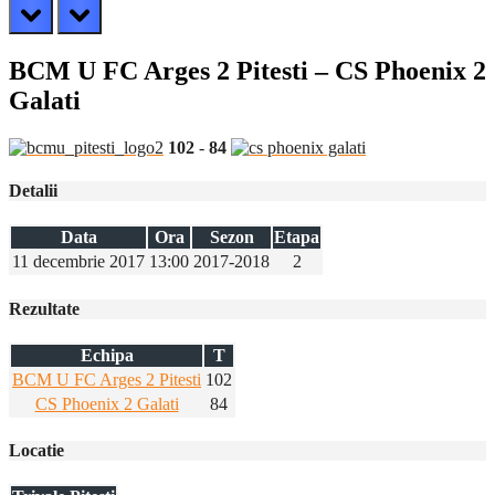
prev
next
BCM U FC Arges 2 Pitesti – CS Phoenix 2
Galati
102
-
84
Detalii
Data
Ora
Sezon
Etapa
11 decembrie 2017
13:00
2017-2018
2
Rezultate
Echipa
T
BCM U FC Arges 2 Pitesti
102
CS Phoenix 2 Galati
84
Locatie