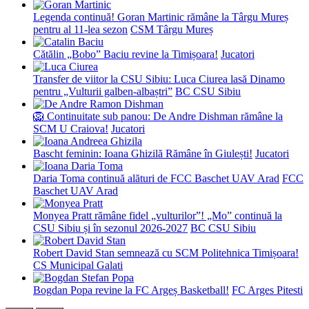
Legenda continuă! Goran Martinic rămâne la Târgu Mureș
pentru al 11-lea sezon
CSM Târgu Mureș
Cătălin „Bobo” Baciu revine la Timișoara!
Jucatori
Transfer de viitor la CSU Sibiu: Luca Ciurea lasă Dinamo
pentru „Vulturii galben-albaștri”
BC CSU Sibiu
🦁 Continuitate sub panou: De Andre Dishman rămâne la
SCM U Craiova!
Jucatori
Bascht feminin: Ioana Ghizilă Rămâne în Giulești!
Jucatori
Daria Toma continuă alături de FCC Baschet UAV Arad
FCC
Baschet UAV Arad
Monyea Pratt rămâne fidel „vulturilor”! „Mo” continuă la
CSU Sibiu și în sezonul 2026-2027
BC CSU Sibiu
Robert David Stan semnează cu SCM Politehnica Timișoara!
CS Municipal Galati
Bogdan Popa revine la FC Argeș Basketball!
FC Arges Pitesti