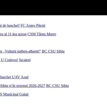
ui de baschet!
FC Arges Pitesti
u al 11-lea sezon
CSM Târgu Mureș
 „Vulturii galben-albaștri”
BC CSU Sibiu
 U Craiova!
Jucatori
Baschet UAV Arad
Sibiu și în sezonul 2026-2027
BC CSU Sibiu
S Municipal Galati