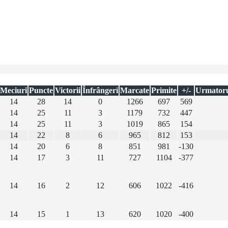
Meciuri
Puncte
Victorii
Înfrângeri
Marcate
Primite
+/-
Urmatoru
14
28
14
0
1266
697
569
14
25
11
3
1179
732
447
14
25
11
3
1019
865
154
14
22
8
6
965
812
153
14
20
6
8
851
981
-130
14
17
3
11
727
1104
-377
14
16
2
12
606
1022
-416
14
15
1
13
620
1020
-400