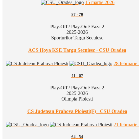
15 martie 2026
87
-
70
Play-Off / Play-Out/ Faza 2
2025-2026
Sporturilor Targu Secuiesc
ACS Hoya KSE Targu Secuiesc - CSU Oradea
28 februarie
41
-
67
Play-Off / Play-Out/ Faza 2
2025-2026
Olimpia Ploiesti
CS Judetean Prahova Ploiesti(F) - CSU Oradea
21 februarie
64
-
54