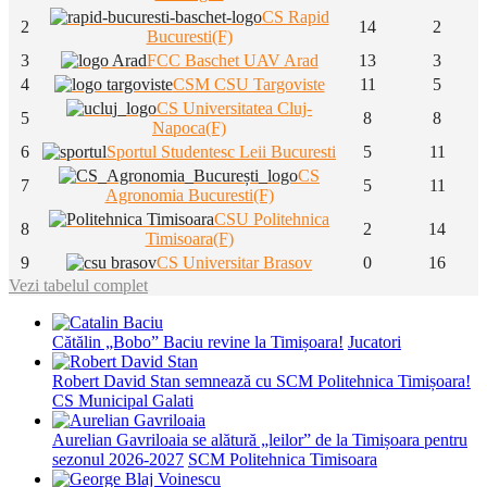
CS Rapid
2
14
2
Bucuresti(F)
3
FCC Baschet UAV Arad
13
3
4
CSM CSU Targoviste
11
5
CS Universitatea Cluj-
5
8
8
Napoca(F)
6
Sportul Studentesc Leii Bucuresti
5
11
CS
7
5
11
Agronomia Bucuresti(F)
CSU Politehnica
8
2
14
Timisoara(F)
9
CS Universitar Brasov
0
16
Vezi tabelul complet
Cătălin „Bobo” Baciu revine la Timișoara!
Jucatori
Robert David Stan semnează cu SCM Politehnica Timișoara!
CS Municipal Galati
Aurelian Gavriloaia se alătură „leilor” de la Timișoara pentru
sezonul 2026-2027
SCM Politehnica Timisoara