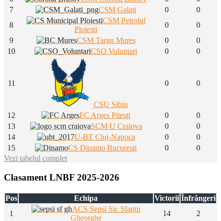
7
CSM Galati
0
0
CSM Petrolul
8
0
0
Ploiesti
9
CSM Targu Mures
0
0
10
CSO Voluntari
0
0
11
0
0
CSU Sibiu
12
FC Arges Pitesti
0
0
13
SCM U Craiova
0
0
14
U-BT Cluj-Napoca
0
0
15
CS Dinamo Bucuresti
0
0
Vezi tabelul complet
Clasament LNBF 2025-2026
Pos
Echipa
Victorii
Înfrângeri
ACS Sepsi Sic Sfantu
1
14
2
Gheorghe