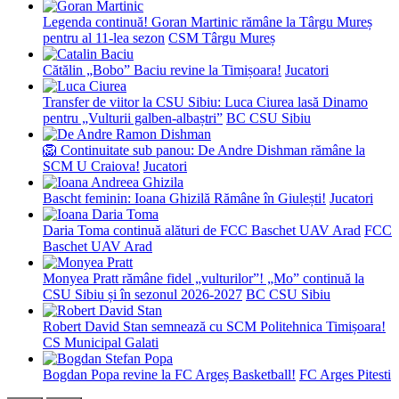
Legenda continuă! Goran Martinic rămâne la Târgu Mureș
pentru al 11-lea sezon
CSM Târgu Mureș
Cătălin „Bobo” Baciu revine la Timișoara!
Jucatori
Transfer de viitor la CSU Sibiu: Luca Ciurea lasă Dinamo
pentru „Vulturii galben-albaștri”
BC CSU Sibiu
🦁 Continuitate sub panou: De Andre Dishman rămâne la
SCM U Craiova!
Jucatori
Bascht feminin: Ioana Ghizilă Rămâne în Giulești!
Jucatori
Daria Toma continuă alături de FCC Baschet UAV Arad
FCC
Baschet UAV Arad
Monyea Pratt rămâne fidel „vulturilor”! „Mo” continuă la
CSU Sibiu și în sezonul 2026-2027
BC CSU Sibiu
Robert David Stan semnează cu SCM Politehnica Timișoara!
CS Municipal Galati
Bogdan Popa revine la FC Argeș Basketball!
FC Arges Pitesti