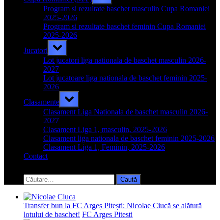
sub-
menu
Program si rezultate baschet masculin Cupa Romaniei
2025-2026
Program si rezultate baschet feminin Cupa Romaniei
2025-2026
Toggle
Jucatori
sub-
menu
Lot jucatori liga nationala de baschet masculin 2026-
2027
Lot jucatoare liga nationala de baschet feminin 2025-
2026
Toggle
Clasamente
sub-
menu
Clasament Liga Nationala de baschet masculin 2026-
2027
Clasament Liga 1, masculin, 2025-2026
Clasament liga nationala de baschet feminin 2025-2026
Clasament Liga 1, Feminin, 2025-2026
Contact
Toggle
search
Caută
form
după:
Transfer bun la FC Argeș Pitești: Nicolae Ciucă se alătură
lotului de baschet!
FC Arges Pitesti