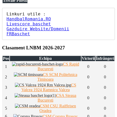
Trivale Pitesti
HandbalRomania.RO
Livescore baschet
Gazduire Website/Domenii
FRBaschet
Clasament LNBM 2026-2027
Pos
Echipa
Victorii
Înfrângeri
CS Rapid
1
0
0
Bucuresti
CS SCM Politehnica
2
0
0
Timisoara
CS
3
0
0
Valcea 1924 Ramnicu Valcea
CSA Steaua
4
0
0
Bucuresti
CSM CSU Raiffeisen
5
0
0
Oradea
6
CSM Corona Brasov
0
0