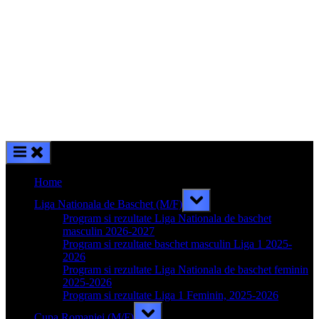
Home
Toggle
Liga Nationala de Baschet (M/F)
sub-
menu
Program si rezultate Liga Nationala de baschet
masculin 2026-2027
Program si rezultate baschet masculin Liga 1 2025-
2026
Program si rezultate Liga Nationala de baschet feminin
2025-2026
Program si rezultate Liga 1 Feminin, 2025-2026
Toggle
Cupa Romaniei (M/F)