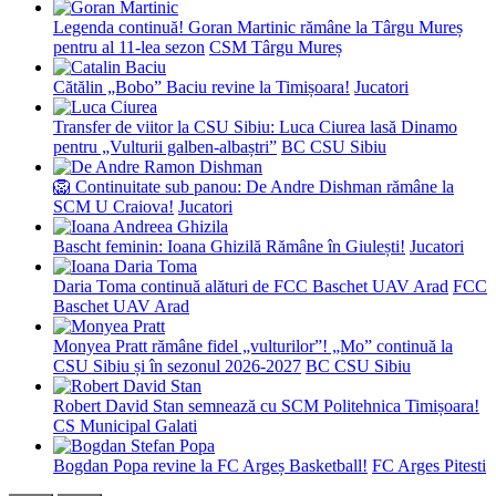
Legenda continuă! Goran Martinic rămâne la Târgu Mureș
pentru al 11-lea sezon
CSM Târgu Mureș
Cătălin „Bobo” Baciu revine la Timișoara!
Jucatori
Transfer de viitor la CSU Sibiu: Luca Ciurea lasă Dinamo
pentru „Vulturii galben-albaștri”
BC CSU Sibiu
🦁 Continuitate sub panou: De Andre Dishman rămâne la
SCM U Craiova!
Jucatori
Bascht feminin: Ioana Ghizilă Rămâne în Giulești!
Jucatori
Daria Toma continuă alături de FCC Baschet UAV Arad
FCC
Baschet UAV Arad
Monyea Pratt rămâne fidel „vulturilor”! „Mo” continuă la
CSU Sibiu și în sezonul 2026-2027
BC CSU Sibiu
Robert David Stan semnează cu SCM Politehnica Timișoara!
CS Municipal Galati
Bogdan Popa revine la FC Argeș Basketball!
FC Arges Pitesti