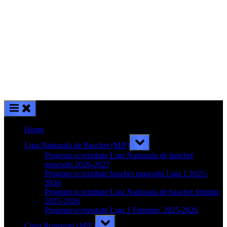
Home
Toggle
Liga Nationala de Baschet (M/F)
sub-
menu
Program si rezultate Liga Nationala de baschet
masculin 2026-2027
Program si rezultate baschet masculin Liga 1 2025-
2026
Program si rezultate Liga Nationala de baschet feminin
2025-2026
Program si rezultate Liga 1 Feminin, 2025-2026
Toggle
Cupa Romaniei (M/F)