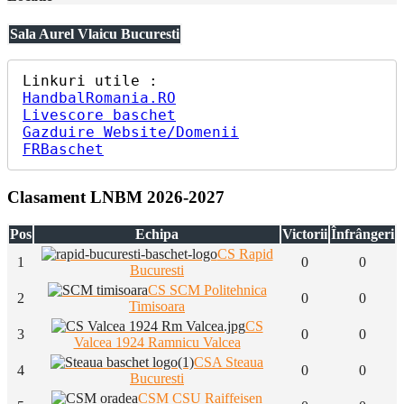
Sala Aurel Vlaicu Bucuresti
HandbalRomania.RO
Livescore baschet
Gazduire Website/Domenii
FRBaschet
Clasament LNBM 2026-2027
Pos
Echipa
Victorii
Înfrângeri
CS Rapid
1
0
0
Bucuresti
CS SCM Politehnica
2
0
0
Timisoara
CS
3
0
0
Valcea 1924 Ramnicu Valcea
CSA Steaua
4
0
0
Bucuresti
CSM CSU Raiffeisen