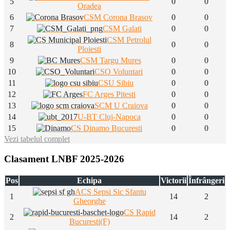
5
0
0
Oradea
6
CSM Corona Brasov
0
0
7
CSM Galati
0
0
CSM Petrolul
8
0
0
Ploiesti
9
CSM Targu Mures
0
0
10
CSO Voluntari
0
0
11
CSU Sibiu
0
0
12
FC Arges Pitesti
0
0
13
SCM U Craiova
0
0
14
U-BT Cluj-Napoca
0
0
15
CS Dinamo Bucuresti
0
0
Vezi tabelul complet
Clasament LNBF 2025-2026
Pos
Echipa
Victorii
Înfrângeri
ACS Sepsi Sic Sfantu
1
14
2
Gheorghe
CS Rapid
2
14
2
Bucuresti(F)