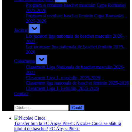
sub-
menu
Program si rezultate baschet masculin Cupa Romaniei
2025-2026
Program si rezultate baschet feminin Cupa Romaniei
2025-2026
Toggle
Jucatori
sub-
menu
Lot jucatori liga nationala de baschet masculin 2026-
2027
Lot jucatoare liga nationala de baschet feminin 2025-
2026
Toggle
Clasamente
sub-
menu
Clasament Liga Nationala de baschet masculin 2026-
2027
Clasament Liga 1, masculin, 2025-2026
Clasament liga nationala de baschet feminin 2025-2026
Clasament Liga 1, Feminin, 2025-2026
Contact
Toggle
search
Caută
form
după:
Transfer bun la FC Argeș Pitești: Nicolae Ciucă se alătură
lotului de baschet!
FC Arges Pitesti