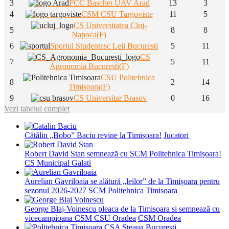
3
FCC Baschet UAV Arad
13
3
4
CSM CSU Targoviste
11
5
CS Universitatea Cluj-
5
8
8
Napoca(F)
6
Sportul Studentesc Leii Bucuresti
5
11
CS
7
5
11
Agronomia Bucuresti(F)
CSU Politehnica
8
2
14
Timisoara(F)
9
CS Universitar Brasov
0
16
Vezi tabelul complet
Cătălin „Bobo” Baciu revine la Timișoara!
Jucatori
Robert David Stan semnează cu SCM Politehnica Timișoara!
CS Municipal Galati
Aurelian Gavriloaia se alătură „leilor” de la Timișoara pentru
sezonul 2026-2027
SCM Politehnica Timisoara
George Blaj-Voinescu pleaca de la Timisoara si semnează cu
vicecampioana CSM CSU Oradea
CSM Oradea