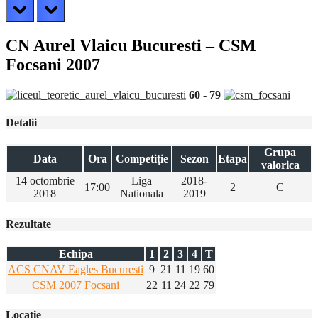
prev
next
CN Aurel Vlaicu Bucuresti – CSM
Focsani 2007
60
-
79
Detalii
Grupa
Data
Ora
Competiție
Sezon
Etapa
valorica
14 octombrie
Liga
2018-
17:00
2
C
2018
Nationala
2019
Rezultate
Echipa
1
2
3
4
T
ACS CNAV Eagles Bucuresti
9
21
11
19
60
CSM 2007 Focsani
22
11
24
22
79
Locatie